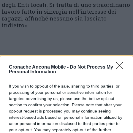
degli Enti locali. Si tratta di uno straordinario
lavoro fatto in sinergia nell’interesse dei
ragazzi, affinché nessuno sia lasciato
indietro».
Cronache Ancona Mobile -
Do Not Process My
© RIPRODUZIONE RISERVATA
Personal Information
Vai alla home
If you wish to opt-out of the sale, sharing to third parties, or
processing of your personal or sensitive information for
targeted advertising by us, please use the below opt-out
section to confirm your selection. Please note that after your
opt-out request is processed you may continue seeing
interest-based ads based on personal information utilized by
us or personal information disclosed to third parties prior to
your opt-out. You may separately opt-out of the further