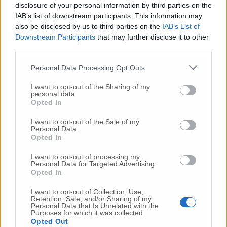
disclosure of your personal information by third parties on the
Commenti
IAB’s list of downstream participants. This information may
also be disclosed by us to third parties on the
IAB’s List of
Nessun commento presente
Downstream Participants
that may further disclose it to other
third parties.
Commenta
Personal Data Processing Opt Outs
I want to opt-out of the Sharing of my
personal data.
Commenta l'articolo
Opted In
I want to opt-out of the Sale of my
Gli articoli più letti
Personal Data.
Opted In
24 Lug
-
Bimbi costretti a colpirsi da soli
e lasciati al
buio:
orrore all’asilo, arrestate due educatrici
I want to opt-out of processing my
Personal Data for Targeted Advertising.
10 Lug
-
Luigia Fortunato,
l’ennesimo femminicidio:
Opted In
prima la lite, poi la furia col coltello
I want to opt-out of Collection, Use,
10 Lug
-
Femminicidio a Loreto.
Donna uccisa a
Retention, Sale, and/or Sharing of my
Personal Data that Is Unrelated with the
coltellate.
Fermato il compagno: “L’ho ammazzata”
Purposes for which it was collected.
(Foto-Video)
Opted Out