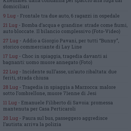
Khemaies:
dalla condanna per spaccio
alla fuga dai
domiciliari
9 Lug
-
Frontale tra due auto,
6 ragazzi in ospedale
21 Lug
-
Bomba d’acqua e grandine:
strade come fiumi,
auto bloccate.
Il bilancio complessivo
(Foto-Video)
27 Lug
-
Addio a Giorgio Pavani,
per tutti “Bunny”,
storico commerciante di Lay Line
17 Lug
-
Choc in spiaggia,
tragedia davanti ai
bagnanti:
uomo muore annegato
(Foto)
22 Lug
-
Incidente sull’asse, un’auto ribaltata:
due
feriti, strada chiusa
28 Lug
-
Tragedia in spiaggia a Marzocca:
malore
sotto l’ombrellone,
muore 71enne di Jesi
11 Lug
-
Emanuele Filiberto di Savoia:
promessa
mantenuta
per Casa Perticaroli
20 Lug
-
Paura sul bus, passeggero
aggredisce
l’autista: arriva la polizia