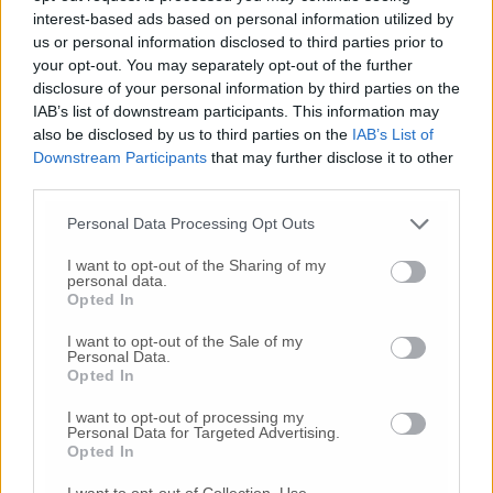
interest-based ads based on personal information utilized by
us or personal information disclosed to third parties prior to
your opt-out. You may separately opt-out of the further
disclosure of your personal information by third parties on the
IAB’s list of downstream participants. This information may
also be disclosed by us to third parties on the
IAB’s List of
Downstream Participants
that may further disclose it to other
Commenti
third parties.
Nessun commento presente
Personal Data Processing Opt Outs
I want to opt-out of the Sharing of my
personal data.
Commenta
Opted In
I want to opt-out of the Sale of my
Personal Data.
Commenta l'articolo
Opted In
I want to opt-out of processing my
Gli articoli più letti
Personal Data for Targeted Advertising.
Opted In
24 Lug
-
Bimbi costretti a colpirsi da soli
e lasciati al
buio:
orrore all’asilo, arrestate due educatrici
I want to opt-out of Collection, Use,