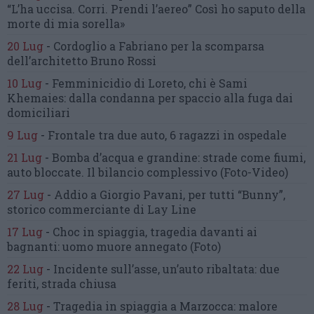
“L’ha uccisa. Corri. Prendi l’aereo”
Così ho saputo della
morte di mia sorella»
20 Lug
-
Cordoglio a Fabriano per la scomparsa
dell’architetto Bruno Rossi
10 Lug
-
Femminicidio di Loreto, chi è Sami
Khemaies:
dalla condanna per spaccio
alla fuga dai
domiciliari
9 Lug
-
Frontale tra due auto,
6 ragazzi in ospedale
21 Lug
-
Bomba d’acqua e grandine:
strade come fiumi,
auto bloccate.
Il bilancio complessivo
(Foto-Video)
27 Lug
-
Addio a Giorgio Pavani,
per tutti “Bunny”,
storico commerciante di Lay Line
17 Lug
-
Choc in spiaggia,
tragedia davanti ai
bagnanti:
uomo muore annegato
(Foto)
22 Lug
-
Incidente sull’asse, un’auto ribaltata:
due
feriti, strada chiusa
28 Lug
-
Tragedia in spiaggia a Marzocca:
malore