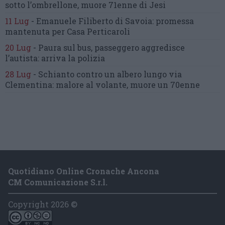
sotto l’ombrellone,
muore 71enne di Jesi
11 Lug
-
Emanuele Filiberto di Savoia:
promessa
mantenuta
per Casa Perticaroli
20 Lug
-
Paura sul bus, passeggero
aggredisce
l’autista: arriva la polizia
28 Lug
-
Schianto contro un albero
lungo via
Clementina:
malore al volante, muore un 70enne
Quotidiano Online Cronache Ancona
CM Comunicazione S.r.l.
Copyright 2026 ©