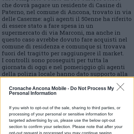
che dovrà pagare un residente di Casine di
Paterno, nel comune di Ancona, trovato in via
delle Caserme: agli agenti il 50enne ha riferito
di essere stato a fare spesa in un
supermercato di via Marconi, ma anche in
questo caso avrebbe dovuto fare acquisti nel
comune di residenza e comunque si trovava
fuori del tragitto per raggiungere il market.
I controlli sono proseguiti per tutta la
giornata di oggi e nel pomeriggio gli agenti
della polizia locale hanno dato supporto alla
Polstrada per un blocco della viabilità
all’uscita della A14.
Cronache Ancona Mobile -
Do Not Process My
Personal Information
If you wish to opt-out of the sale, sharing to third parties, or
© RIPRODUZIONE RISERVATA
processing of your personal or sensitive information for
targeted advertising by us, please use the below opt-out
Vai alla home
section to confirm your selection. Please note that after your
opt-out request is processed you may continue seeing