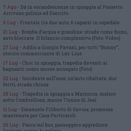
7 Ago
-
Dà in escandescenze in spiaggia al Passetto.
Arrivano polizia ed Esercito
9 Lug
-
Frontale tra due auto,
6 ragazzi in ospedale
21 Lug
-
Bomba d’acqua e grandine:
strade come fiumi,
auto bloccate.
Il bilancio complessivo
(Foto-Video)
27 Lug
-
Addio a Giorgio Pavani,
per tutti “Bunny”,
storico commerciante di Lay Line
17 Lug
-
Choc in spiaggia,
tragedia davanti ai
bagnanti:
uomo muore annegato
(Foto)
22 Lug
-
Incidente sull’asse, un’auto ribaltata:
due
feriti, strada chiusa
28 Lug
-
Tragedia in spiaggia a Marzocca:
malore
sotto l’ombrellone,
muore 71enne di Jesi
11 Lug
-
Emanuele Filiberto di Savoia:
promessa
mantenuta
per Casa Perticaroli
20 Lug
-
Paura sul bus, passeggero
aggredisce
l’autista: arriva la polizia