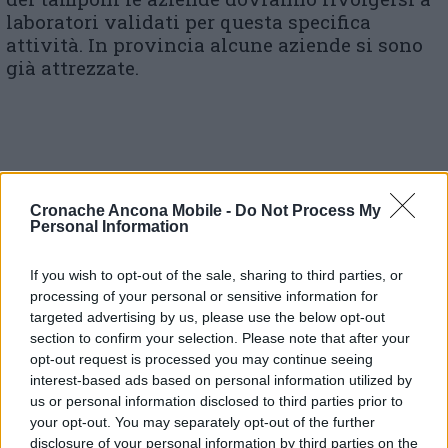
laboratori validati per questa specifica
attività. In provincia alcune aziende si sono
già attrezzate.
© RIPRODUZIONE RISERVATA
Cronache Ancona Mobile -
Do Not Process My
Personal Information
Vai alla home
If you wish to opt-out of the sale, sharing to third parties, or
processing of your personal or sensitive information for
targeted advertising by us, please use the below opt-out
section to confirm your selection. Please note that after your
opt-out request is processed you may continue seeing
interest-based ads based on personal information utilized by
us or personal information disclosed to third parties prior to
your opt-out. You may separately opt-out of the further
Commenti
disclosure of your personal information by third parties on the