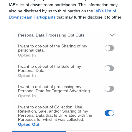
IAB’s list of downstream participants. This information may
Nessun commento presente
also be disclosed by us to third parties on the
IAB’s List of
Downstream Participants
that may further disclose it to other
third parties.
Commenta
Personal Data Processing Opt Outs
I want to opt-out of the Sharing of my
Commenta l'articolo
personal data.
Opted In
Gli articoli più letti
I want to opt-out of the Sale of my
Personal Data.
24 Lug
-
Bimbi costretti a colpirsi da soli
e lasciati al
Opted In
buio:
orrore all’asilo, arrestate due educatrici
I want to opt-out of processing my
10 Lug
-
Luigia Fortunato,
l’ennesimo femminicidio:
Personal Data for Targeted Advertising.
prima la lite, poi la furia col coltello
Opted In
10 Lug
-
Femminicidio a Loreto.
Donna uccisa a
I want to opt-out of Collection, Use,
coltellate.
Fermato il compagno: “L’ho ammazzata”
Retention, Sale, and/or Sharing of my
Personal Data that Is Unrelated with the
(Foto-Video)
Purposes for which it was collected.
Opted Out
26 Lug
-
Scontro tra auto e moto a Numana: