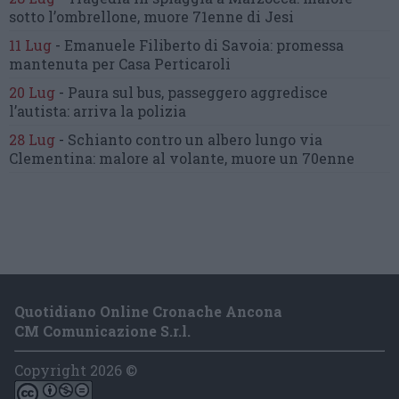
sotto l’ombrellone,
muore 71enne di Jesi
11 Lug
-
Emanuele Filiberto di Savoia:
promessa
mantenuta
per Casa Perticaroli
20 Lug
-
Paura sul bus, passeggero
aggredisce
l’autista: arriva la polizia
28 Lug
-
Schianto contro un albero
lungo via
Clementina:
malore al volante, muore un 70enne
Quotidiano Online Cronache Ancona
CM Comunicazione S.r.l.
Copyright 2026 ©