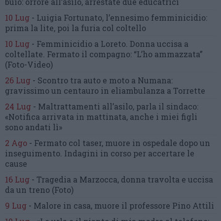
buio:
orrore all’asilo, arrestate due educatrici
10 Lug
-
Luigia Fortunato,
l’ennesimo femminicidio:
prima la lite, poi la furia col coltello
10 Lug
-
Femminicidio a Loreto.
Donna uccisa a
coltellate.
Fermato il compagno: “L’ho ammazzata”
(Foto-Video)
26 Lug
-
Scontro tra auto e moto a Numana:
gravissimo un centauro
in eliambulanza a Torrette
24 Lug
-
Maltrattamenti all’asilo, parla il sindaco:
«Notifica arrivata in mattinata,
anche i miei figli
sono andati lì»
2 Ago
-
Fermato col taser,
muore in ospedale dopo un
inseguimento.
Indagini in corso per accertare le
cause
16 Lug
-
Tragedia a Marzocca,
donna travolta e uccisa
da un treno
(Foto)
9 Lug
-
Malore in casa, muore
il professore Pino Attili