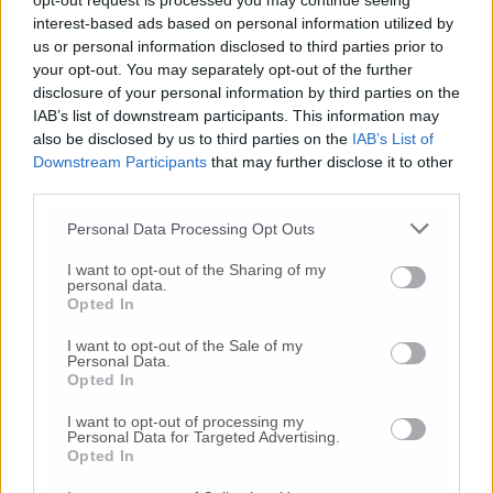
opt-out request is processed you may continue seeing
chiarimenti che arriveranno dal governo.
interest-based ads based on personal information utilized by
Cercheremo, ad esempio, di capire come
us or personal information disclosed to third parties prior to
andare incontro alle esigenze dei
your opt-out. You may separately opt-out of the further
commercianti in termini di suolo pubblico e
disclosure of your personal information by third parties on the
superficie di vendita. Faccio un esempio:
IAB’s list of downstream participants. This information may
magari con lo stesso prezzo si può triplicare
also be disclosed by us to third parties on the
IAB’s List of
la superficie dei ristoranti».
Downstream Participants
that may further disclose it to other
third parties.
Anche l
’Episcopato italiano
si è imposto e
ha
Personal Data Processing Opt Outs
chiesto al premier Conte di far ripartire
subito
le funzioni religiose con la partecipazione dei
I want to opt-out of the Sharing of my
personal data.
fedeli.
Che cosa ne pensa?
Opted In
I want to opt-out of the Sale of my
«Anche in questo caso condivido la posizione
Personal Data.
Opted In
dei vescovi della Cei. In chiesa è
assolutamente più semplice mantenere la
I want to opt-out of processing my
distanza sociale rispetto a quello che
Personal Data for Targeted Advertising.
Opted In
potrebbero fare i tifosi allo stadio durante una
partita del campionato di calcio. Le