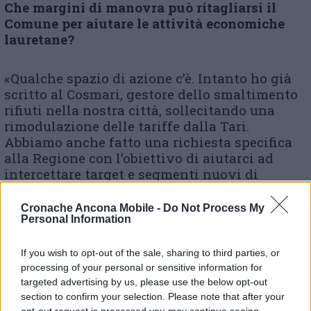
Che margini di manovra può ritagliarsi il
Comune per aiutare le attività economiche
lauretane?
«Qualche spazio di azione c’è. Intanto ho già
scritto al Cosmari, gestore dello smaltimento
rifiuti nella nostra città, sollecitando una
rimodulazione delle tariffe dalla Tari.
Abbiamo anche fatto una richiesta specifica
alla Regione con l’obiettivo di aiutarci ad
intercettare target e segmenti nuovi di
turismo, che coinvolgano ad esempio le
singole famiglie o i giovani. Si potrebbero
Cronache Ancona Mobile -
Do Not Process My
anche mettere in rete gli alberghi, gli ostelli
Personal Information
religiosi con ricettività a basso costo. Ma per
studiare un progetto organico servono
If you wish to opt-out of the sale, sharing to third parties, or
professionalità specializzate nella gestione
processing of your personal or sensitive information for
targeted advertising by us, please use the below opt-out
dell’incoming. Per il resto è necessario
section to confirm your selection. Please note that after your
attendere gli sviluppi della situazione oltre ai