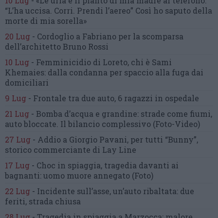
10 Lug
-
«Le urla e il pianto di mia madre al telefono:
“L’ha uccisa. Corri. Prendi l’aereo”
Così ho saputo della
morte di mia sorella»
20 Lug
-
Cordoglio a Fabriano per la scomparsa
dell’architetto Bruno Rossi
10 Lug
-
Femminicidio di Loreto, chi è Sami
Khemaies:
dalla condanna per spaccio
alla fuga dai
domiciliari
9 Lug
-
Frontale tra due auto,
6 ragazzi in ospedale
21 Lug
-
Bomba d’acqua e grandine:
strade come fiumi,
auto bloccate.
Il bilancio complessivo
(Foto-Video)
27 Lug
-
Addio a Giorgio Pavani,
per tutti “Bunny”,
storico commerciante di Lay Line
17 Lug
-
Choc in spiaggia,
tragedia davanti ai
bagnanti:
uomo muore annegato
(Foto)
22 Lug
-
Incidente sull’asse, un’auto ribaltata:
due
feriti, strada chiusa
28 Lug
-
Tragedia in spiaggia a Marzocca:
malore