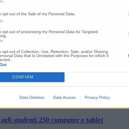
In
 Camera di Commercio
o opt-out of the Sale of my Personal Data.
In
to opt-out of processing my Personal Data for Targeted
rto, Ceriscioli firma il decreto
ing.
In
o opt-out of Collection, Use, Retention, Sale, and/or Sharing
are per il 4 maggio e nessuna fuga in avant
ersonal Data that Is Unrelated with the Purposes for which it
lected.
Out
ria la mobilità ciclabile»
CONFIRM
lle lampade ai divisori in plexiglass
Data Deletion
Data Access
Privacy Policy
e agli studenti 250 computer e tablet