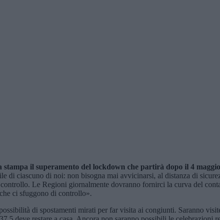
 stampa il superamento del lockdown che partirà dopo il 4 maggio. «
 di ciascuno di noi: non bisogna mai avvicinarsi, al distanza di sicure
ontrollo. Le Regioni giornalmente dovranno fornirci la curva del contag
 che ci sfuggono di controllo».
ossibilità di spostamenti mirati per far visita ai congiunti. Saranno visi
5 deve restare a casa. Ancora non saranno possibili le celebrazioni relig