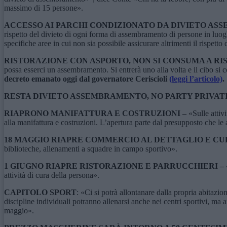
massimo di 15 persone».
ACCESSO AI PARCHI CONDIZIONATO DA DIVIETO AS
rispetto del divieto di ogni forma di assembramento di persone in luog
specifiche aree in cui non sia possibile assicurare altrimenti il rispetto 
RISTORAZIONE CON ASPORTO, NON SI CONSUMA A RIS
possa esserci un assembramento. Si entrerà uno alla volta e il cibo si
decreto emanato oggi dal governatore Ceriscioli
(leggi l’articolo)
.
RESTA DIVIETO ASSEMBRAMENTO, NO PARTY PRIVATI
RIAPRONO MANIFATTURA E COSTRUZIONI –
«Sulle attivi
alla manifattura e costruzioni. L’apertura parte dal presupposto che le 
18 MAGGIO RIAPRE COMMERCIO AL DETTAGLIO E CUL
biblioteche, allenamenti a squadre in campo sportivo».
1 GIUGNO RIAPRE RISTORAZIONE E PARRUCCHIERI – 
attività di cura della persona».
CAPITOLO SPORT
: «Ci si potrà allontanare dalla propria abitazion
discipline individuali potranno allenarsi anche nei centri sportivi, ma a
maggio».