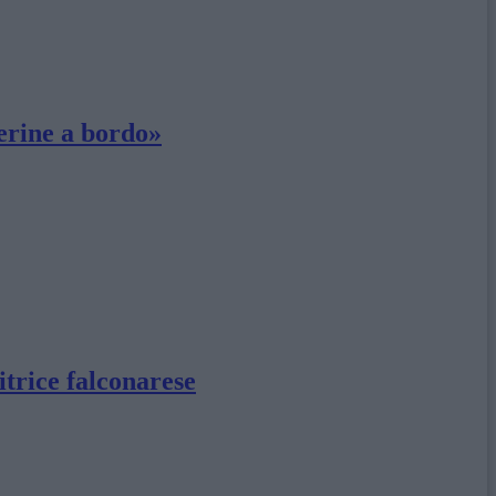
herine a bordo»
itrice falconarese