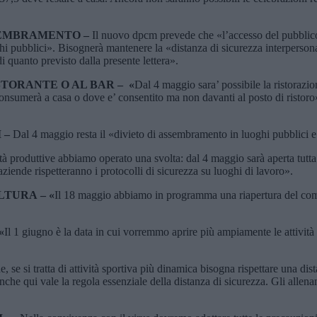
SEMBRAMENTO –
Il nuovo dpcm prevede che «l’accesso del pubblico a
hi pubblici». Bisognerà mantenere la «distanza di sicurezza interperson
di quanto previsto dalla presente lettera».
TORANTE O AL BAR – «
Dal 4 maggio sara’ possibile la ristorazi
 consumerà a casa o dove e’ consentito ma non davanti al posto di ristor
 –
Dal 4 maggio resta il «divieto di assembramento in luoghi pubblici e
tà produttive abbiamo operato una svolta: dal 4 maggio sarà aperta tutta
aziende rispetteranno i protocolli di sicurezza su luoghi di lavoro».
TURA – «
Il 18 maggio abbiamo in programma una riapertura del com
«
Il 1 giugno è la data in cui vorremmo aprire più ampiamente le attività 
e, se si tratta di attività sportiva più dinamica bisogna rispettare una dis
nche qui vale la regola essenziale della distanza di sicurezza. Gli allenam