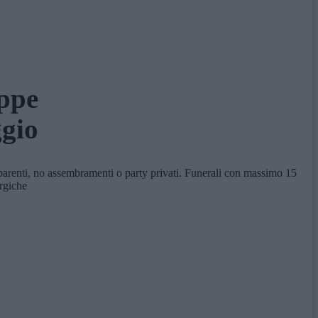
appe
ggio
parenti, no assembramenti o party privati. Funerali con massimo 15
urgiche