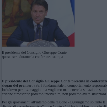
Il presidente del Consiglio Giuseppe Conte
questa sera durante la conferenza stampa
Il presidente del Consiglio Giuseppe Conte presenta in conferenza
slogan del premier
.
«
Sarà fondamentale il comportamento responsabile
lockdown per il 4 maggio, ma vogliamo mantenere la situazione sotto c
critiche circoscritte potremo intervenire, non potremo avere situazioni
Per gli spostamenti all’interno della regione «aggiungiamo soltanto la p
divieto di assembramento»”, dice Conte «Chi ha la febbre, con più di 37,