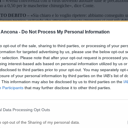
– «
Nella convivenza con il virus dovremo adottare tutte le precauzioni 
o a 0,50 per le mascherine chirurgiche», dice Conte.
O DEBITO – «
Sia chiaro e lo voglio ripetere: abbiamo conseguito 
avoro tecnico, evitando che attraverso questo strumento si crei più debit
novativo che permetterà di percorrere una strada più rapida verso la rip
 Ancona -
Do Not Process My Personal Information
to opt-out of the sale, sharing to third parties, or processing of your per
formation for targeted advertising by us, please use the below opt-out s
r selection. Please note that after your opt-out request is processed y
eing interest-based ads based on personal information utilized by us or
disclosed to third parties prior to your opt-out. You may separately opt-
nica di aprile blindata dal lockdown (Video
losure of your personal information by third parties on the IAB’s list of
. This information may also be disclosed by us to third parties on the
IA
Participants
that may further disclose it to other third parties.
ne festeggiata agli Archi con musica, applau
l Data Processing Opt Outs
e ultime 24 ore
o opt-out of the Sharing of my personal data.