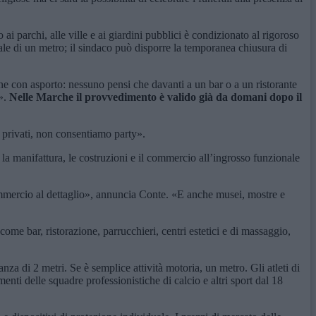
i parchi, alle ville e ai giardini pubblici è condizionato al rigoroso
ale di un metro; il sindaco può disporre la temporanea chiusura di
one con asporto: nessuno pensi che davanti a un bar o a un ristorante
o».
Nelle Marche il provvedimento è valido già da domani dopo il
 privati, non consentiamo party».
 la manifattura, le costruzioni e il commercio all’ingrosso funzionale
mercio al dettaglio», annuncia Conte. «E anche musei, mostre e
come bar, ristorazione, parrucchieri, centri estetici e di massaggio,
tanza di 2 metri. Se è semplice attività motoria, un metro. Gli atleti di
enti delle squadre professionistiche di calcio e altri sport dal 18