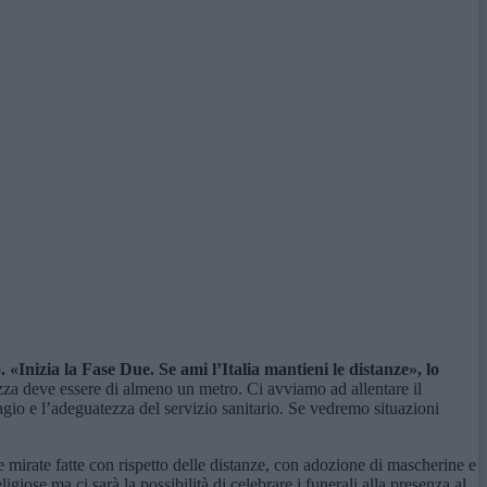
Inizia la Fase Due. Se ami l’Italia mantieni le distanze», lo
zza deve essere di almeno un metro. Ci avviamo ad allentare il
io e l’adeguatezza del servizio sanitario. Se vedremo situazioni
te mirate fatte con rispetto delle distanze, con adozione di mascherine e
iose ma ci sarà la possibilità di celebrare i funerali alla presenza al