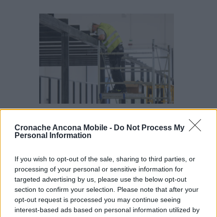
I lavori alla Fiera di Civitanova (foto De Marco)
Cronache Ancona Mobile -
Do Not Process My
Obiettivo di Ceriscioli sono proprio gli istituti
Personal Information
di credito: «Abbiamo visto alcuni
atteggiamenti delle banche che vorrebbero
If you wish to opt-out of the sale, sharing to third parties, or
utilizzare il decreto Liquidità per coprire
processing of your personal or sensitive information for
vecchie situazioni. Sono scelte sbagliate. È
targeted advertising by us, please use the below opt-out
inutile provare a salvare un pezzo del proprio
section to confirm your selection. Please note that after your
bilancio dal punto di vista bancario perché il
opt-out request is processed you may continue seeing
decreto non è un salva banche ma un salva
interest-based ads based on personal information utilized by