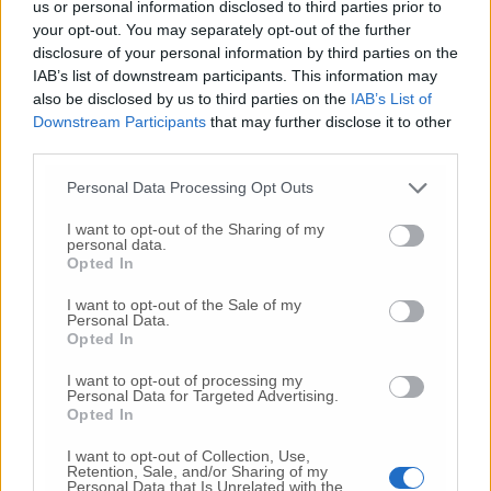
imprese. Ognuno faccia la propria parte ma le
us or personal information disclosed to third parties prior to
your opt-out. You may separately opt-out of the further
risorse vanno utilizzate per dare liquidità alle
disclosure of your personal information by third parties on the
imprese».
Nel corso dell’intervista a Sky tg24
IAB’s list of downstream participants. This information may
il governatore ha poi parlato di come vanno i
also be disclosed by us to third parties on the
IAB’s List of
contagi nelle Marche (oggi 76 casi in più
Downstream Participants
that may further disclose it to other
rispetto a ieri su 1.440 test, che significa circa
third parties.
il 5% di positività, un dato cresciuto rispetto a
ieri che era di poco inferiore a, 2,5%). «I nostri
Personal Data Processing Opt Outs
dati ci dicono che a fine maggio dovremmo
I want to opt-out of the Sharing of my
raggiungere l’R zero. La parte sud delle
personal data.
Marche è già in quella posizione».
Non è
Opted In
mancato un riferimento al Covid center alla
I want to opt-out of the Sale of my
Fiera di Civitanova: «Lo stesso ministro ha
Personal Data.
indicato la necessità di individuare strutture
Opted In
covid in tutte le regioni per chiudere la coda
I want to opt-out of processing my
del contagio e far tornare gli ospedali alla
Personal Data for Targeted Advertising.
normalità. Non si può poi escludere a fine
Opted In
autunno una recrudescenza del fenomeno e
I want to opt-out of Collection, Use,
dunque avere una struttura dedicata,
Retention, Sale, and/or Sharing of my
specializzata e che impegna meno medici in
Personal Data that Is Unrelated with the