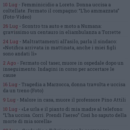
10 Lug
-
Femminicidio a Loreto.
Donna uccisa a
coltellate.
Fermato il compagno: “L’ho ammazzata”
(Foto-Video)
26 Lug
-
Scontro tra auto e moto a Numana:
gravissimo un centauro
in eliambulanza a Torrette
24 Lug
-
Maltrattamenti all’asilo, parla il sindaco:
«Notifica arrivata in mattinata,
anche i miei figli
sono andati lì»
2 Ago
-
Fermato col taser,
muore in ospedale dopo un
inseguimento.
Indagini in corso per accertare le
cause
16 Lug
-
Tragedia a Marzocca,
donna travolta e uccisa
da un treno
(Foto)
9 Lug
-
Malore in casa, muore
il professore Pino Attili
10 Lug
-
«Le urla e il pianto di mia madre al telefono:
“L’ha uccisa. Corri. Prendi l’aereo”
Così ho saputo della
morte di mia sorella»