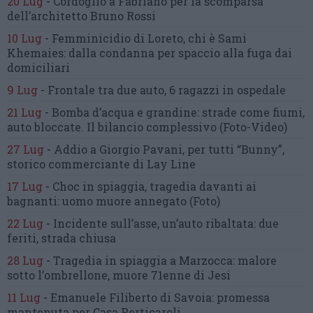
20 Lug
-
Cordoglio a Fabriano per la scomparsa
dell’architetto Bruno Rossi
10 Lug
-
Femminicidio di Loreto, chi è Sami
Khemaies:
dalla condanna per spaccio
alla fuga dai
domiciliari
9 Lug
-
Frontale tra due auto,
6 ragazzi in ospedale
21 Lug
-
Bomba d’acqua e grandine:
strade come fiumi,
auto bloccate.
Il bilancio complessivo
(Foto-Video)
27 Lug
-
Addio a Giorgio Pavani,
per tutti “Bunny”,
storico commerciante di Lay Line
17 Lug
-
Choc in spiaggia,
tragedia davanti ai
bagnanti:
uomo muore annegato
(Foto)
22 Lug
-
Incidente sull’asse, un’auto ribaltata:
due
feriti, strada chiusa
28 Lug
-
Tragedia in spiaggia a Marzocca:
malore
sotto l’ombrellone,
muore 71enne di Jesi
11 Lug
-
Emanuele Filiberto di Savoia:
promessa
mantenuta
per Casa Perticaroli