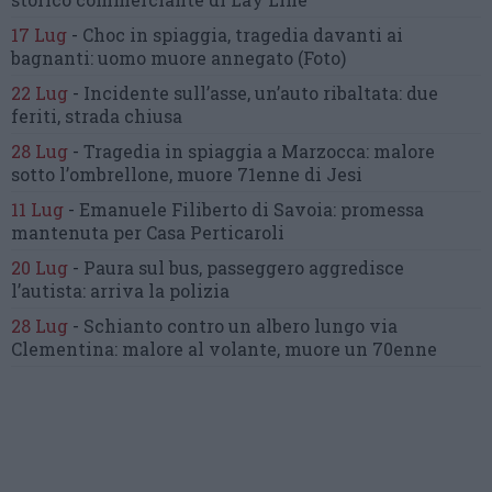
17 Lug
-
Choc in spiaggia,
tragedia davanti ai
bagnanti:
uomo muore annegato
(Foto)
22 Lug
-
Incidente sull’asse, un’auto ribaltata:
due
feriti, strada chiusa
28 Lug
-
Tragedia in spiaggia a Marzocca:
malore
sotto l’ombrellone,
muore 71enne di Jesi
11 Lug
-
Emanuele Filiberto di Savoia:
promessa
mantenuta
per Casa Perticaroli
20 Lug
-
Paura sul bus, passeggero
aggredisce
l’autista: arriva la polizia
28 Lug
-
Schianto contro un albero
lungo via
Clementina:
malore al volante, muore un 70enne