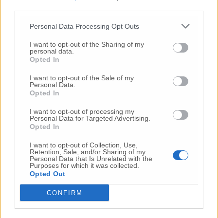
third parties.
Commenta l'articolo
Personal Data Processing Opt Outs
Gli articoli più letti
I want to opt-out of the Sharing of my
personal data.
24 Lug
-
Bimbi costretti a colpirsi da soli
e lasciati al
Opted In
buio:
orrore all’asilo, arrestate due educatrici
I want to opt-out of the Sale of my
10 Lug
-
Luigia Fortunato,
l’ennesimo femminicidio:
Personal Data.
Opted In
prima la lite, poi la furia col coltello
10 Lug
-
Femminicidio a Loreto.
Donna uccisa a
I want to opt-out of processing my
Personal Data for Targeted Advertising.
coltellate.
Fermato il compagno: “L’ho ammazzata”
Opted In
(Foto-Video)
I want to opt-out of Collection, Use,
26 Lug
-
Scontro tra auto e moto a Numana:
Retention, Sale, and/or Sharing of my
gravissimo un centauro
in eliambulanza a Torrette
Personal Data that Is Unrelated with the
Purposes for which it was collected.
24 Lug
-
Maltrattamenti all’asilo, parla il sindaco:
Opted Out
«Notifica arrivata in mattinata,
anche i miei figli
sono andati lì»
CONFIRM
2 Ago
-
Fermato col taser,
muore in ospedale dopo un