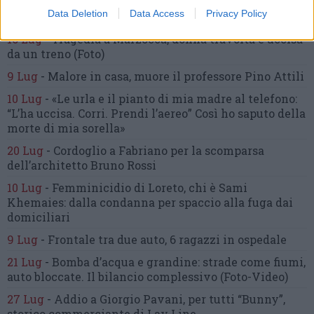
inseguimento.
Indagini in corso per accertare le
Data Deletion
Data Access
Privacy Policy
cause
16 Lug
-
Tragedia a Marzocca,
donna travolta e uccisa
da un treno
(Foto)
9 Lug
-
Malore in casa, muore
il professore Pino Attili
10 Lug
-
«Le urla e il pianto di mia madre al telefono:
“L’ha uccisa. Corri. Prendi l’aereo”
Così ho saputo della
morte di mia sorella»
20 Lug
-
Cordoglio a Fabriano per la scomparsa
dell’architetto Bruno Rossi
10 Lug
-
Femminicidio di Loreto, chi è Sami
Khemaies:
dalla condanna per spaccio
alla fuga dai
domiciliari
9 Lug
-
Frontale tra due auto,
6 ragazzi in ospedale
21 Lug
-
Bomba d’acqua e grandine:
strade come fiumi,
auto bloccate.
Il bilancio complessivo
(Foto-Video)
27 Lug
-
Addio a Giorgio Pavani,
per tutti “Bunny”,
storico commerciante di Lay Line