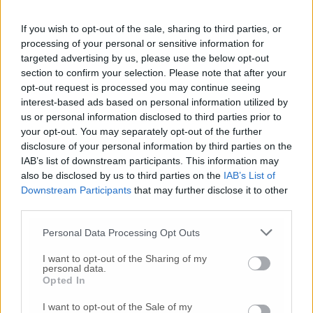
della nostra comunità e ho ritenuto doveroso
presentare questa richiesta, assieme a tutte le
If you wish to opt-out of the sale, sharing to third parties, or
altre pervenute dalle attività fermate
processing of your personal or sensitive information for
dall’emergenza, alla Commissione attività
targeted advertising by us, please use the below opt-out
produttive del Senato».
section to confirm your selection. Please note that after your
opt-out request is processed you may continue seeing
interest-based ads based on personal information utilized by
us or personal information disclosed to third parties prior to
© RIPRODUZIONE RISERVATA
your opt-out. You may separately opt-out of the further
disclosure of your personal information by third parties on the
IAB’s list of downstream participants. This information may
Vai alla home
also be disclosed by us to third parties on the
IAB’s List of
Downstream Participants
that may further disclose it to other
third parties.
Personal Data Processing Opt Outs
I want to opt-out of the Sharing of my
personal data.
Opted In
Commenti
I want to opt-out of the Sale of my