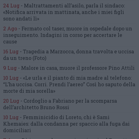
24 Lug
-
Maltrattamenti all’asilo, parla il sindaco:
«Notifica arrivata in mattinata,
anche i miei figli
sono andati lì»
2 Ago
-
Fermato col taser,
muore in ospedale dopo un
inseguimento.
Indagini in corso per accertare le
cause
16 Lug
-
Tragedia a Marzocca,
donna travolta e uccisa
da un treno
(Foto)
9 Lug
-
Malore in casa, muore
il professore Pino Attili
10 Lug
-
«Le urla e il pianto di mia madre al telefono:
“L’ha uccisa. Corri. Prendi l’aereo”
Così ho saputo della
morte di mia sorella»
20 Lug
-
Cordoglio a Fabriano per la scomparsa
dell’architetto Bruno Rossi
10 Lug
-
Femminicidio di Loreto, chi è Sami
Khemaies:
dalla condanna per spaccio
alla fuga dai
domiciliari