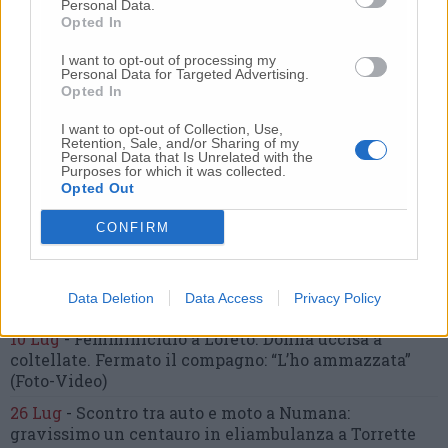
Personal Data.
Nessun commento presente
Opted In
I want to opt-out of processing my
Commenta
Personal Data for Targeted Advertising.
Opted In
I want to opt-out of Collection, Use,
Retention, Sale, and/or Sharing of my
Commenta l'articolo
Personal Data that Is Unrelated with the
Purposes for which it was collected.
Opted Out
Gli articoli più letti
CONFIRM
24 Lug
-
Bimbi costretti a colpirsi da soli
e lasciati al
buio:
orrore all’asilo, arrestate due educatrici
10 Lug
-
Luigia Fortunato,
l’ennesimo femminicidio:
Data Deletion
Data Access
Privacy Policy
prima la lite, poi la furia col coltello
10 Lug
-
Femminicidio a Loreto.
Donna uccisa a
coltellate.
Fermato il compagno: “L’ho ammazzata”
(Foto-Video)
26 Lug
-
Scontro tra auto e moto a Numana:
gravissimo un centauro
in eliambulanza a Torrette