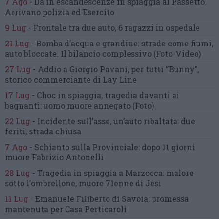
7 Ago
-
Dà in escandescenze in spiaggia al Passetto.
Arrivano polizia ed Esercito
9 Lug
-
Frontale tra due auto,
6 ragazzi in ospedale
21 Lug
-
Bomba d’acqua e grandine:
strade come fiumi,
auto bloccate.
Il bilancio complessivo
(Foto-Video)
27 Lug
-
Addio a Giorgio Pavani,
per tutti “Bunny”,
storico commerciante di Lay Line
17 Lug
-
Choc in spiaggia,
tragedia davanti ai
bagnanti:
uomo muore annegato
(Foto)
22 Lug
-
Incidente sull’asse, un’auto ribaltata:
due
feriti, strada chiusa
7 Ago
-
Schianto sulla Provinciale:
dopo 11 giorni
muore Fabrizio Antonelli
28 Lug
-
Tragedia in spiaggia a Marzocca:
malore
sotto l’ombrellone,
muore 71enne di Jesi
11 Lug
-
Emanuele Filiberto di Savoia:
promessa
mantenuta
per Casa Perticaroli