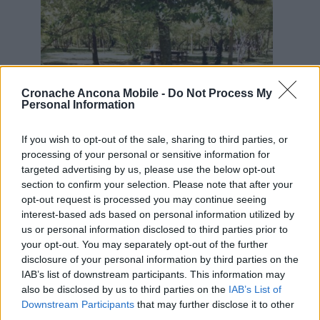
Cronache Ancona Mobile -
Do Not Process My
Personal Information
If you wish to opt-out of the sale, sharing to third parties, or
processing of your personal or sensitive information for
targeted advertising by us, please use the below opt-out
section to confirm your selection. Please note that after your
Il parco Verde Energia di Campocavallo
opt-out request is processed you may continue seeing
interest-based ads based on personal information utilized by
ELENCO DEI PARCHI RIAPERTI
– Da lunedì
us or personal information disclosed to third parties prior to
prossimo si potrà quindi tornare a
your opt-out. You may separately opt-out of the further
frequentare ogni pomeriggio nel centro
disclosure of your personal information by third parties on the
storico i giardini di Piazza Nuova; nel
IAB’s list of downstream participants. This information may
quartiere della Sacra Famiglia l’area di
also be disclosed by us to third parties on the
IAB’s List of
Piazzale Europa, in via Molino Mensa lo
Downstream Participants
that may further disclose it to other
third parties.