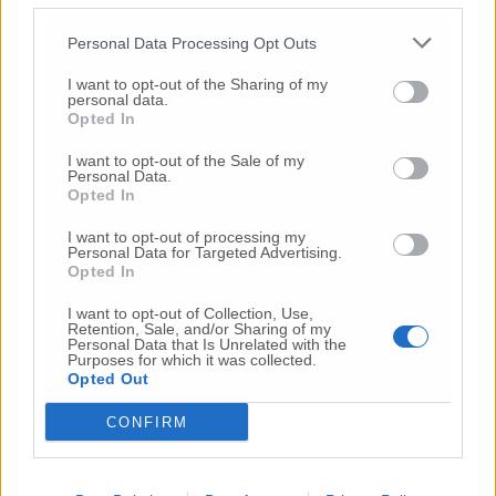
spazio verde del Centro aquilone; in zona
Borgo-via Aldo Moro il parco 8 Marzo; nel
Personal Data Processing Opt Outs
quartiere di Osimo est il parco Fornace
Fagioli; a Campocavallo i giardini di Via Covo
I want to opt-out of the Sharing of my
ed il parco Verde Energia Astea lungo lo
personal data.
Opted In
Stradone, a Padiglione i giardini di Via Po; a
San Sabino i giardini di via S. Gabriele, a Villa
I want to opt-out of the Sale of my
il parco del Palabaldinelli, a Casenuove i
Personal Data.
Opted In
giardini di via M. Catria, a San Paterniano e a
Santo Stefano i parchi vicino alla chiesa;
I want to opt-out of processing my
all’Aspio i giardini di via Edison, a S. Biagio i
Personal Data for Targeted Advertising.
Opted In
giardini tra via Pascoli e via D’Annunzio;
all’Abbadia i giardini di via Bambozzi e ad
I want to opt-out of Collection, Use,
Osimo Stazione il parco Mendez e Augusto
Retention, Sale, and/or Sharing of my
Personal Data that Is Unrelated with the
Mancinelli.
Purposes for which it was collected.
Opted Out
Riapertura parchi pubblici, il sindaco Pugnaloni
CONFIRM
studia modalità d’accesso in sicurezza