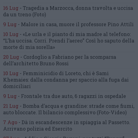
16 Lug
-
Tragedia a Marzocca,
donna travolta e uccisa
da un treno
(Foto)
9 Lug
-
Malore in casa, muore
il professore Pino Attili
10 Lug
-
«Le urla e il pianto di mia madre al telefono:
“L’ha uccisa. Corri. Prendi l’aereo”
Così ho saputo della
morte di mia sorella»
20 Lug
-
Cordoglio a Fabriano per la scomparsa
dell’architetto Bruno Rossi
10 Lug
-
Femminicidio di Loreto, chi è Sami
Khemaies:
dalla condanna per spaccio
alla fuga dai
domiciliari
9 Lug
-
Frontale tra due auto,
6 ragazzi in ospedale
21 Lug
-
Bomba d’acqua e grandine:
strade come fiumi,
auto bloccate.
Il bilancio complessivo
(Foto-Video)
7 Ago
-
Dà in escandescenze in spiaggia al Passetto.
Arrivano polizia ed Esercito