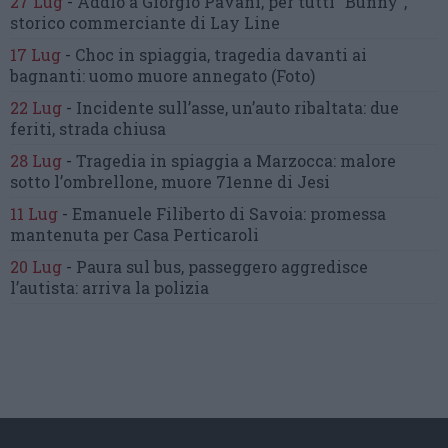
27 Lug
-
Addio a Giorgio Pavani,
per tutti “Bunny”,
storico commerciante di Lay Line
17 Lug
-
Choc in spiaggia,
tragedia davanti ai
bagnanti:
uomo muore annegato
(Foto)
22 Lug
-
Incidente sull’asse, un’auto ribaltata:
due
feriti, strada chiusa
28 Lug
-
Tragedia in spiaggia a Marzocca:
malore
sotto l’ombrellone,
muore 71enne di Jesi
11 Lug
-
Emanuele Filiberto di Savoia:
promessa
mantenuta
per Casa Perticaroli
20 Lug
-
Paura sul bus, passeggero
aggredisce
l’autista: arriva la polizia