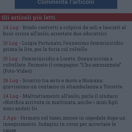
Commenta l'articolo
Gli articoli più letti
24 Lug
-
Bimbi costretti a colpirsi da soli
e lasciati al
buio:
orrore all’asilo, arrestate due educatrici
10 Lug
-
Luigia Fortunato,
l’ennesimo femminicidio:
prima la lite, poi la furia col coltello
10 Lug
-
Femminicidio a Loreto.
Donna uccisa a
coltellate.
Fermato il compagno: “L’ho ammazzata”
(Foto-Video)
26 Lug
-
Scontro tra auto e moto a Numana:
gravissimo un centauro
in eliambulanza a Torrette
24 Lug
-
Maltrattamenti all’asilo, parla il sindaco:
«Notifica arrivata in mattinata,
anche i miei figli
sono andati lì»
2 Ago
-
Fermato col taser,
muore in ospedale dopo un
inseguimento.
Indagini in corso per accertare le
cause