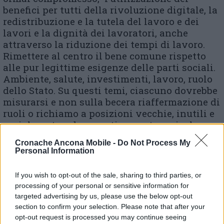
benefici per tutti della rivoluzione digitale, la
redistribuzione e la tutela del lavoro e dei
lavori e la dignità dei lavoratori, anche
attraverso la riduzione dei tempi di lavoro.
Rimettere al centro il bene comune rispetto
alle pur legittime esigenze delle parti sociali.
Ambiente, salute, investimenti, lavoro, ruolo
dello Stato. Su questi temi, ciascuno dovrebbe
misurarsi e non sulla becera riaffermazione di
ruoli o richiamo a posizioni vecchie, inutili e
socialmente e democraticamente pericolose.
Se è stata una uscita infelice, ci si
Cronache Ancona Mobile -
Do Not Process My
aspetterebbe una rettifica – conclude Articolo
Personal Information
1 – se è invece una posizione ponderata,
risulta irricevibile e da rispedire al mittente,
If you wish to opt-out of the sale, sharing to third parties, or
invitando piuttosto Confindustria a tornare ai
processing of your personal or sensitive information for
tavoli e dire la sua, rispettando tutte le
targeted advertising by us, please use the below opt-out
posizioni e tutti i soggetti».
section to confirm your selection. Please note that after your
opt-out request is processed you may continue seeing