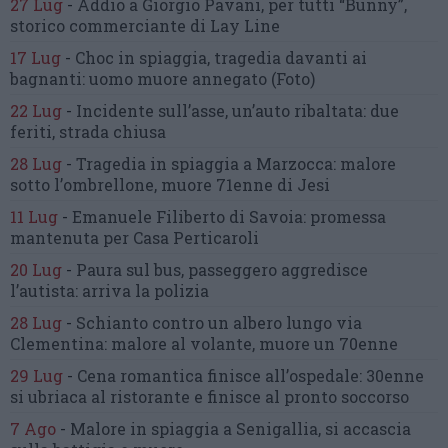
27 Lug
-
Addio a Giorgio Pavani,
per tutti “Bunny”,
storico commerciante di Lay Line
17 Lug
-
Choc in spiaggia,
tragedia davanti ai
bagnanti:
uomo muore annegato
(Foto)
22 Lug
-
Incidente sull’asse, un’auto ribaltata:
due
feriti, strada chiusa
28 Lug
-
Tragedia in spiaggia a Marzocca:
malore
sotto l’ombrellone,
muore 71enne di Jesi
11 Lug
-
Emanuele Filiberto di Savoia:
promessa
mantenuta
per Casa Perticaroli
20 Lug
-
Paura sul bus, passeggero
aggredisce
l’autista: arriva la polizia
28 Lug
-
Schianto contro un albero
lungo via
Clementina:
malore al volante, muore un 70enne
29 Lug
-
Cena romantica finisce all’ospedale:
30enne
si ubriaca al ristorante
e finisce al pronto soccorso
7 Ago
-
Malore in spiaggia a Senigallia,
si accascia