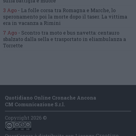
sulla battigia e muore
3 Ago
-
La folle corsa tra Romagna e Marche,
lo
speronamento poi la morte dopo il taser.
La vittima
era in vacanza a Rimini
7 Ago
-
Scontro tra moto e bus navetta:
centauro
sbalzato dalla sella
e trasportato in eliambulanza a
Torrette
Quotidiano Online Cronache Ancona
CM Comunicazione S.r.l.
Copyright 2026 ©
Creative
Quest'opera è distribuita con Licenza