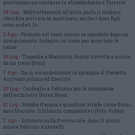
gravissimo un centauro
in eliambulanza a Torrette
24 Lug
-
Maltrattamenti all’asilo, parla il sindaco:
«Notifica arrivata in mattinata,
anche i miei figli
sono andati lì»
2 Ago
-
Fermato col taser,
muore in ospedale dopo un
inseguimento.
Indagini in corso per accertare le
cause
16 Lug
-
Tragedia a Marzocca,
donna travolta e uccisa
da un treno
(Foto)
7 Ago
-
Dà in escandescenze in spiaggia al Passetto.
Arrivano polizia ed Esercito
20 Lug
-
Cordoglio a Fabriano per la scomparsa
dell’architetto Bruno Rossi
21 Lug
-
Bomba d’acqua e grandine:
strade come fiumi,
auto bloccate.
Il bilancio complessivo
(Foto-Video)
7 Ago
-
Schianto sulla Provinciale:
dopo 11 giorni
muore Fabrizio Antonelli