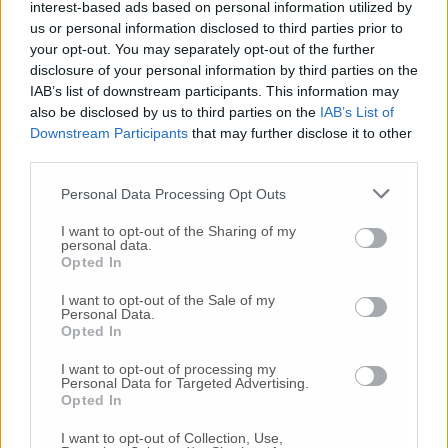
interest-based ads based on personal information utilized by
Lavoro, ecco il protocollo sicurezza Ceriscioli:
us or personal information disclosed to third parties prior to
«Solo così si riparte» Ma è scontro con
your opt-out. You may separately opt-out of the further
Confindustria
disclosure of your personal information by third parties on the
IAB’s list of downstream participants. This information may
also be disclosed by us to third parties on the
IAB’s List of
«Posizioni grossolane di Confindustria,
Downstream Participants
that may further disclose it to other
Schiavoni torni a confrontarsi»
third parties.
Personal Data Processing Opt Outs
Confindustria incrocia le braccia: «Non aderiremo
I want to opt-out of the Sharing of my
al protocollo La Regione dia risposte economiche»
personal data.
Opted In
I want to opt-out of the Sale of my
Personal Data.
© RIPRODUZIONE RISERVATA
Opted In
I want to opt-out of processing my
Vai alla home
Personal Data for Targeted Advertising.
Opted In
I want to opt-out of Collection, Use,