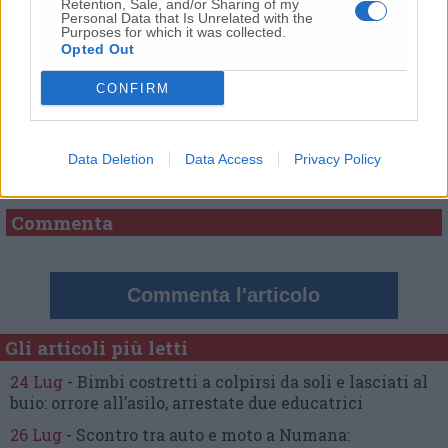
Retention, Sale, and/or Sharing of my
Personal Data that Is Unrelated with the
Purposes for which it was collected.
Opted Out
CONFIRM
Commenti
Data Deletion
Data Access
Privacy Policy
Nessun commento presente
Commenta
Commenta l'articolo
Gli articoli più letti
24 Lug
-
Bimbi costretti a colpirsi da soli
e lasciati al
buio:
orrore all’asilo, arrestate due educatrici
26 Lug
-
Scontro tra auto e moto a Numana: