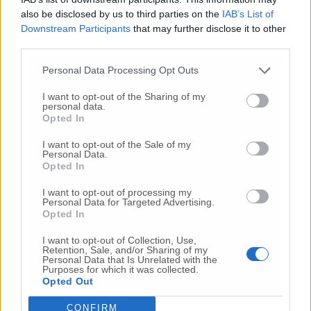
also be disclosed by us to third parties on the
IAB’s List of
Downstream Participants
that may further disclose it to other
Commenta
third parties.
Personal Data Processing Opt Outs
Commenta l'articolo
I want to opt-out of the Sharing of my
personal data.
Opted In
Gli articoli più letti
I want to opt-out of the Sale of my
24 Lug
-
Bimbi costretti a colpirsi da soli
e lasciati al
Personal Data.
buio:
orrore all’asilo, arrestate due educatrici
Opted In
10 Lug
-
Luigia Fortunato,
l’ennesimo femminicidio:
I want to opt-out of processing my
prima la lite, poi la furia col coltello
Personal Data for Targeted Advertising.
Opted In
10 Lug
-
Femminicidio a Loreto.
Donna uccisa a
coltellate.
Fermato il compagno: “L’ho ammazzata”
I want to opt-out of Collection, Use,
Retention, Sale, and/or Sharing of my
(Foto-Video)
Personal Data that Is Unrelated with the
Purposes for which it was collected.
26 Lug
-
Scontro tra auto e moto a Numana:
Opted Out
gravissimo un centauro
in eliambulanza a Torrette
CONFIRM