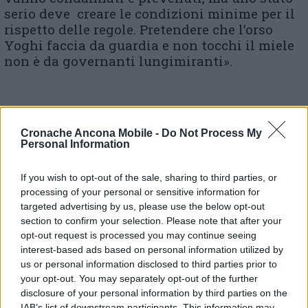
serio deve creare le condizioni minime per il
rispetto delle regole. Pretendere che l’orso
Yoghi faccia da guardia e non tocchi il miele
non è da governanti lungimiranti».
© RIPRODUZIONE RISERVATA
Cronache Ancona Mobile -
Do Not Process My
Personal Information
Vai alla home
If you wish to opt-out of the sale, sharing to third parties, or
processing of your personal or sensitive information for
targeted advertising by us, please use the below opt-out
section to confirm your selection. Please note that after your
opt-out request is processed you may continue seeing
interest-based ads based on personal information utilized by
us or personal information disclosed to third parties prior to
Commenti
your opt-out. You may separately opt-out of the further
disclosure of your personal information by third parties on the
Nessun commento presente
IAB’s list of downstream participants. This information may