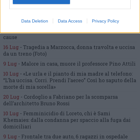
24 Lug
-
Maltrattamenti all’asilo, parla il sindaco:
«Notifica arrivata in mattinata,
anche i miei figli
sono andati lì»
Data Deletion
Data Access
Privacy Policy
2 Ago
-
Fermato col taser,
muore in ospedale dopo un
inseguimento.
Indagini in corso per accertare le
cause
16 Lug
-
Tragedia a Marzocca,
donna travolta e uccisa
da un treno
(Foto)
9 Lug
-
Malore in casa, muore
il professore Pino Attili
10 Lug
-
«Le urla e il pianto di mia madre al telefono:
“L’ha uccisa. Corri. Prendi l’aereo”
Così ho saputo della
morte di mia sorella»
20 Lug
-
Cordoglio a Fabriano per la scomparsa
dell’architetto Bruno Rossi
10 Lug
-
Femminicidio di Loreto, chi è Sami
Khemaies:
dalla condanna per spaccio
alla fuga dai
domiciliari
9 Lug
-
Frontale tra due auto,
6 ragazzi in ospedale