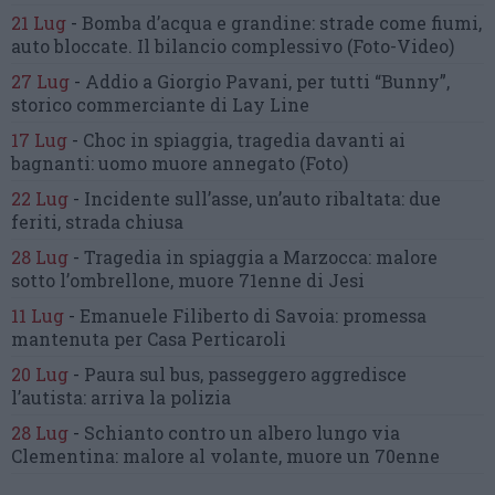
21 Lug
-
Bomba d’acqua e grandine:
strade come fiumi,
auto bloccate.
Il bilancio complessivo
(Foto-Video)
27 Lug
-
Addio a Giorgio Pavani,
per tutti “Bunny”,
storico commerciante di Lay Line
17 Lug
-
Choc in spiaggia,
tragedia davanti ai
bagnanti:
uomo muore annegato
(Foto)
22 Lug
-
Incidente sull’asse, un’auto ribaltata:
due
feriti, strada chiusa
28 Lug
-
Tragedia in spiaggia a Marzocca:
malore
sotto l’ombrellone,
muore 71enne di Jesi
11 Lug
-
Emanuele Filiberto di Savoia:
promessa
mantenuta
per Casa Perticaroli
20 Lug
-
Paura sul bus, passeggero
aggredisce
l’autista: arriva la polizia
28 Lug
-
Schianto contro un albero
lungo via
Clementina:
malore al volante, muore un 70enne