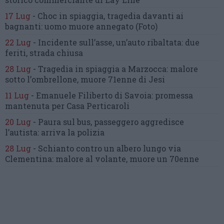
17 Lug
-
Choc in spiaggia,
tragedia davanti ai
bagnanti:
uomo muore annegato
(Foto)
22 Lug
-
Incidente sull’asse, un’auto ribaltata:
due
feriti, strada chiusa
28 Lug
-
Tragedia in spiaggia a Marzocca:
malore
sotto l’ombrellone,
muore 71enne di Jesi
11 Lug
-
Emanuele Filiberto di Savoia:
promessa
mantenuta
per Casa Perticaroli
20 Lug
-
Paura sul bus, passeggero
aggredisce
l’autista: arriva la polizia
28 Lug
-
Schianto contro un albero
lungo via
Clementina:
malore al volante, muore un 70enne