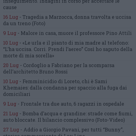
inseguimento.
Indagini in corso per accertare le
cause
16 Lug
-
Tragedia a Marzocca,
donna travolta e uccisa
da un treno
(Foto)
9 Lug
-
Malore in casa, muore
il professore Pino Attili
10 Lug
-
«Le urla e il pianto di mia madre al telefono:
“L’ha uccisa. Corri. Prendi l’aereo”
Così ho saputo della
morte di mia sorella»
20 Lug
-
Cordoglio a Fabriano per la scomparsa
dell’architetto Bruno Rossi
10 Lug
-
Femminicidio di Loreto, chi è Sami
Khemaies:
dalla condanna per spaccio
alla fuga dai
domiciliari
9 Lug
-
Frontale tra due auto,
6 ragazzi in ospedale
21 Lug
-
Bomba d’acqua e grandine:
strade come fiumi,
auto bloccate.
Il bilancio complessivo
(Foto-Video)
27 Lug
-
Addio a Giorgio Pavani,
per tutti “Bunny”,
storico commerciante di Lay Line