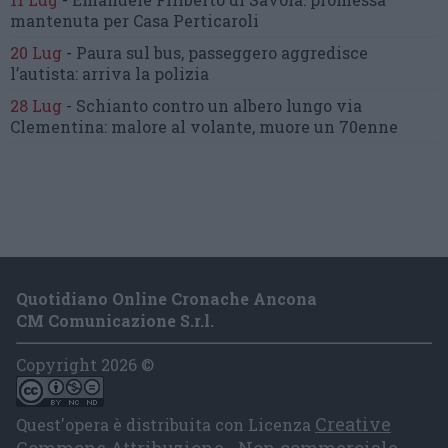
mantenuta
per Casa Perticaroli
20 Lug
-
Paura sul bus, passeggero
aggredisce
l’autista: arriva la polizia
28 Lug
-
Schianto contro un albero
lungo via
Clementina:
malore al volante, muore un 70enne
Quotidiano Online Cronache Ancona
CM Comunicazione S.r.l.
Copyright 2026 ©
Creative
Quest'opera è distribuita con Licenza