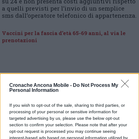
su 24 e non presenta costi aggiuntivi rispetto
a quelli previsti per l’invio di un semplice
sms dall’operatore telefonico di appartenenza.
Vaccini per la fascia d’età 65-69 anni, al via le
prenotazioni
Cronache Ancona Mobile -
Do Not Process My
Personal Information
© RIPRODUZIONE RISERVATA
If you wish to opt-out of the sale, sharing to third parties, or
processing of your personal or sensitive information for
Vai alla home
targeted advertising by us, please use the below opt-out
section to confirm your selection. Please note that after your
opt-out request is processed you may continue seeing
interest-based ads based on personal information utilized by