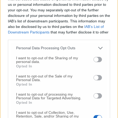
us or personal information disclosed to third parties prior to
your opt-out. You may separately opt-out of the further
disclosure of your personal information by third parties on the
IAB’s list of downstream participants. This information may
also be disclosed by us to third parties on the
IAB’s List of
Commenti
Downstream Participants
that may further disclose it to other
third parties.
Nessun commento presente
Personal Data Processing Opt Outs
Commenta
I want to opt-out of the Sharing of my
personal data.
Opted In
I want to opt-out of the Sale of my
Commenta l'articolo
Personal Data.
Opted In
Gli articoli più letti
I want to opt-out of processing my
Personal Data for Targeted Advertising.
24 Lug
-
Bimbi costretti a colpirsi da soli
e lasciati al
Opted In
buio:
orrore all’asilo, arrestate due educatrici
I want to opt-out of Collection, Use,
10 Lug
-
Luigia Fortunato,
l’ennesimo femminicidio:
Retention, Sale, and/or Sharing of my