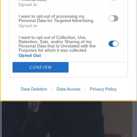
Giusto così.
Opted In
I want to opt-out of processing my
Personal Data for Targeted Advertising.
Opted In
I want to opt-out of Collection, Use,
Retention, Sale, and/or Sharing of my
Personal Data that Is Unrelated with the
Purposes for which it was collected.
Opted Out
CONFIRM
Data Deletion
Data Access
Privacy Policy