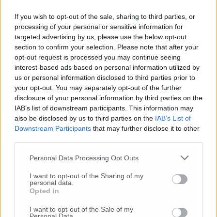
completamente dimenticata. Sogniamo di
riaprirlo per cittadinanza e turisti per
If you wish to opt-out of the sale, sharing to third parties, or
ospitarvi eventi. Anche il parco del Cardeto è
processing of your personal or sensitive information for
pieno di punti di interesse, pensiamo di
targeted advertising by us, please use the below opt-out
riqualificarlo e tenerlo in ordine, non con
section to confirm your selection. Please note that after your
l’erba alta che spesso si vede attualmente».
opt-out request is processed you may continue seeing
interest-based ads based on personal information utilized by
Poi l’idea: «Creeremo una app che spieghi la
us or personal information disclosed to third parties prior to
storia della città via per via».
your opt-out. You may separately opt-out of the further
disclosure of your personal information by third parties on the
Francesco Itto: «Ancona ha pochi eventi
IAB’s list of downstream participants. This information may
ricreativi. Eppure riteniamo che la presenza
also be disclosed by us to third parties on the
IAB’s List of
Downstream Participants
that may further disclose it to other
dell’università e dei suoi studenti va
third parties.
‘sfruttata’. E gli eventi vanno organizzati in
varie parti della città e della periferia, non
Personal Data Processing Opt Outs
nelle solite location».
I want to opt-out of the Sharing of my
personal data.
Alla fine tanti complimenti e applausi per
Opted In
tutti da parte dei presenti. Il coraggio e le
I want to opt-out of the Sale of my
iniziative spontanee vanno sempre premiate.
Personal Data.