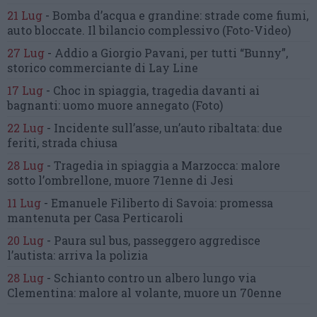
21 Lug
-
Bomba d’acqua e grandine:
strade come fiumi,
auto bloccate.
Il bilancio complessivo
(Foto-Video)
27 Lug
-
Addio a Giorgio Pavani,
per tutti “Bunny”,
storico commerciante di Lay Line
17 Lug
-
Choc in spiaggia,
tragedia davanti ai
bagnanti:
uomo muore annegato
(Foto)
22 Lug
-
Incidente sull’asse, un’auto ribaltata:
due
feriti, strada chiusa
28 Lug
-
Tragedia in spiaggia a Marzocca:
malore
sotto l’ombrellone,
muore 71enne di Jesi
11 Lug
-
Emanuele Filiberto di Savoia:
promessa
mantenuta
per Casa Perticaroli
20 Lug
-
Paura sul bus, passeggero
aggredisce
l’autista: arriva la polizia
28 Lug
-
Schianto contro un albero
lungo via
Clementina:
malore al volante, muore un 70enne