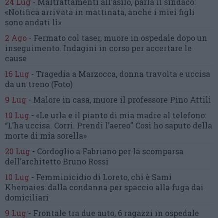
24 Lug
-
Maltrattamenti all’asilo, parla il sindaco:
«Notifica arrivata in mattinata,
anche i miei figli
sono andati lì»
2 Ago
-
Fermato col taser,
muore in ospedale dopo un
inseguimento.
Indagini in corso per accertare le
cause
16 Lug
-
Tragedia a Marzocca,
donna travolta e uccisa
da un treno
(Foto)
9 Lug
-
Malore in casa, muore
il professore Pino Attili
10 Lug
-
«Le urla e il pianto di mia madre al telefono:
“L’ha uccisa. Corri. Prendi l’aereo”
Così ho saputo della
morte di mia sorella»
20 Lug
-
Cordoglio a Fabriano per la scomparsa
dell’architetto Bruno Rossi
10 Lug
-
Femminicidio di Loreto, chi è Sami
Khemaies:
dalla condanna per spaccio
alla fuga dai
domiciliari
9 Lug
-
Frontale tra due auto,
6 ragazzi in ospedale