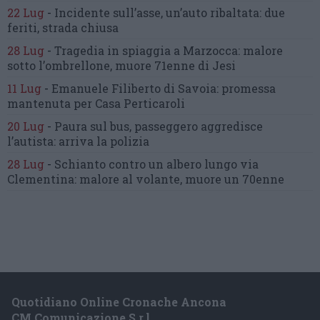
22 Lug
-
Incidente sull’asse, un’auto ribaltata:
due
feriti, strada chiusa
28 Lug
-
Tragedia in spiaggia a Marzocca:
malore
sotto l’ombrellone,
muore 71enne di Jesi
11 Lug
-
Emanuele Filiberto di Savoia:
promessa
mantenuta
per Casa Perticaroli
20 Lug
-
Paura sul bus, passeggero
aggredisce
l’autista: arriva la polizia
28 Lug
-
Schianto contro un albero
lungo via
Clementina:
malore al volante, muore un 70enne
Quotidiano Online Cronache Ancona
CM Comunicazione S.r.l.