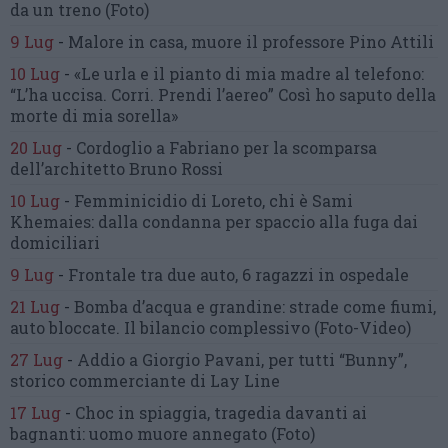
da un treno
(Foto)
9 Lug
-
Malore in casa, muore
il professore Pino Attili
10 Lug
-
«Le urla e il pianto di mia madre al telefono:
“L’ha uccisa. Corri. Prendi l’aereo”
Così ho saputo della
morte di mia sorella»
20 Lug
-
Cordoglio a Fabriano per la scomparsa
dell’architetto Bruno Rossi
10 Lug
-
Femminicidio di Loreto, chi è Sami
Khemaies:
dalla condanna per spaccio
alla fuga dai
domiciliari
9 Lug
-
Frontale tra due auto,
6 ragazzi in ospedale
21 Lug
-
Bomba d’acqua e grandine:
strade come fiumi,
auto bloccate.
Il bilancio complessivo
(Foto-Video)
27 Lug
-
Addio a Giorgio Pavani,
per tutti “Bunny”,
storico commerciante di Lay Line
17 Lug
-
Choc in spiaggia,
tragedia davanti ai
bagnanti:
uomo muore annegato
(Foto)