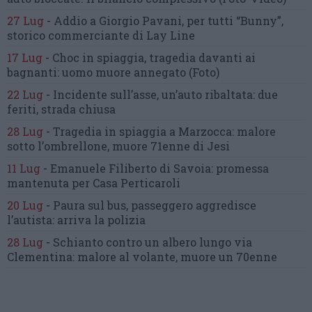
27 Lug
-
Addio a Giorgio Pavani,
per tutti “Bunny”,
storico commerciante di Lay Line
17 Lug
-
Choc in spiaggia,
tragedia davanti ai
bagnanti:
uomo muore annegato
(Foto)
22 Lug
-
Incidente sull’asse, un’auto ribaltata:
due
feriti, strada chiusa
28 Lug
-
Tragedia in spiaggia a Marzocca:
malore
sotto l’ombrellone,
muore 71enne di Jesi
11 Lug
-
Emanuele Filiberto di Savoia:
promessa
mantenuta
per Casa Perticaroli
20 Lug
-
Paura sul bus, passeggero
aggredisce
l’autista: arriva la polizia
28 Lug
-
Schianto contro un albero
lungo via
Clementina:
malore al volante, muore un 70enne