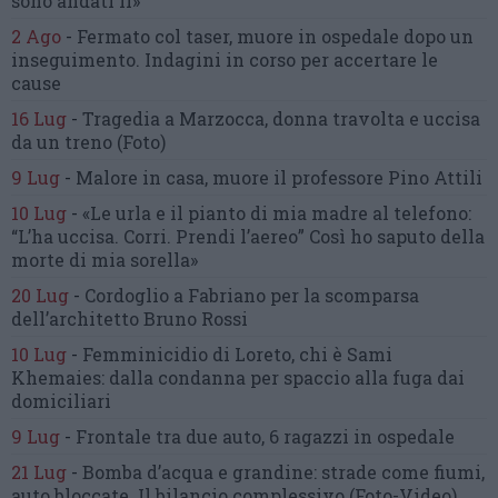
sono andati lì»
2 Ago
-
Fermato col taser,
muore in ospedale dopo un
inseguimento.
Indagini in corso per accertare le
cause
16 Lug
-
Tragedia a Marzocca,
donna travolta e uccisa
da un treno
(Foto)
9 Lug
-
Malore in casa, muore
il professore Pino Attili
10 Lug
-
«Le urla e il pianto di mia madre al telefono:
“L’ha uccisa. Corri. Prendi l’aereo”
Così ho saputo della
morte di mia sorella»
20 Lug
-
Cordoglio a Fabriano per la scomparsa
dell’architetto Bruno Rossi
10 Lug
-
Femminicidio di Loreto, chi è Sami
Khemaies:
dalla condanna per spaccio
alla fuga dai
domiciliari
9 Lug
-
Frontale tra due auto,
6 ragazzi in ospedale
21 Lug
-
Bomba d’acqua e grandine:
strade come fiumi,
auto bloccate.
Il bilancio complessivo
(Foto-Video)