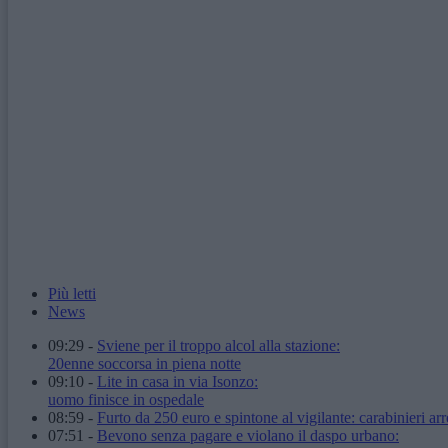
Più letti
News
09:29
-
Sviene per il troppo alcol alla stazione:
20enne soccorsa in piena notte
09:10
-
Lite in casa in via Isonzo:
uomo finisce in ospedale
08:59
-
Furto da 250 euro e spintone al vigilante: carabinieri arr
07:51
-
Bevono senza pagare e violano il daspo urbano: