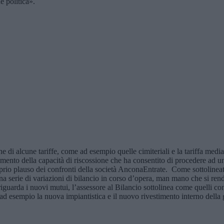
e politica».
i alcune tariffe, come ad esempio quelle cimiteriali e la tariffa media 
oramento della capacità di riscossione che ha consentito di procedere ad
proprio plauso dei confronti della società AnconaEntrate. Come sottolinea
a serie di variazioni di bilancio in corso d’opera, man mano che si rende
iguarda i nuovi mutui, l’assessore al Bilancio sottolinea come quelli con
d esempio la nuova impiantistica e il nuovo rivestimento interno della 