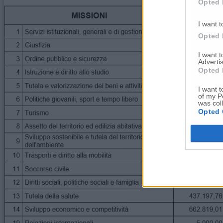
Opted 
I want t
Opted 
I want 
Advertis
Opted 
I want t
of my P
was col
Opted 