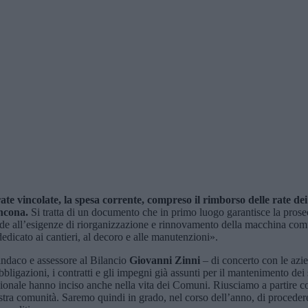
ate vincolate, la spesa corrente, compreso il rimborso delle rate dei
ncona
.
Si tratta di un documento che in primo luogo garantisce la prosec
ponde all’esigenze di riorganizzazione e rinnovamento della macchina co
icato ai cantieri, al decoro e alle manutenzioni».
sindaco e assessore al Bilancio
Giovanni Zinni
– di concerto con le azie
bbligazioni, i contratti e gli impegni già assunti per il mantenimento dei
rnazionale hanno inciso anche nella vita dei Comuni. Riusciamo a partire 
ostra comunità. Saremo quindi in grado, nel corso dell’anno, di procedere