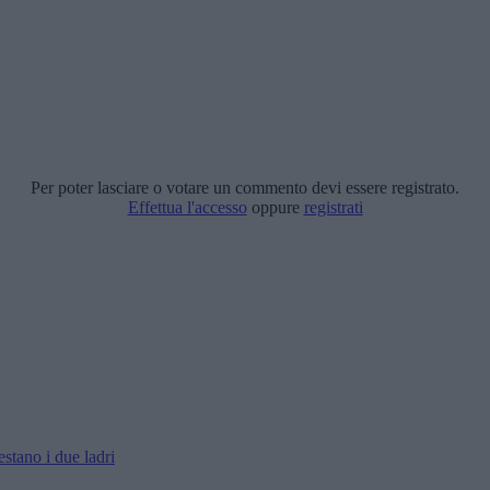
Per poter lasciare o votare un commento devi essere registrato.
Effettua l'accesso
oppure
registrati
estano i due ladri