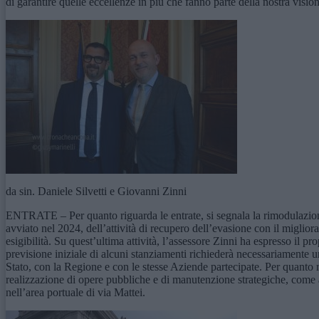
di garantire quelle eccellenze in più che fanno parte della nostra vision
da sin. Daniele Silvetti e Giovanni Zinni
ENTRATE – Per quanto riguarda le entrate, si segnala la rimodulazione d
avviato nel 2024, dell’attività di recupero dell’evasione con il migli
esigibilità. Su quest’ultima attività, l’assessore Zinni ha espresso il 
previsione iniziale di alcuni stanziamenti richiederà necessariamente un
Stato, con la Regione e con le stesse Aziende partecipate. Per quanto r
realizzazione di opere pubbliche e di manutenzione strategiche, come a
nell’area portuale di via Mattei.