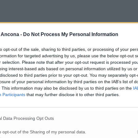
 Ancona -
Do Not Process My Personal Information
to opt-out of the sale, sharing to third parties, or processing of your per
formation for targeted advertising by us, please use the below opt-out s
r selection. Please note that after your opt-out request is processed y
eing interest-based ads based on personal information utilized by us or
disclosed to third parties prior to your opt-out. You may separately opt-
losure of your personal information by third parties on the IAB’s list of
. This information may also be disclosed by us to third parties on the
IA
itoli di spesa (come ad esempio quote dei mutui e costi del personale
Participants
that may further disclose it to other third parties.
to del rinnovo contrattuale. Sono 98 i nuovi assunti nel 2024 (a fronte d
bblici, manutenzioni e decoro, sta il fatto che i settori dei tecnici, degli
 stato avviato è quello della costituzione della nuova Azienda unica dei r
ta e ad una gestione più virtuosa con diminuzione del costo del servizio e,
sere votato entro il 31 dicembre, considerando per che gli atti vanno me
l Data Processing Opt Outs
o opt-out of the Sharing of my personal data.