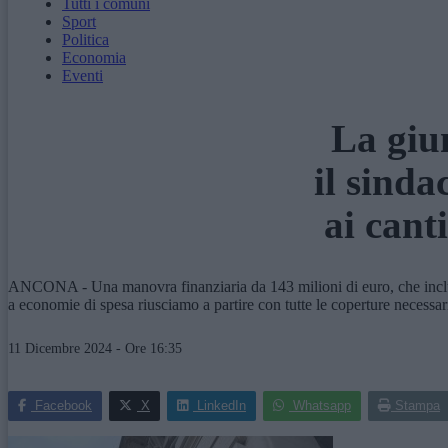
Tutti i comuni
Sport
Politica
Economia
Eventi
La giu
il sinda
ai cant
ANCONA - Una manovra finanziaria da 143 milioni di euro, che include 
a economie di spesa riusciamo a partire con tutte le coperture necessar
11 Dicembre 2024 - Ore 16:35
Facebook
X
LinkedIn
Whatsapp
Stampa