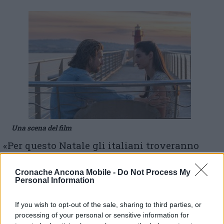
Una scena del film
«Per questo Natale gli italiani troveranno
luoghi, sapori e atmosfere delle Marche al
cinema grazie a due fuoriclasse della comicità
Cronache Ancona Mobile -
Do Not Process My
italiana, per la prima volta insieme –
ha
Personal Information
aggiunto Francesco Gesualdi, responsabile
Marche Film Commission
-. Chiudiamo in
If you wish to opt-out of the sale, sharing to third parties, or
modo scoppiettante un 2024 di crescita per il
processing of your personal or sensitive information for