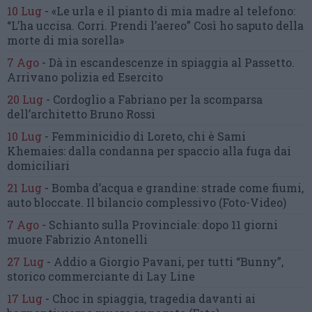
10 Lug
-
«Le urla e il pianto di mia madre al telefono:
“L’ha uccisa. Corri. Prendi l’aereo”
Così ho saputo della
morte di mia sorella»
7 Ago
-
Dà in escandescenze in spiaggia al Passetto.
Arrivano polizia ed Esercito
20 Lug
-
Cordoglio a Fabriano per la scomparsa
dell’architetto Bruno Rossi
10 Lug
-
Femminicidio di Loreto, chi è Sami
Khemaies:
dalla condanna per spaccio
alla fuga dai
domiciliari
21 Lug
-
Bomba d’acqua e grandine:
strade come fiumi,
auto bloccate.
Il bilancio complessivo
(Foto-Video)
7 Ago
-
Schianto sulla Provinciale:
dopo 11 giorni
muore Fabrizio Antonelli
27 Lug
-
Addio a Giorgio Pavani,
per tutti “Bunny”,
storico commerciante di Lay Line
17 Lug
-
Choc in spiaggia,
tragedia davanti ai