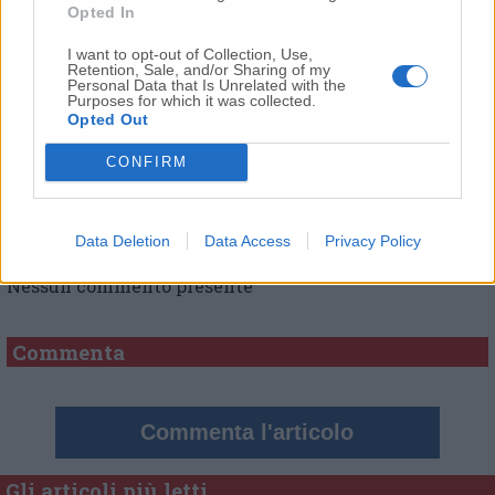
Opted In
Vai alla home
I want to opt-out of Collection, Use,
Retention, Sale, and/or Sharing of my
Personal Data that Is Unrelated with the
Purposes for which it was collected.
Opted Out
CONFIRM
Commenti
Data Deletion
Data Access
Privacy Policy
Nessun commento presente
Commenta
Commenta l'articolo
Gli articoli più letti