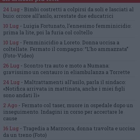
24 Lug
-
Bimbi costretti a colpirsi da soli
e lasciati al
buio:
orrore all’asilo, arrestate due educatrici
10 Lug
-
Luigia Fortunato,
l’ennesimo femminicidio:
prima la lite, poi la furia col coltello
10 Lug
-
Femminicidio a Loreto.
Donna uccisa a
coltellate.
Fermato il compagno: “L’ho ammazzata”
(Foto-Video)
26 Lug
-
Scontro tra auto e moto a Numana:
gravissimo un centauro
in eliambulanza a Torrette
24 Lug
-
Maltrattamenti all’asilo, parla il sindaco:
«Notifica arrivata in mattinata,
anche i miei figli
sono andati lì»
2 Ago
-
Fermato col taser,
muore in ospedale dopo un
inseguimento.
Indagini in corso per accertare le
cause
16 Lug
-
Tragedia a Marzocca,
donna travolta e uccisa
da un treno
(Foto)