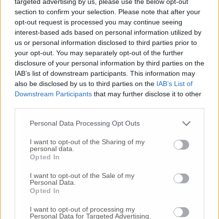
cinema marchigiano, che ci ha riservato
targeted advertising by us, please use the below opt-out
grandi soddisfazioni e numerose produzioni
section to confirm your selection. Please note that after your
opt-out request is processed you may continue seeing
di respiro nazionale ed internazionale».
interest-based ads based on personal information utilized by
In occasione dell’evento
Fondazione Marche
us or personal information disclosed to third parties prior to
Cultura lancia il contest su Instagram “I 10
your opt-out. You may separately opt-out of the further
selfie più simpatici”.
disclosure of your personal information by third parties on the
Per partecipare, basta fotografarsi con la
IAB’s list of downstream participants. This information may
locandina del film, ubicata davanti la sede
also be disclosed by us to third parties on the
IAB’s List of
della Fondazione Marche Cultura, ad Ancona
Downstream Participants
that may further disclose it to other
in Piazza Cavour n. 23, taggare la Fondazione
third parties.
e inviare il selfie tramite messaggio diretto,
indicando nome, cognome e numero di
Personal Data Processing Opt Outs
telefono.
Una giuria selezionerà i 10 selfie più
I want to opt-out of the Sharing of my
originali, e i vincitori avranno l’opportunità
personal data.
Opted In
esclusiva di sedere in prima fila all’incontro
con Alessandro Siani e Leonardo Pieraccioni.
I want to opt-out of the Sale of my
Personal Data.
Opted In
© RIPRODUZIONE RISERVATA
I want to opt-out of processing my
Personal Data for Targeted Advertising.