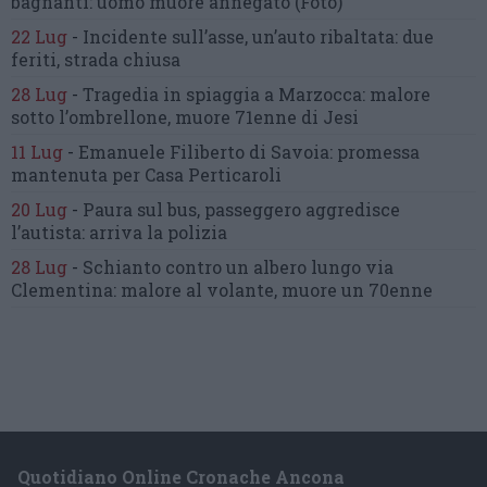
bagnanti:
uomo muore annegato
(Foto)
22 Lug
-
Incidente sull’asse, un’auto ribaltata:
due
feriti, strada chiusa
28 Lug
-
Tragedia in spiaggia a Marzocca:
malore
sotto l’ombrellone,
muore 71enne di Jesi
11 Lug
-
Emanuele Filiberto di Savoia:
promessa
mantenuta
per Casa Perticaroli
20 Lug
-
Paura sul bus, passeggero
aggredisce
l’autista: arriva la polizia
28 Lug
-
Schianto contro un albero
lungo via
Clementina:
malore al volante, muore un 70enne
Quotidiano Online Cronache Ancona