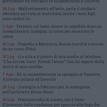
gravissimo un centauro
in eliambulanza a Torrette
24 Lug
-
Maltrattamenti all’asilo, parla il sindaco:
«Notifica arrivata in mattinata,
anche i miei figli
sono andati lì»
2 Ago
-
Fermato col taser,
muore in ospedale dopo un
inseguimento.
Indagini in corso per accertare le
cause
16 Lug
-
Tragedia a Marzocca,
donna travolta e uccisa
da un treno
(Foto)
10 Lug
-
«Le urla e il pianto di mia madre al telefono:
“L’ha uccisa. Corri. Prendi l’aereo”
Così ho saputo della
morte di mia sorella»
7 Ago
-
Dà in escandescenze in spiaggia al Passetto.
Arrivano polizia ed Esercito
20 Lug
-
Cordoglio a Fabriano per la scomparsa
dell’architetto Bruno Rossi
10 Lug
-
Femminicidio di Loreto, chi è Sami
Khemaies:
dalla condanna per spaccio
alla fuga dai