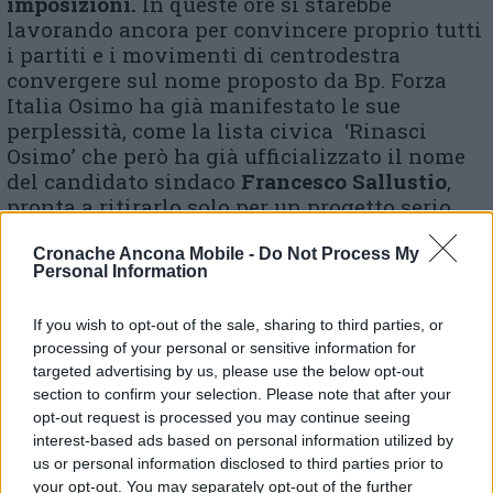
imposizioni.
In queste ore si starebbe
lavorando ancora per convincere proprio tutti
i partiti e i movimenti di centrodestra
convergere sul nome proposto da Bp. Forza
Italia Osimo ha già manifestato le sue
perplessità, come la lista civica ‘Rinasci
Osimo’ che però ha già ufficializzato il nome
del candidato sindaco
Francesco Sallustio
,
pronta a ritirarlo solo per un progetto serio
promosso da un centrodestra unito. A questo
punto, se si registrasse uno strappo, si
Cronache Ancona Mobile -
Do Not Process My
Personal Information
farebbe sempre più concreta la discesa in
campo con un proprio candidato delle liste
If you wish to opt-out of the sale, sharing to third parties, or
civiche latiniane come terzo polo, salda sulla
processing of your personal or sensitive information for
proposta di sostenere Argentina Severini.
targeted advertising by us, please use the below opt-out
L’altra candidata ufficiale al momento è
section to confirm your selection. Please note that after your
Michela Glorio
sostenuta di partiti e
opt-out request is processed you may continue seeing
movimenti di centrosinistra e anche dal M5S.
interest-based ads based on personal information utilized by
Se questo fosse lo scenario definitivo, in una
us or personal information disclosed to third parties prior to
sfida tutta al femminile gli osimani sarebbero
your opt-out. You may separately opt-out of the further