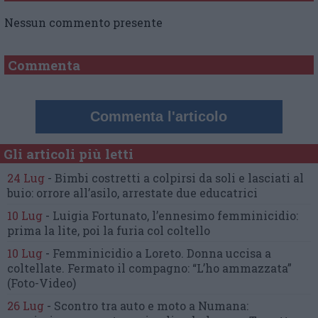
Nessun commento presente
Commenta
Commenta l'articolo
Gli articoli più letti
24 Lug
-
Bimbi costretti a colpirsi da soli
e lasciati al
buio:
orrore all’asilo, arrestate due educatrici
10 Lug
-
Luigia Fortunato,
l’ennesimo femminicidio:
prima la lite, poi la furia col coltello
10 Lug
-
Femminicidio a Loreto.
Donna uccisa a
coltellate.
Fermato il compagno: “L’ho ammazzata”
(Foto-Video)
26 Lug
-
Scontro tra auto e moto a Numana: