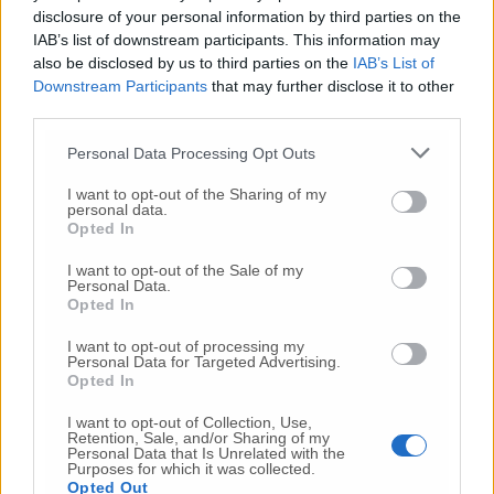
chiamati ad eleggere, con qualsiasi risultato,
disclosure of your personal information by third parties on the
un sindaco donna, il primo nella storia della
IAB’s list of downstream participants. This information may
città.
also be disclosed by us to third parties on the
IAB’s List of
Downstream Participants
that may further disclose it to other
third parties.
Personal Data Processing Opt Outs
I want to opt-out of the Sharing of my
personal data.
Opted In
I want to opt-out of the Sale of my
Personal Data.
Opted In
Michela Glorio (al centro) a d un banchetto del M5S
I want to opt-out of processing my
Il Movimento 5 Stelle di Osimo
ha già
Personal Data for Targeted Advertising.
Opted In
avviato un percorso di ascolto delle esigenze
della cittadinanza, partendo da un incontro
I want to opt-out of Collection, Use,
con la C
na
, associazione di categoria, per
Retention, Sale, and/or Sharing of my
Personal Data that Is Unrelated with the
analizzare le criticità e le opportunità del
Purposes for which it was collected.
settore economico locale.
L’incontro si è
Opted Out