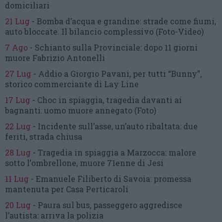
domiciliari
21 Lug
-
Bomba d’acqua e grandine:
strade come fiumi,
auto bloccate.
Il bilancio complessivo
(Foto-Video)
7 Ago
-
Schianto sulla Provinciale:
dopo 11 giorni
muore Fabrizio Antonelli
27 Lug
-
Addio a Giorgio Pavani,
per tutti “Bunny”,
storico commerciante di Lay Line
17 Lug
-
Choc in spiaggia,
tragedia davanti ai
bagnanti:
uomo muore annegato
(Foto)
22 Lug
-
Incidente sull’asse, un’auto ribaltata:
due
feriti, strada chiusa
28 Lug
-
Tragedia in spiaggia a Marzocca:
malore
sotto l’ombrellone,
muore 71enne di Jesi
11 Lug
-
Emanuele Filiberto di Savoia:
promessa
mantenuta
per Casa Perticaroli
20 Lug
-
Paura sul bus, passeggero
aggredisce
l’autista: arriva la polizia