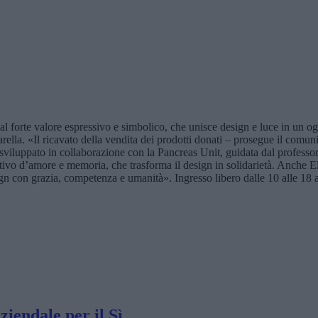
dal forte valore espressivo e simbolico, che unisce design e luce in un o
arella. «Il ricavato della vendita dei prodotti donati – prosegue il comu
viluppato in collaborazione con la Pancreas Unit, guidata dal professo
tivo d’amore e memoria, che trasforma il design in solidarietà. Anche Eli
n con grazia, competenza e umanità». Ingresso libero dalle 10 alle 18 a
iendale per il Sì