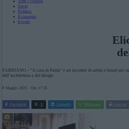
Tutti i comuni
Sport
Politica
Economia
Eventi
Eli
de
FABRIANO - “A cura di Paola” è un incontro di artisti e brand per su
dell’architettura e del design
8 Maggio 2025 - Ore 17:26
Facebook
X
LinkedIn
Whatsapp
Stampa