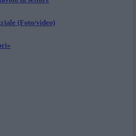
triale (Foto/video)
ori»