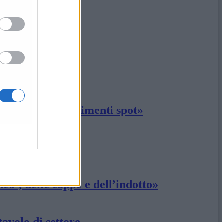
ti e non provvedimenti spot»
co’, delle cappe e dell’indotto»
tavolo di settore