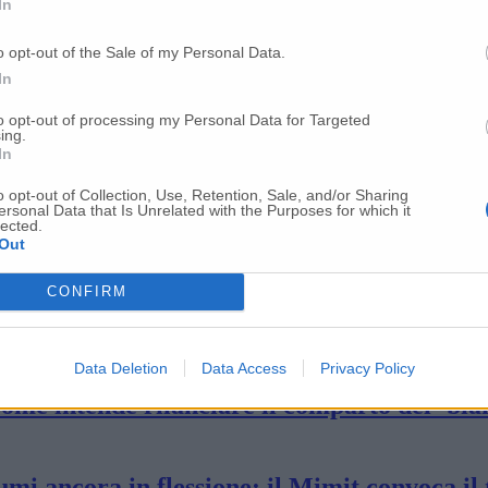
In
o opt-out of the Sale of my Personal Data.
pano i dati della trimestrale di Elica»
In
to opt-out of processing my Personal Data for Targeted
ing.
In
esso rispetti l’accordo»
o opt-out of Collection, Use, Retention, Sale, and/or Sharing
ersonal Data that Is Unrelated with the Purposes for which it
lected.
m: «Per salvare il settore servono interven
Out
CONFIRM
2023: utile netto di 13,4 milioni di euro
Data Deletion
Data Access
Privacy Policy
ome intende rilanciare il comparto del ‘bian
mi ancora in flessione: il Mimit convoca il 