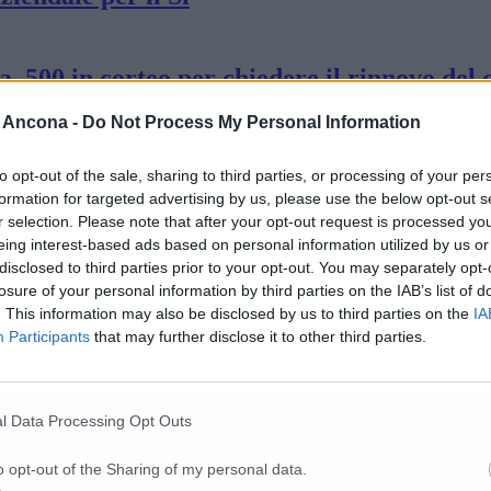
 500 in corteo per chiedere il rinnovo del 
 Ancona -
Do Not Process My Personal Information
esione altissima alla Beko e nelle fabbrich
to opt-out of the sale, sharing to third parties, or processing of your per
formation for targeted advertising by us, please use the below opt-out s
r selection. Please note that after your opt-out request is processed y
ione di aXiair
eing interest-based ads based on personal information utilized by us or
disclosed to third parties prior to your opt-out. You may separately opt-
losure of your personal information by third parties on the IAB’s list of
. This information may also be disclosed by us to third parties on the
IA
el riconoscimento dal Mimit
Participants
that may further disclose it to other third parties.
tra gli innovatori spicca il nome di Francesc
l Data Processing Opt Outs
o opt-out of the Sharing of my personal data.
iudica il Compasso D’Oro