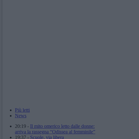
Più letti
News
20:19
-
Il mito omerico letto dalle donne:
arriva la rassegna “Odissea al femminile”
19:37
-
Scuole, via libera