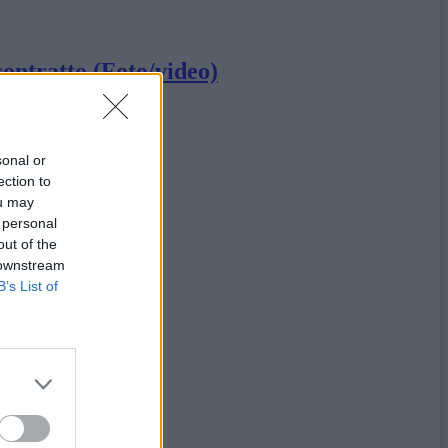
contratto (Foto/video)
e del Fabrianese
sonal or
ection to
ou may
 personal
out of the
 downstream
B’s List of
o Casoli