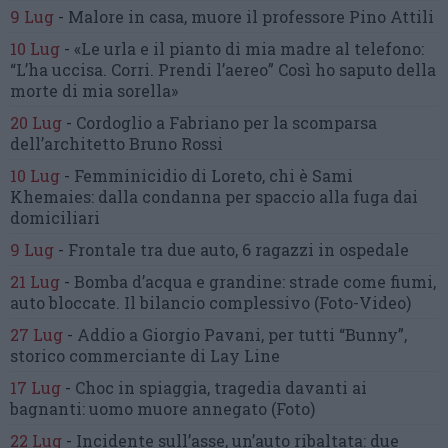
9 Lug
-
Malore in casa, muore
il professore Pino Attili
10 Lug
-
«Le urla e il pianto di mia madre al telefono:
“L’ha uccisa. Corri. Prendi l’aereo”
Così ho saputo della
morte di mia sorella»
20 Lug
-
Cordoglio a Fabriano per la scomparsa
dell’architetto Bruno Rossi
10 Lug
-
Femminicidio di Loreto, chi è Sami
Khemaies:
dalla condanna per spaccio
alla fuga dai
domiciliari
9 Lug
-
Frontale tra due auto,
6 ragazzi in ospedale
21 Lug
-
Bomba d’acqua e grandine:
strade come fiumi,
auto bloccate.
Il bilancio complessivo
(Foto-Video)
27 Lug
-
Addio a Giorgio Pavani,
per tutti “Bunny”,
storico commerciante di Lay Line
17 Lug
-
Choc in spiaggia,
tragedia davanti ai
bagnanti:
uomo muore annegato
(Foto)
22 Lug
-
Incidente sull’asse, un’auto ribaltata:
due