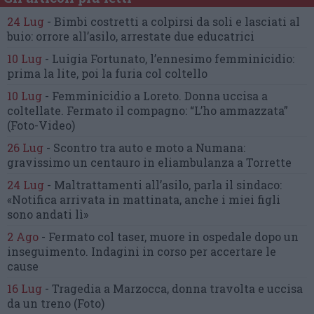
24 Lug
-
Bimbi costretti a colpirsi da soli
e lasciati al
buio:
orrore all’asilo, arrestate due educatrici
10 Lug
-
Luigia Fortunato,
l’ennesimo femminicidio:
prima la lite, poi la furia col coltello
10 Lug
-
Femminicidio a Loreto.
Donna uccisa a
coltellate.
Fermato il compagno: “L’ho ammazzata”
(Foto-Video)
26 Lug
-
Scontro tra auto e moto a Numana:
gravissimo un centauro
in eliambulanza a Torrette
24 Lug
-
Maltrattamenti all’asilo, parla il sindaco:
«Notifica arrivata in mattinata,
anche i miei figli
sono andati lì»
2 Ago
-
Fermato col taser,
muore in ospedale dopo un
inseguimento.
Indagini in corso per accertare le
cause
16 Lug
-
Tragedia a Marzocca,
donna travolta e uccisa
da un treno
(Foto)