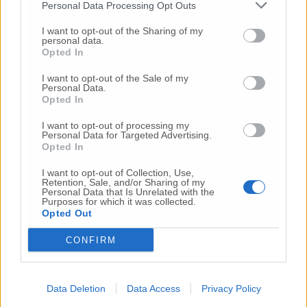
Personal Data Processing Opt Outs
L’intervento più atteso è stato quello
I want to opt-out of the Sharing of my
personal data.
dell’assessore alla Sanità,
Paolo Calcinaro
,
Opted In
che ha rivendicato la serietà dei tecnici
incaricati. «Dispiace sentir dire che è stata
I want to opt-out of the Sale of my
Personal Data.
fatta una commissione sottoposta alla
Opted In
Regione: come si fa a liquidare quattro
professionisti in questa maniera?», ha
I want to opt-out of processing my
Personal Data for Targeted Advertising.
esordito l’assessore, citando il dottor Canzian
Opted In
come figura terza e staccata da ogni timore di
rappresaglia perché prossima alla pensione.
I want to opt-out of Collection, Use,
Retention, Sale, and/or Sharing of my
Calcinaro ha puntato il dito contro le
Personal Data that Is Unrelated with the
«voragini gestionali»
interne al reparto di
Purposes for which it was collected.
Opted Out
Torrette, sottolineando che «qualcosa di
strano dovrà uscire fuori e qualcuno dovrà
CONFIRM
rispondere», ma ha accusato le minoranze di
essere interessate solo al «colpevole politico».
Un’analisi che ha trovato la ferma
Data Deletion
Data Access
Privacy Policy
opposizione anche di
Marta Ruggeri (M5S)
, la