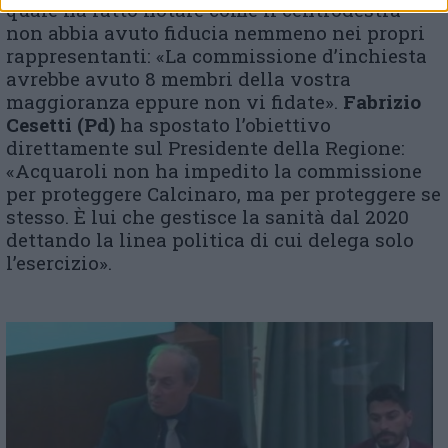
quale ha fatto notare come il centrodestra
non abbia avuto fiducia nemmeno nei propri
rappresentanti: «La commissione d’inchiesta
avrebbe avuto 8 membri della vostra
maggioranza eppure non vi fidate».
Fabrizio
Cesetti (Pd)
ha spostato l’obiettivo
direttamente sul Presidente della Regione:
«Acquaroli non ha impedito la commissione
per proteggere Calcinaro, ma per proteggere se
stesso. È lui che gestisce la sanità dal 2020
dettando la linea politica di cui delega solo
l’esercizio».