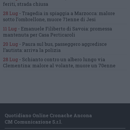
feriti, strada chiusa
28 Lug
-
Tragedia in spiaggia a Marzocca:
malore
sotto l’ombrellone,
muore 71enne di Jesi
11 Lug
-
Emanuele Filiberto di Savoia:
promessa
mantenuta
per Casa Perticaroli
20 Lug
-
Paura sul bus, passeggero
aggredisce
l’autista: arriva la polizia
28 Lug
-
Schianto contro un albero
lungo via
Clementina:
malore al volante, muore un 70enne
Quotidiano Online Cronache Ancona
CM Comunicazione S.r.l.