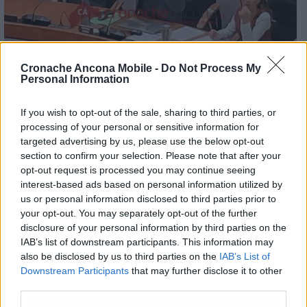
Cronache Ancona Mobile -
Do Not Process My
Personal Information
Andrea Nobili
Per
Andrea Nobili (Alleanza Verdi Sinistra)
, la
If you wish to opt-out of the sale, sharing to third parties, or
questione ha assunto una rilevanza
processing of your personal or sensitive information for
istituzionale superiore al caso specifico:
targeted advertising by us, please use the below opt-out
«Bocciando questa commissione il Consiglio
section to confirm your selection. Please note that after your
Regionale sfiducia sé stesso. Se passa il
opt-out request is processed you may continue seeing
interest-based ads based on personal information utilized by
principio secondo cui la commissione interna
us or personal information disclosed to third parties prior to
della Giunta sostituisce il controllo
your opt-out. You may separately opt-out of the further
consiliare, significa accettare che l’esecutivo
disclosure of your personal information by third parties on the
verifichi se stesso». Anche
Michele Caporossi
IAB’s list of downstream participants. This information may
(Progetto Marche Vive)
ha esortato la
also be disclosed by us to third parties on the
IAB’s List of
maggioranza a non fuggire: «La commissione
Downstream Participants
that may further disclose it to other
d’inchiesta è la strada per uscire da questa
third parties.
situazione con una rinnovata reputazione».