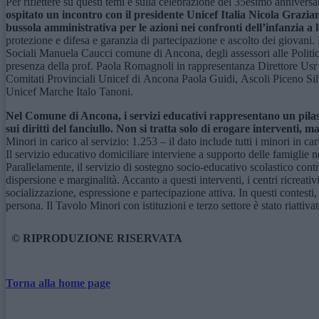
Per riflettere su questi temi e sulla celebrazione del 35esimo anniversa
ospitato un incontro con il
p
residente Unicef Italia Nicola Grazia
bussola amministrativa per le azioni nei confronti dell’infanzia a l
protezione e difesa e garanzia di partecipazione e ascolto dei giovani
Sociali Manuela Caucci comune di Ancona, degli assessori alle Politic
presenza della prof. Paola Romagnoli in rappresentanza Direttore Usr 
Comitati Provinciali Unicef di Ancona Paola Guidi, Ascoli Piceno S
Unicef Marche Italo Tanoni.
Nel Comune di Ancona, i servizi educativi rappresentano un pilast
sui diritti del f
a
nciullo. Non si tratta solo di erogare interventi, m
Minori in carico al servizio: 1.253 – il dato include tutti i minori in c
Il servizio educativo domiciliare interviene a supporto delle famiglie
Parallelamente, il servizio di sostegno socio-educativo scolastico contr
dispersione e marginalità. Accanto a questi interventi, i centri ricreat
socializzazione, espressione e partecipazione attiva. In questi contesti,
persona. Il Tavolo Minori con istituzioni e terzo settore è stato riattivat
© RIPRODUZIONE RISERVATA
Torna alla home page