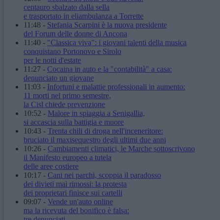
centauro sbalzato dalla sella
e trasportato in eliambulanza a Torrette
11:48
-
Stefania Scarpini è la nuova presidente
del Forum delle donne di Ancona
11:40
-
"Classica viva": i giovani talenti della musica
conquistano Portonovo e Sirolo
per le notti d'estate
11:27
-
Cocaina in auto e la "contabilità" a casa:
denunciato un giovane
11:03
-
Infortuni e malattie professionali in aumento:
11 morti nel primo semestre,
la Cisl chiede prevenzione
10:52
-
Malore in spiaggia a Senigallia,
si accascia sulla battigia e muore
10:43
-
Trenta chili di droga nell'inceneritore:
bruciato il maxisequestro degli ultimi due anni
10:26
-
Cambiamenti climatici, le Marche sottoscrivono
il Manifesto europeo a tutela
delle aree costiere
10:17
-
Cani nei parchi, scoppia il paradosso
dei divieti mai rimossi: la protesta
dei proprietari finisce sui cartelli
09:07
-
Vende un'auto online
ma la ricevuta del bonifico è falsa:
tre denunciati