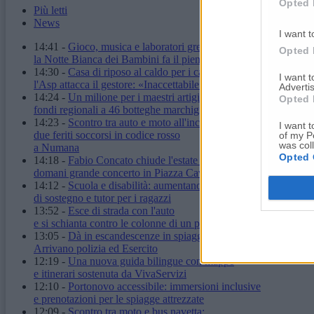
Opted 
Più letti
News
I want t
14:41
-
Gioco, musica e laboratori green:
Opted 
la Notte Bianca dei Bambini fa il pieno
14:30
-
Casa di riposo al caldo per i cali di tensione:
I want 
l'Asp attacca il gestore: «Inaccettabile»
Advertis
14:24
-
Un milione per i maestri artigiani:
Opted 
fondi regionali a 46 botteghe marchigiane
14:23
-
Scontro tra auto e moto all'incrocio:
I want t
due feriti soccorsi in codice rosso
of my P
was col
a Numana
Opted 
14:18
-
Fabio Concato chiude l'estate di Ancona:
domani grande concerto in Piazza Cavour
14:12
-
Scuola e disabilità: aumentano ore
di sostegno e tutor per i ragazzi
13:52
-
Esce di strada con l'auto
e si schianta contro le colonne di un palazzo
13:05
-
Dà in escandescenze in spiaggia al Passetto.
Arrivano polizia ed Esercito
12:19
-
Una nuova guida bilingue con mappe
e itinerari sostenuta da VivaServizi
12:10
-
Portonovo accessibile: immersioni inclusive
e prenotazioni per le spiagge attrezzate
12:09
-
Scontro tra moto e bus navetta: