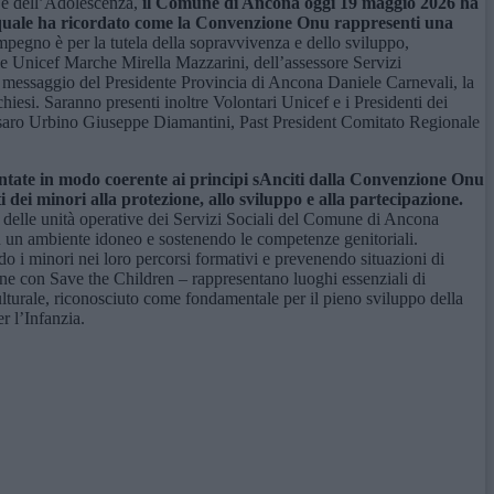
ia e dell’Adolescenza,
il Comune di Ancona oggi 19 maggio 2026 ha
l quale ha ricordato come la Convenzione Onu rappresenti una
’impegno è per la tutela della sopravvivenza e dello sviluppo,
ale Unicef Marche Mirella Mazzarini, dell’assessore Servizi
l messaggio del Presidente Provincia di Ancona Daniele Carnevali, la
esi. Saranno presenti inoltre Volontari Unicef e i Presidenti dei
esaro Urbino Giuseppe Diamantini, Past President Comitato Regionale
ientate in modo coerente ai principi sAnciti dalla Convenzione Onu
i dei minori alla protezione, allo sviluppo e alla partecipazione.
vizi delle unità operative dei Servizi Sociali del Comune di Ancona
 in un ambiente idoneo e sostenendo le competenze genitoriali.
ndo i minori nei loro percorsi formativi e prevenendo situazioni di
zione con Save the Children – rappresentano luoghi essenziali di
 culturale, riconosciuto come fondamentale per il pieno sviluppo della
er l’Infanzia.