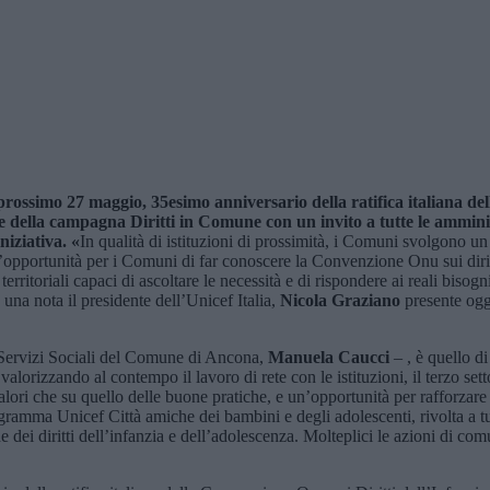
 prossimo 27 maggio, 35
esimo
anniversario della ratifica italiana de
ne della campagna Diritti in Comune con un invito a tutte le ammin
iniziativa.
«
In qualità di istituzioni di prossimità, i Comuni svolgono un
 un’opportunità per i Comuni di far conoscere la Convenzione Onu sui diri
territoriali capaci di ascoltare le necessità e di rispondere ai reali biso
a nota il presidente dell’Unicef Italia,
Nicola Graziano
presente ogg
 Servizi Sociali del Comune di Ancona,
Manuela Caucci
– , è quello di
, valorizzando al contempo il lavoro di rete con le istituzioni, il terzo se
lori che su quello delle buone pratiche, e un’opportunità per rafforzare ul
amma Unicef Città amiche dei bambini e degli adolescenti, rivolta a tutti
e dei diritti dell’infanzia e dell’adolescenza. Molteplici le azioni di c