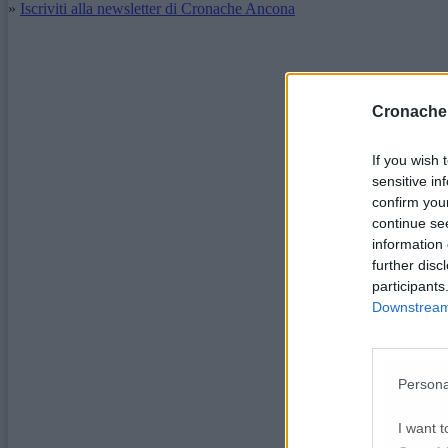
»
Iscriviti alla newsletter di Cronache Ancona
Cronache
If you wish 
sensitive in
confirm you
continue se
information 
further disc
participants
Downstream 
Persona
I want t