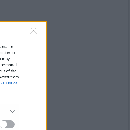
sonal or
ection to
ou may
 personal
out of the
 downstream
B’s List of