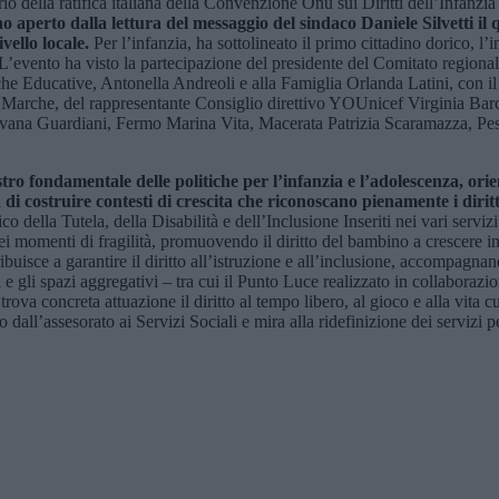
rio della ratifica italiana della Convenzione Onu sui Diritti dell’Infanz
no aperto dalla lettura del messaggio del
s
indaco Daniele Silvetti i
ivello locale.
Per l’infanzia, ha sottolineato il primo cittadino dorico, l
. L’evento ha visto la partecipazione del presidente del Comitato region
he Educative, Antonella Andreoli e alla Famiglia Orlanda Latini, con i
Marche, del rappresentante Consiglio direttivo YOUnicef Virginia Barchi
ilvana Guardiani, Fermo Marina Vita, Macerata Patrizia Scaramazza, P
ro fondamentale delle politiche per l’infanzia e l’adolescenza, or
a di costruire contesti di crescita che riconoscano pienamente i diritt
arico della Tutela, della Disabilità e dell’Inclusione Inseriti nei vari ser
 nei momenti di fragilità, promuovendo il diritto del bambino a crescere
ibuisce a garantire il diritto all’istruzione e all’inclusione, accompagna
ivi e gli spazi aggregativi – tra cui il Punto Luce realizzato in collabora
 trova concreta attuazione il diritto al tempo libero, al gioco e alla vita
o dall’assesorato ai Servizi Sociali e mira alla ridefinizione dei servizi p