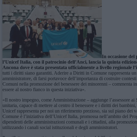
In occasione del
l’Unicef Italia, con il patrocinio dell’Anci, l
a
ncia la quinta edizio
Ancona dove è stata presentata ufficialmente a livello regionale l’
tutti i diritti siano garantiti. Aderire a Diritti in Comune rappresenta
amministratore, di farsi portavoce dell’importanza di costruire contesti 
Comuni nella promozione del benessere dei minorenni – commenta in un
essere al nostro fianco in questa iniziativa».
«Il nostro impegno, come Amministrazione – aggiunge l’assessore ai
unitaria, capace di mettere al centro il benessere e i diritti dei bambini
Unicef rappresenta per noi un riferimento prezioso, sia sul piano dei va
Comune è l’iniziativa dell’Unicef Italia, promossa nell’ambito del Progr
dipendenti delle amministrazioni comunali e i cittadini, alla promozion
utilizzando i canali social istituzionali e degli amministratori.