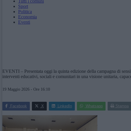
Tutti i comuni
Sport
Politica
Economia
Eventi
EVENTI – Presentata oggi la quinta edizione della campagna di sensibi
interventi educativi, sociali e comunitari in una visione unitaria, capace
19 Maggio 2026 - Ore 16:10
Facebook
X
LinkedIn
Whatsapp
Stampa