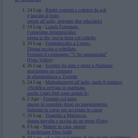
24 Lug
-
Bimbi costretti a colpirsi da soli
e lasciati al buio:
orrore all’asilo, arrestate due educatrici
10 Lug
-
Luigia Fortunato,
l’ennesimo femminicidio:
prima la lite, poi la furia col coltello
10 Lug
-
Femminicidio a Loreto.
Donna uccisa a coltellate.
Fermato il compagno: “L’ho ammazzata”
(Foto-Video)
26 Lug
-
Scontro tra auto e moto a Numana:
gravissimo un centauro
in eliambulanza a Torrette
24 Lug
-
Maltrattamenti all’asilo, parla il sindaco:
«Notifica arrivata in mattinata,
anche i miei figli sono andati lì»
2 Ago
-
Fermato col taser,
muore in ospedale dopo un inseguimento.
Indagini in corso per accertare le cause
16 Lug
-
Tragedia a Marzocca,
donna travolta e uccisa da un treno
(Foto)
9 Lug
-
Malore in casa, muore
il professore Pino Attili
10 Lug
-
«Le urla e il pianto di mia madre al telefono: