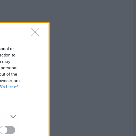
sonal or
ection to
ou may
 personal
out of the
 downstream
B’s List of