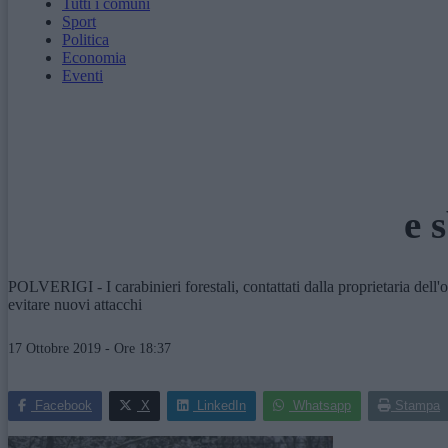
Tutti i comuni
Sport
Politica
Economia
Eventi
e 
POLVERIGI - I carabinieri forestali, contattati dalla proprietaria dell
evitare nuovi attacchi
17 Ottobre 2019 - Ore 18:37
Facebook
X
LinkedIn
Whatsapp
Stampa