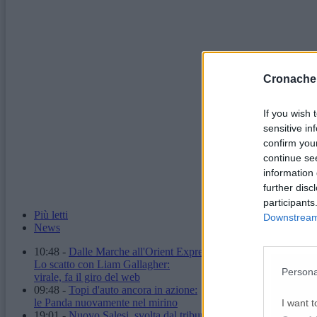
Cronache
If you wish 
sensitive in
confirm you
continue se
information 
further disc
participants
Più letti
Downstream 
News
10:48
-
Dalle Marche all'Orient Express.
Lo scatto con Liam Gallagher:
Persona
virale, fa il giro del web
09:48
-
Topi d'auto ancora in azione:
le Panda nuovamente nel mirino
I want t
19:01
-
Nuovo Salesi, svolta dal tribunale: