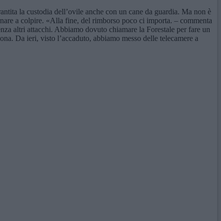
arantita la custodia dell’ovile anche con un cane da guardia. Ma non è
tornare a colpire. «Alla fine, del rimborso poco ci importa. – commenta
 senza altri attacchi. Abbiamo dovuto chiamare la Forestale per fare un
zona. Da ieri, visto l’accaduto, abbiamo messo delle telecamere a