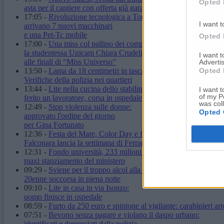
Opted 
asta per il cantiere con offerta già garantita
17:05
-
Rivoluzione tecnologica a Torrette:
I want t
arrivano 7 nuovi macchinari
e una Pet-Tc mobile
Opted 
17:00
-
Una miss col pallino dei computer:
la studentessa Unicam Chiara Crudeli
I want 
alle finali di “Miss Universo”
Advertis
Opted 
13:50
-
Lama da 18 centimetri in tasca: denunciato.
Verifiche della polizia nei quartieri
13:44
-
Lite nella cucina dello stabilimento:
I want t
of my P
ferito un lavoratore, corsa in ospedale
was col
12:49
-
Stop violenza sulle donne:
Opted 
approvato l'ordine del giorno
per Gina Fortunato
12:36
-
Festa del Mare, Color Day e fuochi d'artificio:
Falconara lancia la settimana di Ferragosto
12:31
-
Fondo università, 233 milioni alle Marche:
maxi stanziamento del ministero
09:29
-
Sviene per il troppo alcol alla stazione:
20enne soccorsa in piena notte
09:10
-
Lite in casa in via Isonzo:
uomo finisce in ospedale
08:59
-
Furto da 250 euro e spintone al vigilante: carabinieri arr
07:51
-
Bevono senza pagare e violano il daspo urbano:
identificati e denunciati dalla polizia