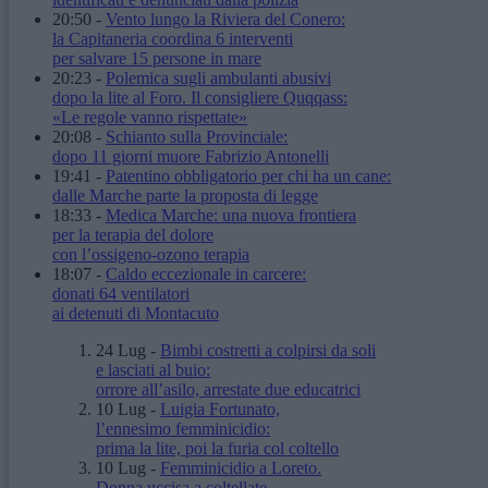
20:50
-
Vento lungo la Riviera del Conero:
la Capitaneria coordina 6 interventi
per salvare 15 persone in mare
20:23
-
Polemica sugli ambulanti abusivi
dopo la lite al Foro. Il consigliere Quqqass:
«Le regole vanno rispettate»
20:08
-
Schianto sulla Provinciale:
dopo 11 giorni muore Fabrizio Antonelli
19:41
-
Patentino obbligatorio per chi ha un cane:
dalle Marche parte la proposta di legge
18:33
-
Medica Marche: una nuova frontiera
per la terapia del dolore
con l’ossigeno-ozono terapia
18:07
-
Caldo eccezionale in carcere:
donati 64 ventilatori
ai detenuti di Montacuto
24 Lug
-
Bimbi costretti a colpirsi da soli
e lasciati al buio:
orrore all’asilo, arrestate due educatrici
10 Lug
-
Luigia Fortunato,
l’ennesimo femminicidio:
prima la lite, poi la furia col coltello
10 Lug
-
Femminicidio a Loreto.
Donna uccisa a coltellate.