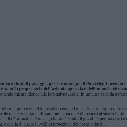
nco di lupi di passaggio per le campagne di Polverigi. I predatori h
 è stata
la proprietaria dell’azienda agricola e de
ll’animale, ritrova
ttando misure idonee alla loro salvaguardia. In un’altra azienda agraria d
o dubbi sulla presenza del lupo sulla scena del misfatto. Un gruppo di 5-6 
le o da compagnia, di stare molto attenti e di metterli al sicuro il più p
eli alla Forestale di Ancona, che sta facendo il possibile per tracciarli
ne è quella di alzare i livelli di protezione dei nostri animali».