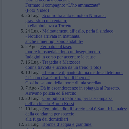
Fermato il compagno: “L’ho ammazzata”
(Foto-Video)
26 Lug
-
Scontro tra auto e moto a Numana:
gravissimo un centauro
in eliambulanza a Torrette
24 Lug
-
Maltrattamenti all’asilo, parla il sindaco:
«Notifica arrivata in mattinata,
anche i miei figli sono andati lì»
2 Ago
-
Fermato col taser,
muore in ospedale dopo un inseguimento.
Indagini in corso per accertare le cause
16 Lug
-
Tragedia a Marzocca,
donna travolta e uccisa da un treno
(Foto)
10 Lug
-
«Le urla e il pianto di mia madre al telefono:
“L’ha uccisa. Corri. Prendi l’aereo”
Così ho saputo della morte di mia sorella»
7 Ago
-
Dà in escandescenze in spiaggia al Passetto.
Arrivano polizia ed Esercito
20 Lug
-
Cordoglio a Fabriano per la scomparsa
dell’architetto Bruno Rossi
10 Lug
-
Femminicidio di Loreto, chi è Sami Khemaies:
dalla condanna per spaccio
alla fuga dai domiciliari
21 Lug
-
Bomba d’acqua e grandine: