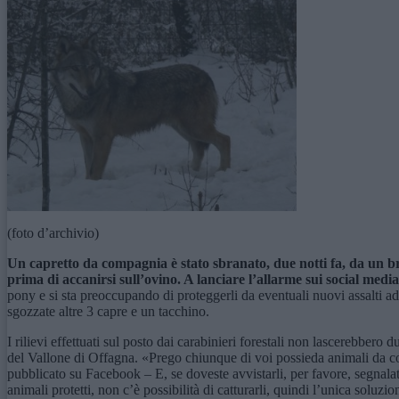
(foto d’archivio)
Un capretto da compagnia è stato sbranato, due notti fa, da un bra
prima di accanirsi sull’ovino.
A
l
anciare l’allarme
sui social media
pony e si sta preoccupando di proteggerli da eventuali nuovi assalti ado
sgozzate altre 3 capre e un tacchino.
I rilievi effettuati sul posto dai carabinieri forestali non lascerebber
del Vallone di Offagna. «Prego chiunque di voi possieda animali da corti
pubblicato su Facebook – E, se doveste avvistarli, per favore, segnalat
animali protetti, non c’è possibilità di catturarli, quindi l’unica soluzio