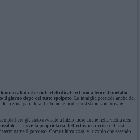
anno saltato il recinto elettrificato ed uno a fence di metallo
to il giorno dopo del tutto spolpato.
La famiglia possiede anche dei
ella zona pare, infatti, che nei giorni scorsi siano state trovate
esemplari era già stato avvisato a inizio mese anche nella vicina area
ossibile. – scrive
la proprietaria dell’erbivoro ucciso
nel post
 e determinarne il percorso. Come ultima cosa, vi ricordo che essendo