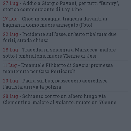
27 Lug
-
Addio a Giorgio Pavani,
per tutti “Bunny”,
storico commerciante di Lay Line
17 Lug
-
Choc in spiaggia,
tragedia davanti ai
bagnanti:
uomo muore annegato
(Foto)
22 Lug
-
Incidente sull’asse, un’auto ribaltata:
due
feriti, strada chiusa
28 Lug
-
Tragedia in spiaggia a Marzocca:
malore
sotto l’ombrellone,
muore 71enne di Jesi
11 Lug
-
Emanuele Filiberto di Savoia:
promessa
mantenuta
per Casa Perticaroli
20 Lug
-
Paura sul bus, passeggero
aggredisce
l’autista: arriva la polizia
28 Lug
-
Schianto contro un albero
lungo via
Clementina:
malore al volante, muore un 70enne