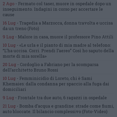
2 Ago
-
Fermato col taser,
muore in ospedale dopo un
inseguimento.
Indagini in corso per accertare le
cause
16 Lug
-
Tragedia a Marzocca,
donna travolta e uccisa
da un treno
(Foto)
9 Lug
-
Malore in casa, muore
il professore Pino Attili
10 Lug
-
«Le urla e il pianto di mia madre al telefono:
“L’ha uccisa. Corri. Prendi l’aereo”
Così ho saputo della
morte di mia sorella»
20 Lug
-
Cordoglio a Fabriano per la scomparsa
dell’architetto Bruno Rossi
10 Lug
-
Femminicidio di Loreto, chi è Sami
Khemaies:
dalla condanna per spaccio
alla fuga dai
domiciliari
9 Lug
-
Frontale tra due auto,
6 ragazzi in ospedale
21 Lug
-
Bomba d’acqua e grandine:
strade come fiumi,
auto bloccate.
Il bilancio complessivo
(Foto-Video)