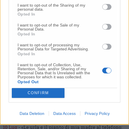
I want to opt-out of the Sharing of my
10 Lug
-
Luigia Fortunato,
l’ennesimo femminicidio:
personal data.
prima la lite, poi la furia col coltello
Opted In
10 Lug
-
Femminicidio a Loreto.
Donna uccisa a
I want to opt-out of the Sale of my
coltellate.
Fermato il compagno: “L’ho ammazzata”
Personal Data.
Opted In
(Foto-Video)
26 Lug
-
Scontro tra auto e moto a Numana:
I want to opt-out of processing my
Personal Data for Targeted Advertising.
gravissimo un centauro
in eliambulanza a Torrette
Opted In
24 Lug
-
Maltrattamenti all’asilo, parla il sindaco:
I want to opt-out of Collection, Use,
«Notifica arrivata in mattinata,
anche i miei figli
Retention, Sale, and/or Sharing of my
sono andati lì»
Personal Data that Is Unrelated with the
Purposes for which it was collected.
2 Ago
-
Fermato col taser,
muore in ospedale dopo un
Opted Out
inseguimento.
Indagini in corso per accertare le
cause
CONFIRM
16 Lug
-
Tragedia a Marzocca,
donna travolta e uccisa
da un treno
(Foto)
Data Deletion
Data Access
Privacy Policy
9 Lug
-
Malore in casa, muore
il professore Pino Attili
10 Lug
-
«Le urla e il pianto di mia madre al telefono: