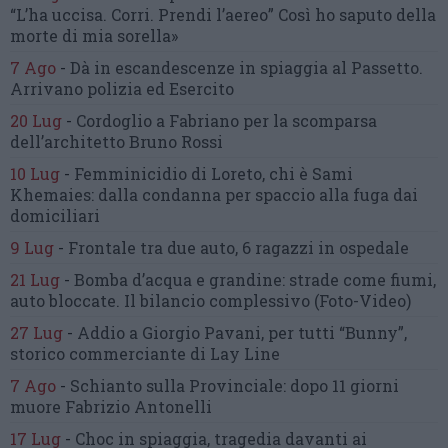
“L’ha uccisa. Corri. Prendi l’aereo”
Così ho saputo della
morte di mia sorella»
7 Ago
-
Dà in escandescenze in spiaggia al Passetto.
Arrivano polizia ed Esercito
20 Lug
-
Cordoglio a Fabriano per la scomparsa
dell’architetto Bruno Rossi
10 Lug
-
Femminicidio di Loreto, chi è Sami
Khemaies:
dalla condanna per spaccio
alla fuga dai
domiciliari
9 Lug
-
Frontale tra due auto,
6 ragazzi in ospedale
21 Lug
-
Bomba d’acqua e grandine:
strade come fiumi,
auto bloccate.
Il bilancio complessivo
(Foto-Video)
27 Lug
-
Addio a Giorgio Pavani,
per tutti “Bunny”,
storico commerciante di Lay Line
7 Ago
-
Schianto sulla Provinciale:
dopo 11 giorni
muore Fabrizio Antonelli
17 Lug
-
Choc in spiaggia,
tragedia davanti ai