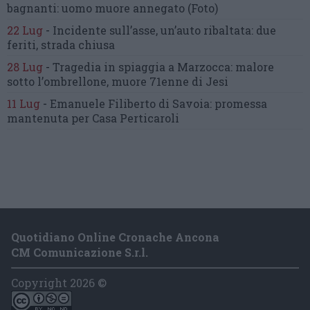
bagnanti:
uomo muore annegato
(Foto)
22 Lug
-
Incidente sull’asse, un’auto ribaltata:
due
feriti, strada chiusa
28 Lug
-
Tragedia in spiaggia a Marzocca:
malore
sotto l’ombrellone,
muore 71enne di Jesi
11 Lug
-
Emanuele Filiberto di Savoia:
promessa
mantenuta
per Casa Perticaroli
Quotidiano Online Cronache Ancona
CM Comunicazione S.r.l.
Copyright 2026 ©