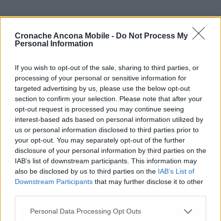
Cronache Ancona Mobile -
Do Not Process My
Personal Information
If you wish to opt-out of the sale, sharing to third parties, or
Commenti
processing of your personal or sensitive information for
targeted advertising by us, please use the below opt-out
section to confirm your selection. Please note that after your
Nessun commento presente
opt-out request is processed you may continue seeing
interest-based ads based on personal information utilized by
Commenta
us or personal information disclosed to third parties prior to
your opt-out. You may separately opt-out of the further
disclosure of your personal information by third parties on the
IAB’s list of downstream participants. This information may
Commenta l'articolo
also be disclosed by us to third parties on the
IAB’s List of
Downstream Participants
that may further disclose it to other
Gli articoli più letti
third parties.
24 Lug
-
Bimbi costretti a colpirsi da soli
e lasciati al
Personal Data Processing Opt Outs
buio:
orrore all’asilo, arrestate due educatrici