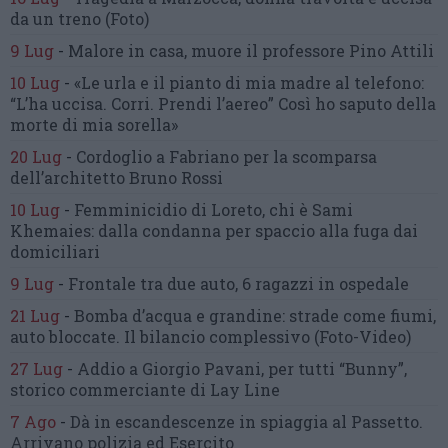
da un treno
(Foto)
9 Lug
-
Malore in casa, muore
il professore Pino Attili
10 Lug
-
«Le urla e il pianto di mia madre al telefono:
“L’ha uccisa. Corri. Prendi l’aereo”
Così ho saputo della
morte di mia sorella»
20 Lug
-
Cordoglio a Fabriano per la scomparsa
dell’architetto Bruno Rossi
10 Lug
-
Femminicidio di Loreto, chi è Sami
Khemaies:
dalla condanna per spaccio
alla fuga dai
domiciliari
9 Lug
-
Frontale tra due auto,
6 ragazzi in ospedale
21 Lug
-
Bomba d’acqua e grandine:
strade come fiumi,
auto bloccate.
Il bilancio complessivo
(Foto-Video)
27 Lug
-
Addio a Giorgio Pavani,
per tutti “Bunny”,
storico commerciante di Lay Line
7 Ago
-
Dà in escandescenze in spiaggia al Passetto.
Arrivano polizia ed Esercito