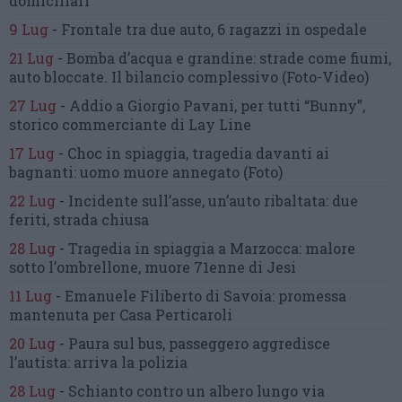
domiciliari
9 Lug
-
Frontale tra due auto,
6 ragazzi in ospedale
21 Lug
-
Bomba d’acqua e grandine:
strade come fiumi,
auto bloccate.
Il bilancio complessivo
(Foto-Video)
27 Lug
-
Addio a Giorgio Pavani,
per tutti “Bunny”,
storico commerciante di Lay Line
17 Lug
-
Choc in spiaggia,
tragedia davanti ai
bagnanti:
uomo muore annegato
(Foto)
22 Lug
-
Incidente sull’asse, un’auto ribaltata:
due
feriti, strada chiusa
28 Lug
-
Tragedia in spiaggia a Marzocca:
malore
sotto l’ombrellone,
muore 71enne di Jesi
11 Lug
-
Emanuele Filiberto di Savoia:
promessa
mantenuta
per Casa Perticaroli
20 Lug
-
Paura sul bus, passeggero
aggredisce
l’autista: arriva la polizia
28 Lug
-
Schianto contro un albero
lungo via