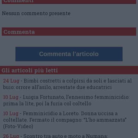
Nessun commento presente
Commenta
Commenta l'articolo
Gli articoli più letti
24 Lug
-
Bimbi costretti a colpirsi da soli
e lasciati al
buio:
orrore all’asilo, arrestate due educatrici
10 Lug
-
Luigia Fortunato,
l’ennesimo femminicidio:
prima la lite, poi la furia col coltello
10 Lug
-
Femminicidio a Loreto.
Donna uccisa a
coltellate.
Fermato il compagno: “L’ho ammazzata”
(Foto-Video)
26 Lug
-
Scontro tra auto e moto a Numana: