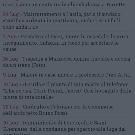
gravissimo un centauro
in eliambulanza a Torrette
24 Lug
-
Maltrattamenti all’asilo, parla il sindaco:
«Notifica arrivata in mattinata,
anche i miei figli
sono andati lì»
2 Ago
-
Fermato col taser,
muore in ospedale dopo un
inseguimento.
Indagini in corso per accertare le
cause
16 Lug
-
Tragedia a Marzocca,
donna travolta e uccisa
da un treno
(Foto)
9 Lug
-
Malore in casa, muore
il professore Pino Attili
10 Lug
-
«Le urla e il pianto di mia madre al telefono:
“L’ha uccisa. Corri. Prendi l’aereo”
Così ho saputo della
morte di mia sorella»
20 Lug
-
Cordoglio a Fabriano per la scomparsa
dell’architetto Bruno Rossi
10 Lug
-
Femminicidio di Loreto, chi è Sami
Khemaies:
dalla condanna per spaccio
alla fuga dai