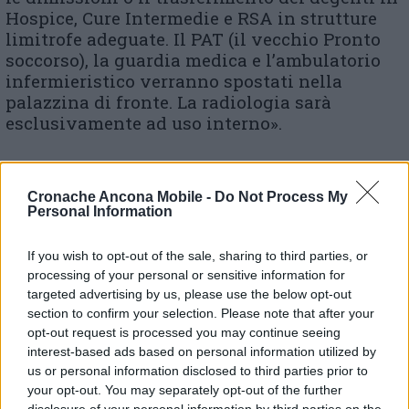
Hospice, Cure Intermedie e RSA in strutture
limitrofe adeguate. Il PAT (il vecchio Pronto
soccorso), la guardia medica e l’ambulatorio
infermieristico verranno spostati nella
palazzina di fronte. La radiologia sarà
esclusivamente ad uso interno».
«Come rappresentanti della comunità di
Chiaravalle – aggiungono i consiglieri di
Cronache Ancona Mobile -
Do Not Process My
Personal Information
maggioranza – non possiamo che essere
orgogliosi del fatto che l’ospedale della nostra
città sia così importante in questa fase di
If you wish to opt-out of the sale, sharing to third parties, or
processing of your personal or sensitive information for
emergenza e che possa contribuire alla
targeted advertising by us, please use the below opt-out
gestione dei tanti pazienti che necessitano di
section to confirm your selection. Please note that after your
cure appropriate. Ci auguriamo che una volta
opt-out request is processed you may continue seeing
superata l’emergenza (e speriamo davvero che
interest-based ads based on personal information utilized by
ci si arrivi molto presto), oltre al normale
us or personal information disclosed to third parties prior to
ripristino dei servizi esistenti fino ad oggi, si
your opt-out. You may separately opt-out of the further
possa pensare ad un utilizzo più ampio
disclosure of your personal information by third parties on the