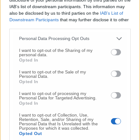
dell’ospedale di Chiaravalle, anche in base
IAB’s list of downstream participants. This information may
all’ampiezza del bacino di utenza della Bassa
also be disclosed by us to third parties on the
IAB’s List of
Vallesina e alla tipologia della popolazione
Downstream Participants
that may further disclose it to other
che vi abita. Quanto sta accadendo ha
third parties.
dimostrato, senza ombra di dubbio, che solo
Personal Data Processing Opt Outs
un sistema sanitario pubblico efficiente,
dotato di personale adeguato anche nei
I want to opt-out of the Sharing of my
personal data.
numeri e non solo nelle capacità, è in grado di
Opted In
rispondere all’emergenza, stare vicino ai
cittadini senza lasciare nessuno indietro.
I want to opt-out of the Sale of my
Personal Data.
Speriamo che, finalmente, venga interrotta la
Opted In
tendenza al risparmio che da troppi anni ha
provocato tagli generalizzati alla sanità
I want to opt-out of processing my
Personal Data for Targeted Advertising.
pubblica, penalizzando in modo particolare le
Opted In
strutture più piccole come quella di
Chiaravalle che, al contrario, potrebbero
I want to opt-out of Collection, Use,
Retention, Sale, and/or Sharing of my
svolgere funzioni di supporto molto preziose».
Personal Data that Is Unrelated with the
L ultime parole sono riservate ai medici e agli
Purposes for which it was collected.
Opted Out
infermieri «che combattono in prima file