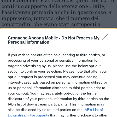
immediatamente attivato per garantire, con il
continuo supporto della Protezione Civile,
l’assistenza primaria anche in questo caso. Si
rappresenta, tuttavia, che il numero dei
concittadini che erano stati sottoposti a
quarantena preventiva perché entrati in
contatto con i soggetti risultati positivi nei
Cronache Ancona Mobile -
Do Not Process My
giorni scorsi sta gradualmente diminuendo,
Personal Information
non essendo sopraggiunti sviluppi negativi
delle relative condizioni cliniche».
If you wish to opt-out of the sale, sharing to third parties, or
processing of your personal or sensitive information for
targeted advertising by us, please use the below opt-out
(
ultimo aggiornamento alle ore 15.30
)
section to confirm your selection. Please note that after your
opt-out request is processed you may continue seeing
interest-based ads based on personal information utilized by
Coronavirus, un caso positivo a Fabriano: 60
us or personal information disclosed to third parties prior to
persone in quarantena
your opt-out. You may separately opt-out of the further
disclosure of your personal information by third parties on the
IAB’s list of downstream participants. This information may
Coronavirus, sale a due il numero dei contagiati a
also be disclosed by us to third parties on the
IAB’s List of
Sassoferrato
Downstream Participants
that may further disclose it to other