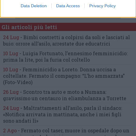
Data Deletion
Data Access
Privacy Policy
Commenta l'articolo
Gli articoli più letti
24 Lug
-
Bimbi costretti a colpirsi da soli
e lasciati al
buio:
orrore all’asilo, arrestate due educatrici
10 Lug
-
Luigia Fortunato,
l’ennesimo femminicidio:
prima la lite, poi la furia col coltello
10 Lug
-
Femminicidio a Loreto.
Donna uccisa a
coltellate.
Fermato il compagno: “L’ho ammazzata”
(Foto-Video)
26 Lug
-
Scontro tra auto e moto a Numana:
gravissimo un centauro
in eliambulanza a Torrette
24 Lug
-
Maltrattamenti all’asilo, parla il sindaco:
«Notifica arrivata in mattinata,
anche i miei figli
sono andati lì»
2 Ago
-
Fermato col taser,
muore in ospedale dopo un