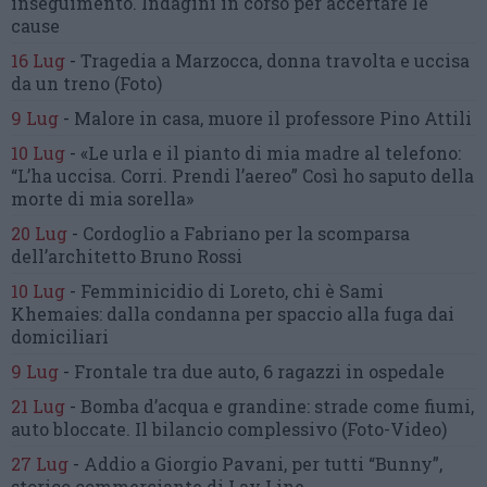
inseguimento.
Indagini in corso per accertare le
cause
16 Lug
-
Tragedia a Marzocca,
donna travolta e uccisa
da un treno
(Foto)
9 Lug
-
Malore in casa, muore
il professore Pino Attili
10 Lug
-
«Le urla e il pianto di mia madre al telefono:
“L’ha uccisa. Corri. Prendi l’aereo”
Così ho saputo della
morte di mia sorella»
20 Lug
-
Cordoglio a Fabriano per la scomparsa
dell’architetto Bruno Rossi
10 Lug
-
Femminicidio di Loreto, chi è Sami
Khemaies:
dalla condanna per spaccio
alla fuga dai
domiciliari
9 Lug
-
Frontale tra due auto,
6 ragazzi in ospedale
21 Lug
-
Bomba d’acqua e grandine:
strade come fiumi,
auto bloccate.
Il bilancio complessivo
(Foto-Video)
27 Lug
-
Addio a Giorgio Pavani,
per tutti “Bunny”,
storico commerciante di Lay Line