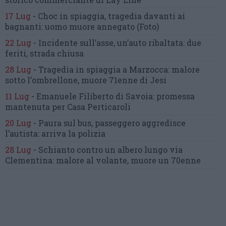
17 Lug
-
Choc in spiaggia,
tragedia davanti ai
bagnanti:
uomo muore annegato
(Foto)
22 Lug
-
Incidente sull’asse, un’auto ribaltata:
due
feriti, strada chiusa
28 Lug
-
Tragedia in spiaggia a Marzocca:
malore
sotto l’ombrellone,
muore 71enne di Jesi
11 Lug
-
Emanuele Filiberto di Savoia:
promessa
mantenuta
per Casa Perticaroli
20 Lug
-
Paura sul bus, passeggero
aggredisce
l’autista: arriva la polizia
28 Lug
-
Schianto contro un albero
lungo via
Clementina:
malore al volante, muore un 70enne