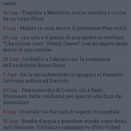
cause
16 Lug
-
Tragedia a Marzocca,
donna travolta e uccisa
da un treno
(Foto)
9 Lug
-
Malore in casa, muore
il professore Pino Attili
10 Lug
-
«Le urla e il pianto di mia madre al telefono:
“L’ha uccisa. Corri. Prendi l’aereo”
Così ho saputo della
morte di mia sorella»
20 Lug
-
Cordoglio a Fabriano per la scomparsa
dell’architetto Bruno Rossi
7 Ago
-
Dà in escandescenze in spiaggia al Passetto.
Arrivano polizia ed Esercito
10 Lug
-
Femminicidio di Loreto, chi è Sami
Khemaies:
dalla condanna per spaccio
alla fuga dai
domiciliari
9 Lug
-
Frontale tra due auto,
6 ragazzi in ospedale
21 Lug
-
Bomba d’acqua e grandine:
strade come fiumi,
auto bloccate.
Il bilancio complessivo
(Foto-Video)