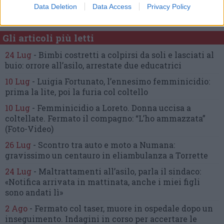
Data Deletion
Data Access
Privacy Policy
Commenta l'articolo
Gli articoli più letti
24 Lug
-
Bimbi costretti a colpirsi da soli
e lasciati al
buio:
orrore all’asilo, arrestate due educatrici
10 Lug
-
Luigia Fortunato,
l’ennesimo femminicidio:
prima la lite, poi la furia col coltello
10 Lug
-
Femminicidio a Loreto.
Donna uccisa a
coltellate.
Fermato il compagno: “L’ho ammazzata”
(Foto-Video)
26 Lug
-
Scontro tra auto e moto a Numana:
gravissimo un centauro
in eliambulanza a Torrette
24 Lug
-
Maltrattamenti all’asilo, parla il sindaco:
«Notifica arrivata in mattinata,
anche i miei figli
sono andati lì»
2 Ago
-
Fermato col taser,
muore in ospedale dopo un
inseguimento.
Indagini in corso per accertare le