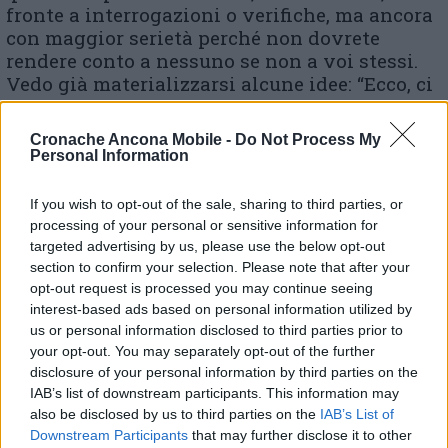
fronte a interrogazioni o verifiche, ma ancora
con maggior serietà perché non dovrete
rendere conto a nessuno se non a voi stessi.
Vedo già materializzarsi alcune idee: “Ecco, ci
mancava la Preside con i suoi discorsi…” Vi
invito come sempre, a riflettere e a pensare.
Cronache Ancona Mobile -
Do Not Process My
Sono certa che tutti sappiate con quanto
Personal Information
affetto e con quanta stima mi rivolgo sempre
a voi perché credo nella vostra serietà, perché
If you wish to opt-out of the sale, sharing to third parties, or
ho a cuore il vostro futuro e sono certa che
processing of your personal or sensitive information for
saprete dare il meglio di voi anche in questo
targeted advertising by us, please use the below opt-out
momento. Mi rivolgo a tutti, non solo ai più
section to confirm your selection. Please note that after your
grandi che alla fine di questo anno scolastico
opt-out request is processed you may continue seeing
interest-based ads based on personal information utilized by
dovranno affrontare la prova d’esame. Questa
us or personal information disclosed to third parties prior to
circostanza può rappresentare un’opportunità
your opt-out. You may separately opt-out of the further
per crescere, per maturare, per sviluppare quel
disclosure of your personal information by third parties on the
senso di responsabilità indispensabili per
IAB’s list of downstream participants. This information may
ogni esperienza della vita. Non lasciatevela
also be disclosed by us to third parties on the
IAB’s List of
sfuggire!»
Downstream Participants
that may further disclose it to other