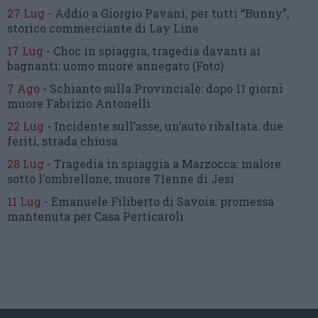
27 Lug
-
Addio a Giorgio Pavani,
per tutti “Bunny”,
storico commerciante di Lay Line
17 Lug
-
Choc in spiaggia,
tragedia davanti ai
bagnanti:
uomo muore annegato
(Foto)
7 Ago
-
Schianto sulla Provinciale:
dopo 11 giorni
muore Fabrizio Antonelli
22 Lug
-
Incidente sull’asse, un’auto ribaltata:
due
feriti, strada chiusa
28 Lug
-
Tragedia in spiaggia a Marzocca:
malore
sotto l’ombrellone,
muore 71enne di Jesi
11 Lug
-
Emanuele Filiberto di Savoia:
promessa
mantenuta
per Casa Perticaroli