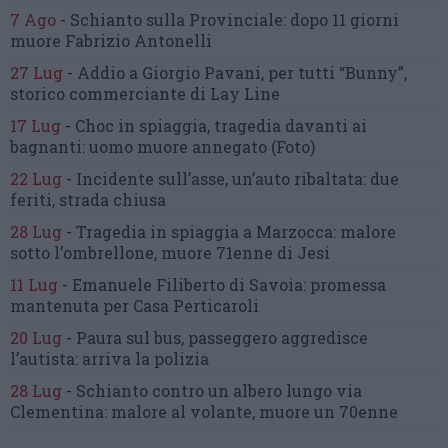
7 Ago
-
Schianto sulla Provinciale:
dopo 11 giorni
muore Fabrizio Antonelli
27 Lug
-
Addio a Giorgio Pavani,
per tutti “Bunny”,
storico commerciante di Lay Line
17 Lug
-
Choc in spiaggia,
tragedia davanti ai
bagnanti:
uomo muore annegato
(Foto)
22 Lug
-
Incidente sull’asse, un’auto ribaltata:
due
feriti, strada chiusa
28 Lug
-
Tragedia in spiaggia a Marzocca:
malore
sotto l’ombrellone,
muore 71enne di Jesi
11 Lug
-
Emanuele Filiberto di Savoia:
promessa
mantenuta
per Casa Perticaroli
20 Lug
-
Paura sul bus, passeggero
aggredisce
l’autista: arriva la polizia
28 Lug
-
Schianto contro un albero
lungo via
Clementina:
malore al volante, muore un 70enne