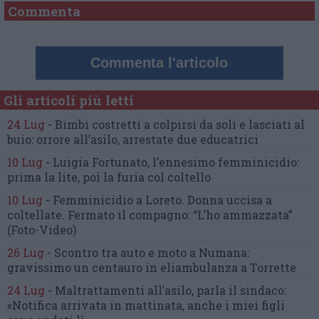
Commenta
Commenta l'articolo
Gli articoli più letti
24 Lug
-
Bimbi costretti a colpirsi da soli
e lasciati al
buio:
orrore all’asilo, arrestate due educatrici
10 Lug
-
Luigia Fortunato,
l’ennesimo femminicidio:
prima la lite, poi la furia col coltello
10 Lug
-
Femminicidio a Loreto.
Donna uccisa a
coltellate.
Fermato il compagno: “L’ho ammazzata”
(Foto-Video)
26 Lug
-
Scontro tra auto e moto a Numana:
gravissimo un centauro
in eliambulanza a Torrette
24 Lug
-
Maltrattamenti all’asilo, parla il sindaco:
«Notifica arrivata in mattinata,
anche i miei figli