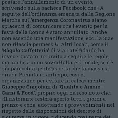
postare l’annullamento di un evento,
scrivendo sulla bacheca Facebook che «A
seguito dell’ordinanza emanata dalla Regione
Marche sull’emergenza Coronavirus siamo
spiacenti di comunicare che l’evento per la
festa della Donna è stato annullato! Anche
non essendo una manifestazione, ecc.. la Siae
non rilascia permessi!». Altri locali, come il
‘Bàgolo Caffetteria’
di via Catelfidardo ha
invece postato un invito a seguire le regole,
ma anche a «non sovraffollare il locale, se c’è
già parecchia gente aspetta che la massa si
diradi. Prenota in anticipo, così ci
organizziamo per evitare la calca» mentre
Giuseppe Cingolani di ‘Qualità e Amore –
Carni & Food’
, proprio oggi ha reso noto che:
«Il ristorante resterà aperto tutti i giorni a
pranzo e cena, adottando i provvedimenti nel
rispetto delle disposizioni del decreto di
sicurezza in vigore, riducendo così parte dei