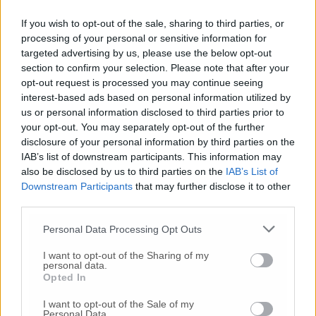
If you wish to opt-out of the sale, sharing to third parties, or
processing of your personal or sensitive information for
targeted advertising by us, please use the below opt-out
section to confirm your selection. Please note that after your
opt-out request is processed you may continue seeing
interest-based ads based on personal information utilized by
us or personal information disclosed to third parties prior to
your opt-out. You may separately opt-out of the further
Elis Marchetti
disclosure of your personal information by third parties on the
IAB’s list of downstream participants. This information may
«I clienti abituali, quando entrano si sentono
also be disclosed by us to third parties on the
IAB’s List of
a casa – afferma
Elis Marchetti de ‘L’osteria
Downstream Participants
that may further disclose it to other
della Piazza’
in piazza Ugo Bassi -. Non hanno
third parties.
questa paura di non stringerti la mano o di
non salutarti affettuosamente perché ti
Personal Data Processing Opt Outs
vedono come una persona di famiglia. Noi,
come azienda, siamo comunque ancora più
I want to opt-out of the Sharing of my
personal data.
scrupolosi del solito circa la pulizia e così è
Opted In
anche il cliente. Tutto ciò, a dir la verità,
avviene soprattutto pur di avere questo
I want to opt-out of the Sale of my
Personal Data.