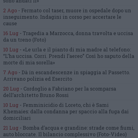
sono andati lì»
2 Ago
-
Fermato col taser,
muore in ospedale dopo un
inseguimento.
Indagini in corso per accertare le
cause
16 Lug
-
Tragedia a Marzocca,
donna travolta e uccisa
da un treno
(Foto)
10 Lug
-
«Le urla e il pianto di mia madre al telefono:
“L’ha uccisa. Corri. Prendi l’aereo”
Così ho saputo della
morte di mia sorella»
7 Ago
-
Dà in escandescenze in spiaggia al Passetto.
Arrivano polizia ed Esercito
20 Lug
-
Cordoglio a Fabriano per la scomparsa
dell’architetto Bruno Rossi
10 Lug
-
Femminicidio di Loreto, chi è Sami
Khemaies:
dalla condanna per spaccio
alla fuga dai
domiciliari
21 Lug
-
Bomba d’acqua e grandine:
strade come fiumi,
auto bloccate.
Il bilancio complessivo
(Foto-Video)