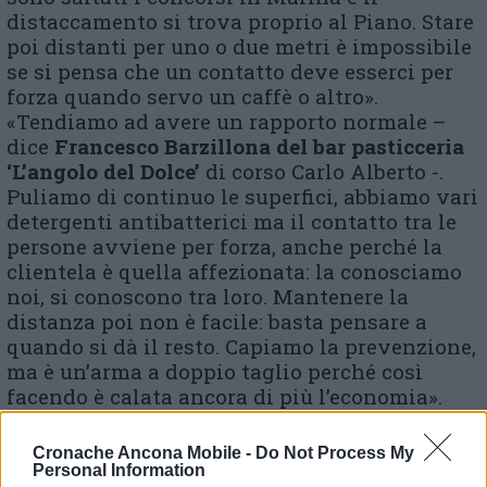
distaccamento si trova proprio al Piano. Stare
poi distanti per uno o due metri è impossibile
se si pensa che un contatto deve esserci per
forza quando servo un caffè o altro».
«Tendiamo ad avere un rapporto normale –
dice
Francesco Barzillona del bar pasticceria
‘L’angolo del Dolce’
di corso Carlo Alberto -.
Puliamo di continuo le superfici, abbiamo vari
detergenti antibatterici ma il contatto tra le
persone avviene per forza, anche perché la
clientela è quella affezionata: la conosciamo
noi, si conoscono tra loro. Mantenere la
distanza poi non è facile: basta pensare a
quando si dà il resto. Capiamo la prevenzione,
ma è un’arma a doppio taglio perché così
facendo è calata ancora di più l’economia».
Cronache Ancona Mobile -
Do Not Process My
Personal Information