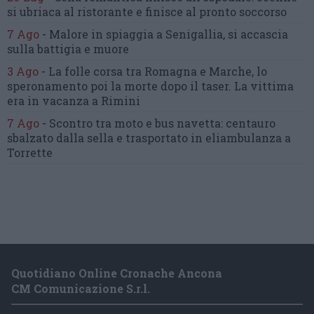
si ubriaca al ristorante
e finisce al pronto soccorso
7 Ago
-
Malore in spiaggia a Senigallia,
si accascia
sulla battigia e muore
3 Ago
-
La folle corsa tra Romagna e Marche,
lo
speronamento poi la morte dopo il taser.
La vittima
era in vacanza a Rimini
7 Ago
-
Scontro tra moto e bus navetta:
centauro
sbalzato dalla sella
e trasportato in eliambulanza a
Torrette
Quotidiano Online Cronache Ancona
CM Comunicazione S.r.l.