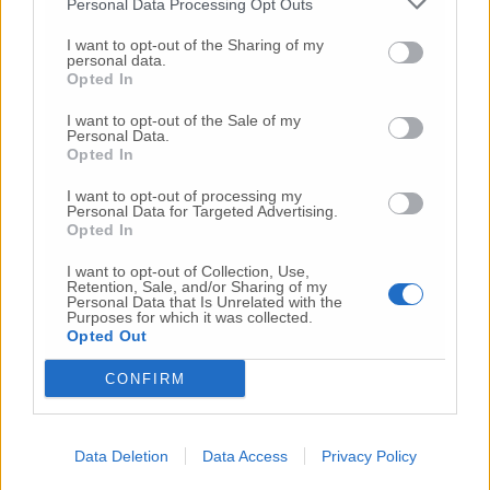
24 Lug
-
Bimbi costretti a colpirsi da soli
e lasciati al
Personal Data Processing Opt Outs
buio:
orrore all’asilo, arrestate due educatrici
I want to opt-out of the Sharing of my
26 Lug
-
Scontro tra auto e moto a Numana:
personal data.
Opted In
gravissimo un centauro
in eliambulanza a Torrette
24 Lug
-
Maltrattamenti all’asilo, parla il sindaco:
I want to opt-out of the Sale of my
Personal Data.
«Notifica arrivata in mattinata,
anche i miei figli
Opted In
sono andati lì»
I want to opt-out of processing my
2 Ago
-
Fermato col taser,
muore in ospedale dopo un
Personal Data for Targeted Advertising.
inseguimento.
Indagini in corso per accertare le
Opted In
cause
I want to opt-out of Collection, Use,
16 Lug
-
Tragedia a Marzocca,
donna travolta e uccisa
Retention, Sale, and/or Sharing of my
da un treno
(Foto)
Personal Data that Is Unrelated with the
Purposes for which it was collected.
7 Ago
-
Dà in escandescenze in spiaggia al Passetto.
Opted Out
Arrivano polizia ed Esercito
CONFIRM
20 Lug
-
Cordoglio a Fabriano per la scomparsa
dell’architetto Bruno Rossi
21 Lug
-
Bomba d’acqua e grandine:
strade come fiumi,
Data Deletion
Data Access
Privacy Policy
auto bloccate.
Il bilancio complessivo
(Foto-Video)