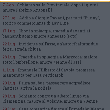
7 Ago
-
Schianto sulla Provinciale:
dopo 11 giorni
muore Fabrizio Antonelli
27 Lug
-
Addio a Giorgio Pavani,
per tutti “Bunny”,
storico commerciante di Lay Line
17 Lug
-
Choc in spiaggia,
tragedia davanti ai
bagnanti:
uomo muore annegato
(Foto)
22 Lug
-
Incidente sull’asse, un’auto ribaltata:
due
feriti, strada chiusa
28 Lug
-
Tragedia in spiaggia a Marzocca:
malore
sotto l’ombrellone,
muore 71enne di Jesi
11 Lug
-
Emanuele Filiberto di Savoia:
promessa
mantenuta
per Casa Perticaroli
20 Lug
-
Paura sul bus, passeggero
aggredisce
l’autista: arriva la polizia
28 Lug
-
Schianto contro un albero
lungo via
Clementina:
malore al volante, muore un 70enne
29 Lug
-
Cena romantica finisce all’ospedale:
30enne