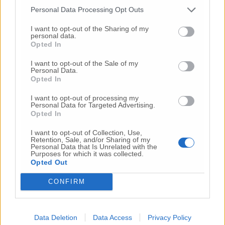
Gli articoli più letti
Personal Data Processing Opt Outs
24 Lug
-
Bimbi costretti a colpirsi da soli
e lasciati al
I want to opt-out of the Sharing of my
personal data.
buio:
orrore all’asilo, arrestate due educatrici
Opted In
10 Lug
-
Luigia Fortunato,
l’ennesimo femminicidio:
prima la lite, poi la furia col coltello
I want to opt-out of the Sale of my
Personal Data.
Opted In
10 Lug
-
Femminicidio a Loreto.
Donna uccisa a
coltellate.
Fermato il compagno: “L’ho ammazzata”
I want to opt-out of processing my
(Foto-Video)
Personal Data for Targeted Advertising.
Opted In
26 Lug
-
Scontro tra auto e moto a Numana:
gravissimo un centauro
in eliambulanza a Torrette
I want to opt-out of Collection, Use,
Retention, Sale, and/or Sharing of my
24 Lug
-
Maltrattamenti all’asilo, parla il sindaco:
Personal Data that Is Unrelated with the
«Notifica arrivata in mattinata,
anche i miei figli
Purposes for which it was collected.
Opted Out
sono andati lì»
2 Ago
-
Fermato col taser,
muore in ospedale dopo un
CONFIRM
inseguimento.
Indagini in corso per accertare le
cause
16 Lug
-
Tragedia a Marzocca,
donna travolta e uccisa
Data Deletion
Data Access
Privacy Policy