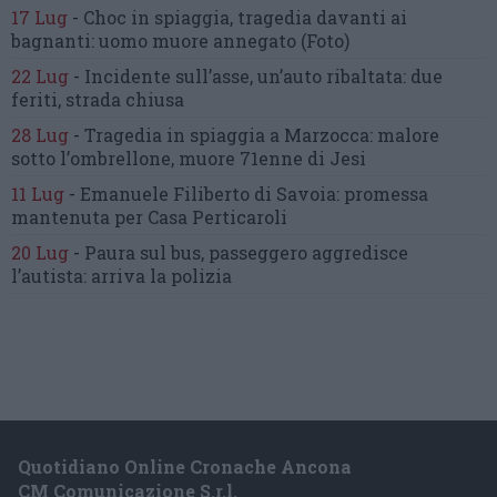
17 Lug
-
Choc in spiaggia,
tragedia davanti ai
bagnanti:
uomo muore annegato
(Foto)
22 Lug
-
Incidente sull’asse, un’auto ribaltata:
due
feriti, strada chiusa
28 Lug
-
Tragedia in spiaggia a Marzocca:
malore
sotto l’ombrellone,
muore 71enne di Jesi
11 Lug
-
Emanuele Filiberto di Savoia:
promessa
mantenuta
per Casa Perticaroli
20 Lug
-
Paura sul bus, passeggero
aggredisce
l’autista: arriva la polizia
Quotidiano Online Cronache Ancona
CM Comunicazione S.r.l.