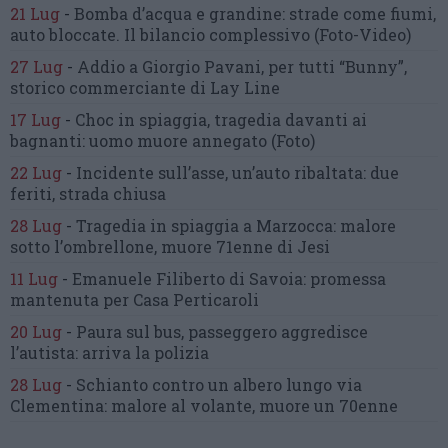
21 Lug
-
Bomba d’acqua e grandine:
strade come fiumi,
auto bloccate.
Il bilancio complessivo
(Foto-Video)
27 Lug
-
Addio a Giorgio Pavani,
per tutti “Bunny”,
storico commerciante di Lay Line
17 Lug
-
Choc in spiaggia,
tragedia davanti ai
bagnanti:
uomo muore annegato
(Foto)
22 Lug
-
Incidente sull’asse, un’auto ribaltata:
due
feriti, strada chiusa
28 Lug
-
Tragedia in spiaggia a Marzocca:
malore
sotto l’ombrellone,
muore 71enne di Jesi
11 Lug
-
Emanuele Filiberto di Savoia:
promessa
mantenuta
per Casa Perticaroli
20 Lug
-
Paura sul bus, passeggero
aggredisce
l’autista: arriva la polizia
28 Lug
-
Schianto contro un albero
lungo via
Clementina:
malore al volante, muore un 70enne