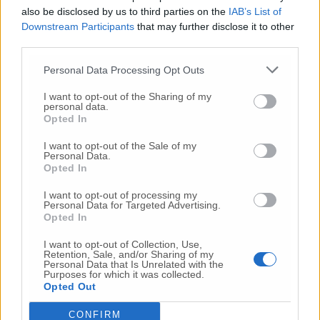
also be disclosed by us to third parties on the
IAB’s List of
Downstream Participants
that may further disclose it to other
Commenta
third parties.
Personal Data Processing Opt Outs
Commenta l'articolo
I want to opt-out of the Sharing of my
personal data.
Opted In
Gli articoli più letti
I want to opt-out of the Sale of my
24 Lug
-
Bimbi costretti a colpirsi da soli
e lasciati al
Personal Data.
buio:
orrore all’asilo, arrestate due educatrici
Opted In
10 Lug
-
Luigia Fortunato,
l’ennesimo femminicidio:
I want to opt-out of processing my
prima la lite, poi la furia col coltello
Personal Data for Targeted Advertising.
Opted In
10 Lug
-
Femminicidio a Loreto.
Donna uccisa a
coltellate.
Fermato il compagno: “L’ho ammazzata”
I want to opt-out of Collection, Use,
(Foto-Video)
Retention, Sale, and/or Sharing of my
Personal Data that Is Unrelated with the
Purposes for which it was collected.
26 Lug
-
Scontro tra auto e moto a Numana:
Opted Out
gravissimo un centauro
in eliambulanza a Torrette
CONFIRM
24 Lug
-
Maltrattamenti all’asilo, parla il sindaco: