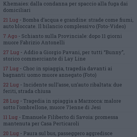
Khemaies:
dalla condanna per spaccio
alla fuga dai
domiciliari
21 Lug
-
Bomba d’acqua e grandine:
strade come fiumi,
auto bloccate.
Il bilancio complessivo
(Foto-Video)
7 Ago
-
Schianto sulla Provinciale:
dopo 11 giorni
muore Fabrizio Antonelli
27 Lug
-
Addio a Giorgio Pavani,
per tutti “Bunny”,
storico commerciante di Lay Line
17 Lug
-
Choc in spiaggia,
tragedia davanti ai
bagnanti:
uomo muore annegato
(Foto)
22 Lug
-
Incidente sull’asse, un’auto ribaltata:
due
feriti, strada chiusa
28 Lug
-
Tragedia in spiaggia a Marzocca:
malore
sotto l’ombrellone,
muore 71enne di Jesi
11 Lug
-
Emanuele Filiberto di Savoia:
promessa
mantenuta
per Casa Perticaroli
20 Lug
-
Paura sul bus, passeggero
aggredisce