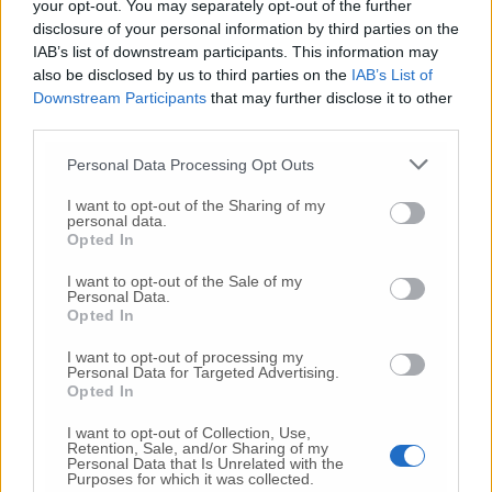
your opt-out. You may separately opt-out of the further
Commenti
disclosure of your personal information by third parties on the
IAB’s list of downstream participants. This information may
Nessun commento presente
also be disclosed by us to third parties on the
IAB’s List of
Downstream Participants
that may further disclose it to other
Commenta
third parties.
Personal Data Processing Opt Outs
Commenta l'articolo
I want to opt-out of the Sharing of my
personal data.
Opted In
Gli articoli più letti
I want to opt-out of the Sale of my
24 Lug
Personal Data.
-
Bimbi costretti a colpirsi da soli
e lasciati al
Opted In
buio:
orrore all’asilo, arrestate due educatrici
10 Lug
-
Luigia Fortunato,
l’ennesimo femminicidio:
I want to opt-out of processing my
Personal Data for Targeted Advertising.
prima la lite, poi la furia col coltello
Opted In
10 Lug
-
Femminicidio a Loreto.
Donna uccisa a
I want to opt-out of Collection, Use,
coltellate.
Fermato il compagno: “L’ho ammazzata”
Retention, Sale, and/or Sharing of my
(Foto-Video)
Personal Data that Is Unrelated with the
Purposes for which it was collected.