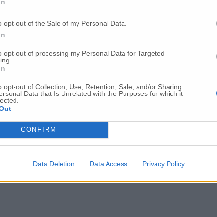
In
ceduta una 75enne
o opt-out of the Sale of my Personal Data.
In
irolo
to opt-out of processing my Personal Data for Targeted
ing.
In
mper vaccinale
o opt-out of Collection, Use, Retention, Sale, and/or Sharing
ersonal Data that Is Unrelated with the Purposes for which it
lected.
Out
a all’80% e più controlli»
CONFIRM
Data Deletion
Data Access
Privacy Policy