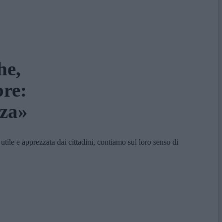
he,
re:
nza»
e e apprezzata dai cittadini, contiamo sul loro senso di