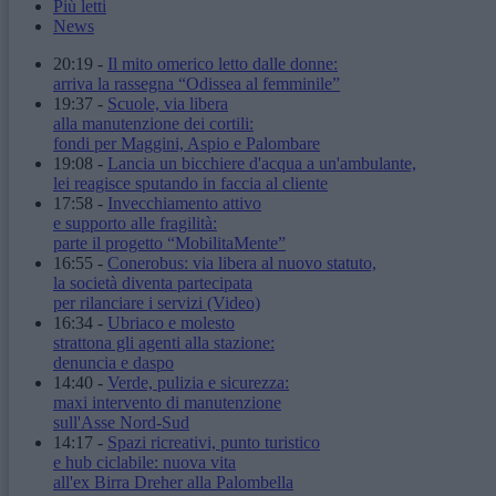
Più letti
News
20:19
-
Il mito omerico letto dalle donne:
arriva la rassegna “Odissea al femminile”
19:37
-
Scuole, via libera
alla manutenzione dei cortili:
fondi per Maggini, Aspio e Palombare
19:08
-
Lancia un bicchiere d'acqua a un'ambulante,
lei reagisce sputando in faccia al cliente
17:58
-
Invecchiamento attivo
e supporto alle fragilità:
parte il progetto “MobilitaMente”
16:55
-
Conerobus: via libera al nuovo statuto,
la società diventa partecipata
per rilanciare i servizi
(Video)
16:34
-
Ubriaco e molesto
strattona gli agenti alla stazione:
denuncia e daspo
14:40
-
Verde, pulizia e sicurezza:
maxi intervento di manutenzione
sull'Asse Nord-Sud
14:17
-
Spazi ricreativi, punto turistico
e hub ciclabile: nuova vita
all'ex Birra Dreher alla Palombella