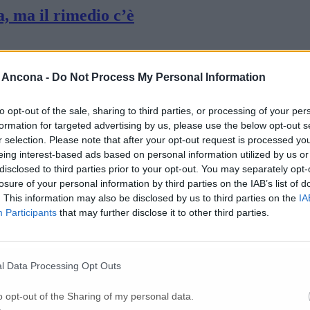
, ma il rimedio c’è
minuiscono i ricoveri, invariato il tasso dei
 Ancona -
Do Not Process My Personal Information
to opt-out of the sale, sharing to third parties, or processing of your per
x
formation for targeted advertising by us, please use the below opt-out s
r selection. Please note that after your opt-out request is processed y
eing interest-based ads based on personal information utilized by us or
tri quattro ricoveri in intensiva: si avvicina
disclosed to third parties prior to your opt-out. You may separately opt-
losure of your personal information by third parties on the IAB’s list of
. This information may also be disclosed by us to third parties on the
IA
Participants
that may further disclose it to other third parties.
 4 ricoveri in più nelle Marche
l Data Processing Opt Outs
per vaccinale
o opt-out of the Sharing of my personal data.