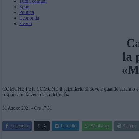
Tutti i comuni
Sport
Politica
Economia
Eventi
Ca
la
«Me
COMUNE PER COMUNE il calendario di dove e quando saranno operativi, 
responsabilità verso la collettività»
31 Agosto 2021 - Ore 17:51
Facebook
X
LinkedIn
Whatsapp
Stampa