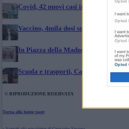
Opted 
Covid, 42 nuovi casi in provincia De
I want t
Opted 
Vaccino, 4mila dosi somministrate a S
I want 
Advertis
Opted 
In Piazza della Madonna arriva il ca
I want t
of my P
was col
Opted 
Scuola e trasporti, Castelli: «Capienz
© RIPRODUZIONE RISERVATA
Torna alla home page
»
Iscriviti alla newsletter di Cronache Ancona