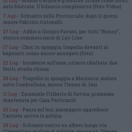
21 Lug
-
Bomba d’acqua e grandine:
strade come fiumi,
auto bloccate.
Il bilancio complessivo
(Foto-Video)
7 Ago
-
Schianto sulla Provinciale:
dopo 11 giorni
muore Fabrizio Antonelli
27 Lug
-
Addio a Giorgio Pavani,
per tutti “Bunny”,
storico commerciante di Lay Line
17 Lug
-
Choc in spiaggia,
tragedia davanti ai
bagnanti:
uomo muore annegato
(Foto)
22 Lug
-
Incidente sull’asse, un’auto ribaltata:
due
feriti, strada chiusa
28 Lug
-
Tragedia in spiaggia a Marzocca:
malore
sotto l’ombrellone,
muore 71enne di Jesi
11 Lug
-
Emanuele Filiberto di Savoia:
promessa
mantenuta
per Casa Perticaroli
20 Lug
-
Paura sul bus, passeggero
aggredisce
l’autista: arriva la polizia
28 Lug
-
Schianto contro un albero
lungo via
Clementina:
malore al volante, muore un 70enne