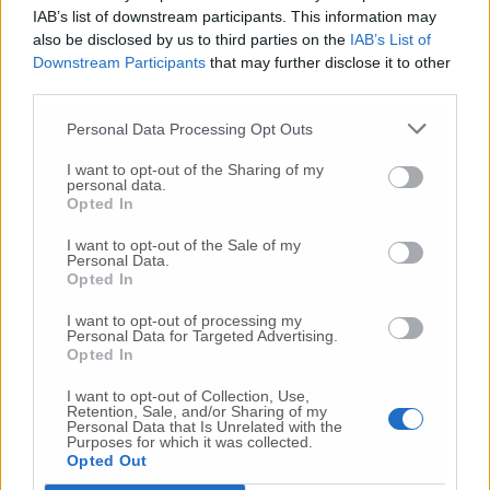
IAB’s list of downstream participants. This information may
also be disclosed by us to third parties on the
IAB’s List of
Commenta
Downstream Participants
that may further disclose it to other
third parties.
Personal Data Processing Opt Outs
Commenta l'articolo
I want to opt-out of the Sharing of my
personal data.
Gli articoli più letti
Opted In
24 Lug
-
Bimbi costretti a colpirsi da soli
e lasciati al
I want to opt-out of the Sale of my
buio:
orrore all’asilo, arrestate due educatrici
Personal Data.
Opted In
10 Lug
-
Luigia Fortunato,
l’ennesimo femminicidio:
prima la lite, poi la furia col coltello
I want to opt-out of processing my
Personal Data for Targeted Advertising.
10 Lug
-
Femminicidio a Loreto.
Donna uccisa a
Opted In
coltellate.
Fermato il compagno: “L’ho ammazzata”
(Foto-Video)
I want to opt-out of Collection, Use,
Retention, Sale, and/or Sharing of my
26 Lug
-
Scontro tra auto e moto a Numana:
Personal Data that Is Unrelated with the
Purposes for which it was collected.
gravissimo un centauro
in eliambulanza a Torrette
Opted Out
24 Lug
-
Maltrattamenti all’asilo, parla il sindaco: