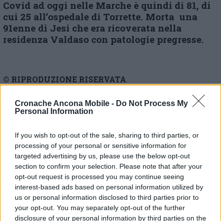
Covid ad oggi nelle Marche è quindi di 81, di
cui 25 all’ospedale di Torrette. Morta una
91enne di Jesi che era ricoverata nella
residenza Valdaso con patologie pregresse.
© RIPRODUZIONE RISERVATA
Vai alla home
Cronache Ancona Mobile -
Do Not Process My
Personal Information
If you wish to opt-out of the sale, sharing to third parties, or
processing of your personal or sensitive information for
targeted advertising by us, please use the below opt-out
section to confirm your selection. Please note that after your
opt-out request is processed you may continue seeing
interest-based ads based on personal information utilized by
Commenti
us or personal information disclosed to third parties prior to
your opt-out. You may separately opt-out of the further
Nessun commento presente
disclosure of your personal information by third parties on the