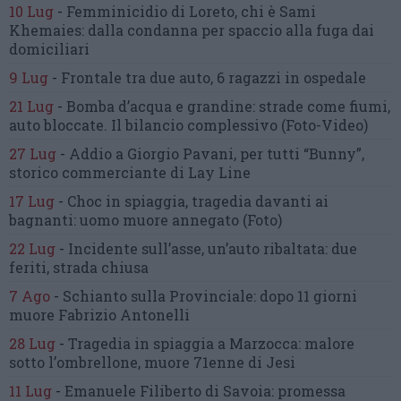
10 Lug
-
Femminicidio di Loreto, chi è Sami
Khemaies:
dalla condanna per spaccio
alla fuga dai
domiciliari
9 Lug
-
Frontale tra due auto,
6 ragazzi in ospedale
21 Lug
-
Bomba d’acqua e grandine:
strade come fiumi,
auto bloccate.
Il bilancio complessivo
(Foto-Video)
27 Lug
-
Addio a Giorgio Pavani,
per tutti “Bunny”,
storico commerciante di Lay Line
17 Lug
-
Choc in spiaggia,
tragedia davanti ai
bagnanti:
uomo muore annegato
(Foto)
22 Lug
-
Incidente sull’asse, un’auto ribaltata:
due
feriti, strada chiusa
7 Ago
-
Schianto sulla Provinciale:
dopo 11 giorni
muore Fabrizio Antonelli
28 Lug
-
Tragedia in spiaggia a Marzocca:
malore
sotto l’ombrellone,
muore 71enne di Jesi
11 Lug
-
Emanuele Filiberto di Savoia:
promessa