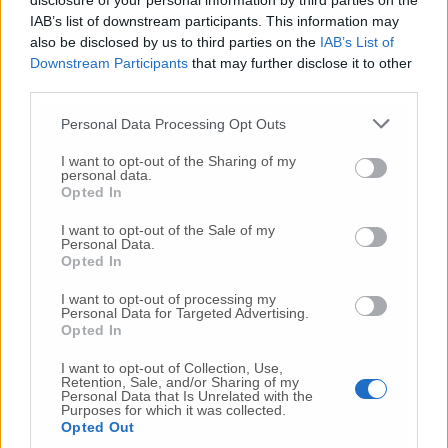
Commenti
disclosure of your personal information by third parties on the
IAB’s list of downstream participants. This information may
Nessun commento presente
also be disclosed by us to third parties on the
IAB’s List of
Downstream Participants
that may further disclose it to other
third parties.
Commenta
Personal Data Processing Opt Outs
I want to opt-out of the Sharing of my
Commenta l'articolo
personal data.
Opted In
Gli articoli più letti
I want to opt-out of the Sale of my
Personal Data.
24 Lug
-
Bimbi costretti a colpirsi da soli
e lasciati al
Opted In
buio:
orrore all’asilo, arrestate due educatrici
I want to opt-out of processing my
10 Lug
-
Luigia Fortunato,
l’ennesimo femminicidio:
Personal Data for Targeted Advertising.
Opted In
prima la lite, poi la furia col coltello
10 Lug
-
Femminicidio a Loreto.
Donna uccisa a
I want to opt-out of Collection, Use,
Retention, Sale, and/or Sharing of my
coltellate.
Fermato il compagno: “L’ho ammazzata”
Personal Data that Is Unrelated with the
(Foto-Video)
Purposes for which it was collected.
Opted Out
26 Lug
-
Scontro tra auto e moto a Numana: