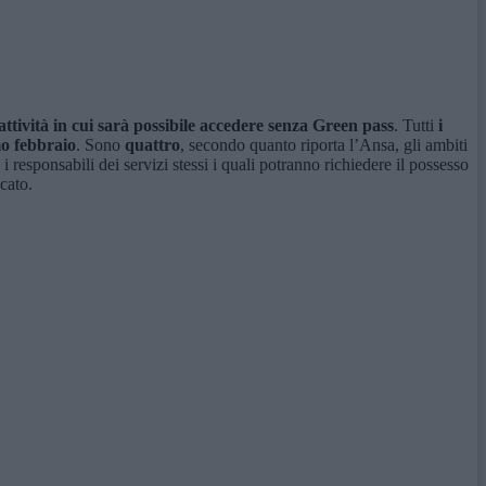
ttività in cui sarà possibile accedere senza Green pass
. Tutti
i
mo febbraio
. Sono
quattro
, secondo quanto riporta l’Ansa, gli ambiti
o i responsabili dei servizi stessi i quali potranno richiedere il possesso
cato.