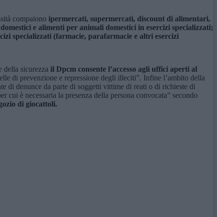
ssità compaiono
ipermercati, supermercati, discount di alimentari,
omestici e alimenti per animali domestici in esercizi specializzati;
izi specializzati (farmacie, parafarmacie e altri esercizi
re della sicurezza
il Dpcm consente l’accesso agli uffici aperti al
elle di prevenzione e repressione degli illeciti”. Infine l’ambito della
 di denunce da parte di soggetti vittime di reati o di richieste di
e per cui è necessaria la presenza della persona convocata” secondo
ozio di giocattoli.