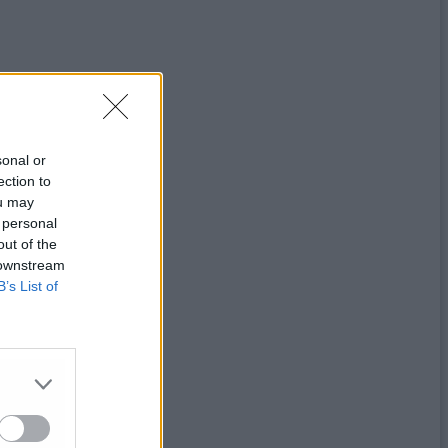
sonal or
ection to
ou may
 personal
out of the
 downstream
B’s List of