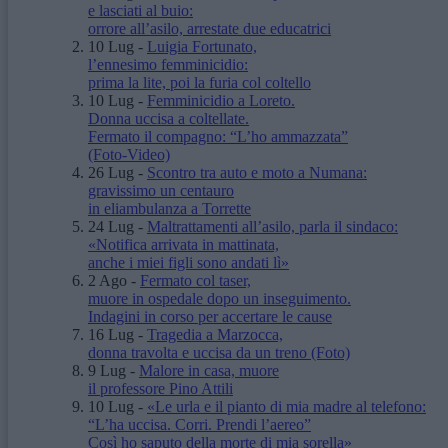
e lasciati al buio:
orrore all’asilo, arrestate due educatrici
10 Lug
-
Luigia Fortunato,
l’ennesimo femminicidio:
prima la lite, poi la furia col coltello
10 Lug
-
Femminicidio a Loreto.
Donna uccisa a coltellate.
Fermato il compagno: “L’ho ammazzata”
(Foto-Video)
26 Lug
-
Scontro tra auto e moto a Numana:
gravissimo un centauro
in eliambulanza a Torrette
24 Lug
-
Maltrattamenti all’asilo, parla il sindaco:
«Notifica arrivata in mattinata,
anche i miei figli sono andati lì»
2 Ago
-
Fermato col taser,
muore in ospedale dopo un inseguimento.
Indagini in corso per accertare le cause
16 Lug
-
Tragedia a Marzocca,
donna travolta e uccisa da un treno
(Foto)
9 Lug
-
Malore in casa, muore
il professore Pino Attili
10 Lug
-
«Le urla e il pianto di mia madre al telefono:
“L’ha uccisa. Corri. Prendi l’aereo”
Così ho saputo della morte di mia sorella»