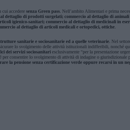
in cui accedere
senza Green pass
. Nell’ambito Alimentari e prima nece
 dettaglio di prodotti surgelati; commercio al dettaglio di animali d
coli igienico-sanitari; commercio al dettaglio di medicinali in eserc
mercio al dettaglio di articoli medicali e ortopedici, ottiche
.
strutture sanitarie e sociosanitarie ed a quelle veterinarie
. Nel setto
icurare lo svolgimento delle attività istituzionali indifferibili, nonché qu
ici dei servizi sociosanitari
esclusivamente “per la presentazione urgente
ché per consentire lo svolgimento di attività di indagine o giurisdizional
irare la pensione senza certificazione verde oppure recarsi in un neg