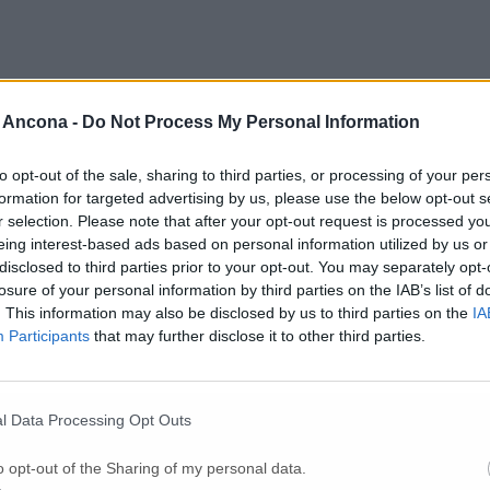
 Ancona -
Do Not Process My Personal Information
to opt-out of the sale, sharing to third parties, or processing of your per
formation for targeted advertising by us, please use the below opt-out s
r selection. Please note that after your opt-out request is processed y
eing interest-based ads based on personal information utilized by us or
disclosed to third parties prior to your opt-out. You may separately opt-
losure of your personal information by third parties on the IAB’s list of
. This information may also be disclosed by us to third parties on the
IA
Per poter lasciare o votare un commento devi essere registrato.
Participants
that may further disclose it to other third parties.
Effettua l'accesso
oppure
registrati
l Data Processing Opt Outs
o opt-out of the Sharing of my personal data.