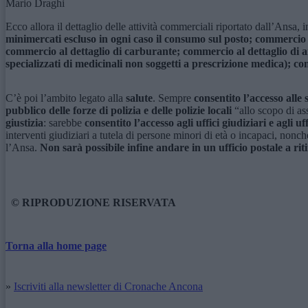
Mario Draghi
Ecco allora il dettaglio delle attività commerciali riportato dall’Ansa, 
minimercati escluso in ogni caso il consumo sul posto; commercio al
commercio al dettaglio di carburante; commercio al dettaglio di arti
specializzati di medicinali non soggetti a prescrizione medica); com
C’è poi l’ambito legato alla
salute
. Sempre
consentito l’accesso alle 
pubblico delle forze di polizia e delle polizie locali
“allo scopo di ass
giustizia
: sarebbe
consentito l’accesso agli uffici giudiziari e agli uff
interventi giudiziari a tutela di persone minori di età o incapaci, non
l’Ansa.
Non sarà possibile infine andare in un ufficio postale a rit
© RIPRODUZIONE RISERVATA
Torna alla home page
»
Iscriviti alla newsletter di Cronache Ancona