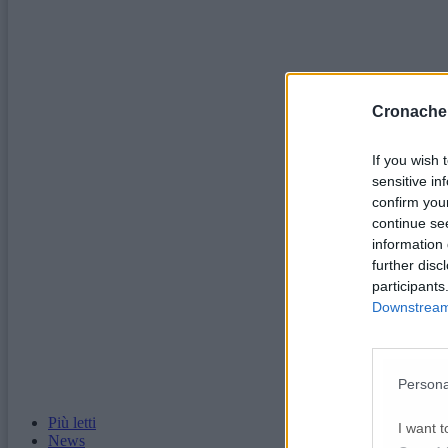
Cronache
If you wish 
sensitive in
confirm you
continue se
information 
further disc
participants
Downstream 
Persona
Più letti
I want t
News