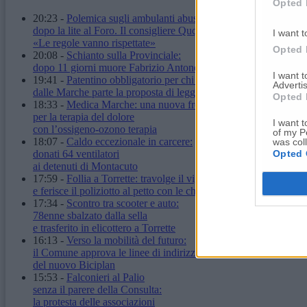
Opted 
20:23
-
Polemica sugli ambulanti abusivi
dopo la lite al Foro. Il consigliere Quqqass:
I want t
«Le regole vanno rispettate»
Opted 
20:08
-
Schianto sulla Provinciale:
dopo 11 giorni muore Fabrizio Antonelli
I want 
19:41
-
Patentino obbligatorio per chi ha un cane:
Advertis
dalle Marche parte la proposta di legge
Opted 
18:33
-
Medica Marche: una nuova frontiera
per la terapia del dolore
I want t
con l’ossigeno-ozono terapia
of my P
18:07
-
Caldo eccezionale in carcere:
was col
Opted 
donati 64 ventilatori
ai detenuti di Montacuto
17:59
-
Follia a Torrette: travolge il vigilante
e ferisce il poliziotto al petto con le chiavi
17:34
-
Scontro tra scooter e auto:
78enne sbalzato dalla sella
e trasferito in elicottero a Torrette
16:13
-
Verso la mobilità del futuro:
il Comune approva le linee di indirizzo
del nuovo Biciplan
15:53
-
Falconieri al Palio
senza il parere della Consulta:
la protesta delle associazioni