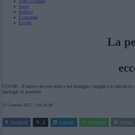
Tutti i comuni
Sport
Politica
Economia
Eventi
La pe
ecc
COVID . Il nuovo decreto indica nel dettaglio i luoghi e le attività in 
tipologie di prodotto
21 Gennaio 2022 - Ore 16:48
Facebook
X
LinkedIn
Whatsapp
Stampa