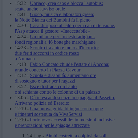
15:32
-
Ubriaco, crea caos e blocca l'autobus:
scatta anche l'avviso orale
14:41
-
Gioco, musica e laboratori green:
la Notte Bianca dei Bambini fa il pieno
14:30
-
Casa di riposo al caldo per i cali di tensione:
l'Asp attacca il gestore: «Inaccettabile»
14:24
-
Un milione per i maestri artigiani:
fondi regionali a 46 botteghe marchigiane
14:23
-
Scontro tra auto e moto all'incrocio:
due feriti soccorsi in codice rosso
a Numana
14:18
-
Fabio Concato chiude l'estate di Ancona:
grande concerto in Piazza Cavour
14:12
-
Scuola e disabilità: aumentano ore
di sostegno e tutor per i ragazzi
13:52
-
Esce di strada con l'auto
e si schianta contro le colonne di un palazzo
13:05
-
Dà in escandescenze in spiaggia al Passetto.
Arrivano polizia ed Esercito
12:19
-
Una nuova guida bilingue con mappe
e itinerari sostenuta da VivaServizi
12:10
-
Portonovo accessibile: immersioni inclusive
e prenotazioni per le spiagge attrezzate
24 Lug
-
Bimbi costretti a colpirsi da soli