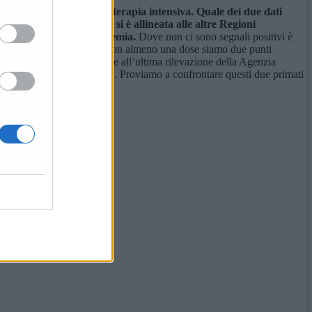
nuzione dei ricoveri in terapia intensiva. Quale dei due dati
o che la Regione Marche si è allineata alle altre Regioni
ell’andamento della pandemia.
Dove non ci sono segnali positivi è
opertura della popolazione con almeno una dose siamo due punti
ll’uso dei monoclonali dove all’ultima rilevazione della Agenzia
in rapporto alla popolazione. Proviamo a confrontare questi due primati