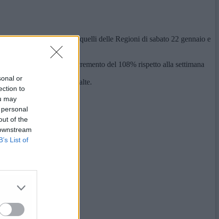
di Ottimismo. I dati sono quelli delle Regioni di sabato 22 gennaio e
vince:
 100.000 abitanti con un incremento del 108% rispetto alla settimana
sonal or
a diminuzione tra le più alte.
ection to
ou may
 personal
out of the
 downstream
B’s List of