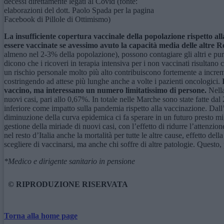
decessi direttamente legati al Covid (fonte:
elaborazioni del dott. Paolo Spada per la pagina
Facebook di Pillole di Ottimismo)
La insufficiente copertura vaccinale della popolazione rispetto al
essere vaccinate se avessimo avuto la capacità media delle altre Re
almeno nel 2-3% della popolazione), possono contagiare gli altri e purt
dicono che i ricoveri in terapia intensiva per i non vaccinati risultano
un rischio personale molto più alto contribuiscono fortemente a increment
costringendo ad attese più lunghe anche a volte i pazienti oncologici.
I
vaccino, ma interessano un numero limitatissimo di persone.
Nella
nuovi casi, pari allo 0,67%. In totale nelle Marche sono state fatte 
inferiore come impatto sulla pandemia rispetto alla vaccinazione. Dall’8
diminuzione della curva epidemica ci fa sperare in un futuro presto migl
gestione della miriade di nuovi casi, con l’effetto di ridurre l’attenzi
nel resto d’Italia anche la mortalità per tutte le altre cause, effetto 
scegliere di vaccinarsi, ma anche chi soffre di altre patologie. Questo, 
*Medico e dirigente sanitario in pensione
© RIPRODUZIONE RISERVATA
Torna alla home page