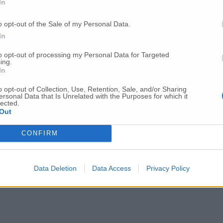
In
di nuovi casi e dall’altra si sta registrando una tendenza alla dimi
 vertiginoso dei nuovi casi è un artificio statistico legato al fatt
o opt-out of the Sale of my Personal Data.
nevole affermare che nelle Marche ci sono alcuni segnali positivi n
lo zoccolo duro di chi rifiuta la vaccinazione (vedi Figura 1). Come c
In
ore Saltamartini ricorda d’altro canto spesso il primato marchigiano ne
ltiamo la seconda Regione come prescrizioni per trattamenti domiciliari 
to opt-out of processing my Personal Data for Targeted
ing.
clonali).
In
o opt-out of Collection, Use, Retention, Sale, and/or Sharing
ersonal Data that Is Unrelated with the Purposes for which it
lected.
Out
CONFIRM
Data Deletion
Data Access
Privacy Policy