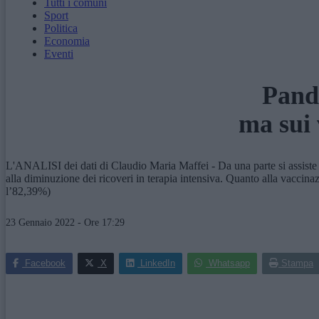
Tutti i comuni
Sport
Politica
Economia
Eventi
Pande
ma sui 
L'ANALISI dei dati di Claudio Maria Maffei - Da una parte si assiste 
alla diminuzione dei ricoveri in terapia intensiva. Quanto alla vacci
l’82,39%)
23 Gennaio 2022 - Ore 17:29
Facebook
X
LinkedIn
Whatsapp
Stampa