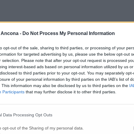
le elaborazioni del dott. Paolo Spada per la pagina Facebook di Pillole 
 la situazione delle Marche in rapporto alle altre 20 tra Regioni e Pro
 Ancona -
Do Not Process My Personal Information
ovati positivi con o senza sintomi) nell’ultima settimana con 2.614 ogni
one di questo parametro;
to opt-out of the sale, sharing to third parties, or processing of your per
,7%) con una diminuzione del 18% rispetto alla settimana precedente, un
formation for targeted advertising by us, please use the below opt-out s
r selection. Please note that after your opt-out request is processed y
eing interest-based ads based on personal information utilized by us or
disclosed to third parties prior to your opt-out. You may separately opt-
losure of your personal information by third parties on the IAB’s list of
. This information may also be disclosed by us to third parties on the
IA
Participants
that may further disclose it to other third parties.
l Data Processing Opt Outs
o opt-out of the Sharing of my personal data.