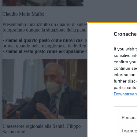
Claudio Maria Maffei
Presentiamo innanzitutto un quadro di sintesi utilizzando come sempre 
fotografano dunque la situazione della pandemia del giorno prima. Ecco
Cronache
•
siamo al quarto posto come nuovi cas
i (e quindi come soggetti tr
prima, quando nella maggioranza delle Regioni c’è stata una diminuzi
If you wish 
•
siamo al sesto posto come occupazione delle terapie intensive
(20
sensitive in
confirm you
continue se
information 
further disc
participants
Downstream 
Persona
L’assessore regionale alla Sanità, Filippo
I want t
Saltamartini