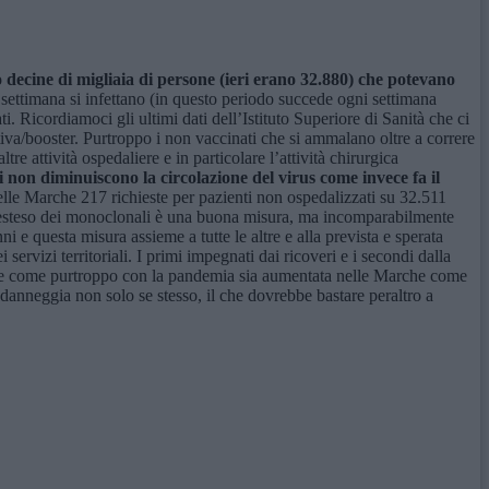
 decine di migliaia di persone (ieri erano 32.880) che potevano
 settimana si infettano (in questo periodo succede ogni settimana
 Ricordiamoci gli ultimi dati dell’Istituto Superiore di Sanità che ci
ntiva/booster. Purtroppo i non vaccinati che si ammalano oltre a correre
re attività ospedaliere e in particolare l’attività chirurgica
 non diminuiscono la circolazione del virus come invece fa il
nelle Marche 217 richieste per pazienti non ospedalizzati su 32.511
uso esteso dei monoclonali è una buona misura, ma incomparabilmente
 e questa misura assieme a tutte le altre e alla prevista e sperata
ervizi territoriali. I primi impegnati dai ricoveri e i secondi dalla
a vedere come purtroppo con la pandemia sia aumentata nelle Marche come
a danneggia non solo se stesso, il che dovrebbe bastare peraltro a