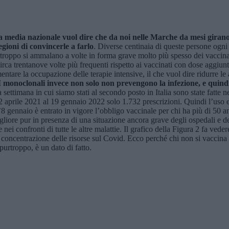
la media nazionale vuol dire che da noi nelle Marche da mesi girano
gioni di convincerle a farlo
. Diverse centinaia di queste persone ogni
roppo si ammalano a volte in forma grave molto più spesso dei vaccinati.
 circa trentanove volte più frequenti rispetto ai vaccinati con dose aggiu
are la occupazione delle terapie intensive, il che vuol dire ridurre le alt
 monoclonali invece non solo non prevengono la infezione, e quindi
 settimana in cui siamo stati al secondo posto in Italia sono state fatte 
dal 2 aprile 2021 al 19 gennaio 2022 solo 1.732 prescrizioni. Quindi l’
 gennaio è entrato in vigore l’obbligo vaccinale per chi ha più di 50 anni
iore pur in presenza di una situazione ancora grave degli ospedali e dei s
one nei confronti di tutte le altre malattie. Il grafico della Figura 2 f
della concentrazione delle risorse sul Covid. Ecco perché chi non si vaccin
purtroppo, è un dato di fatto.