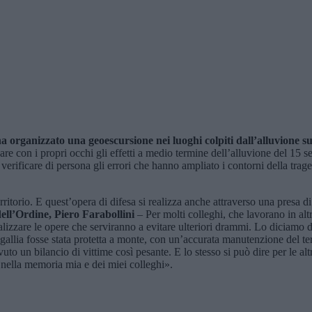
 ha organizzato una geoescursione
nei
luoghi colpiti dall’alluvione
su
re con i propri occhi gli effetti a medio termine dell’alluvione del 15 s
 verificare di persona gli errori che hanno ampliato i contorni della trag
ritorio. E quest’opera di difesa si realizza anche attraverso una presa 
dell’Ordine, Piero Farabollini
– Per molti colleghi, che lavorano in al
alizzare le opere che serviranno a evitare ulteriori drammi. Lo diciamo
igallia fosse stata protetta a monte, con un’accurata manutenzione del te
uto un bilancio di vittime così pesante. E lo stesso si può dire per le al
nella memoria mia e dei miei colleghi».