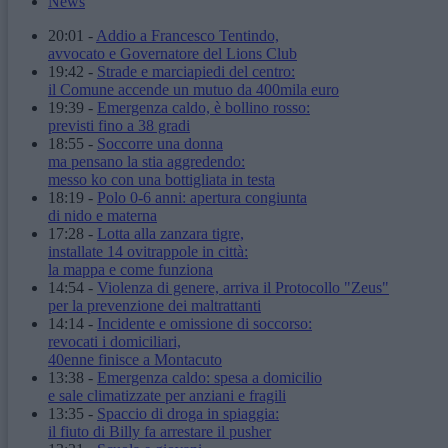
News
20:01
-
Addio a Francesco Tentindo,
avvocato e Governatore del Lions Club
19:42
-
Strade e marciapiedi del centro:
il Comune accende un mutuo da 400mila euro
19:39
-
Emergenza caldo, è bollino rosso:
previsti fino a 38 gradi
18:55
-
Soccorre una donna
ma pensano la stia aggredendo:
messo ko con una bottigliata in testa
18:19
-
Polo 0-6 anni: apertura congiunta
di nido e materna
17:28
-
Lotta alla zanzara tigre,
installate 14 ovitrappole in città:
la mappa e come funziona
14:54
-
Violenza di genere, arriva il Protocollo "Zeus"
per la prevenzione dei maltrattanti
14:14
-
Incidente e omissione di soccorso:
revocati i domiciliari,
40enne finisce a Montacuto
13:38
-
Emergenza caldo: spesa a domicilio
e sale climatizzate per anziani e fragili
13:35
-
Spaccio di droga in spiaggia:
il fiuto di Billy fa arrestare il pusher