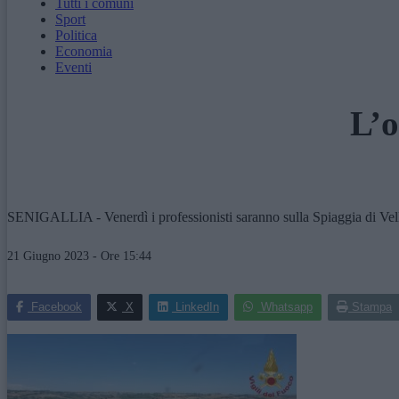
Tutti i comuni
Sport
Politica
Economia
Eventi
L’o
SENIGALLIA - Venerdì i professionisti saranno sulla Spiaggia di Vellut
21 Giugno 2023 - Ore 15:44
Facebook
X
LinkedIn
Whatsapp
Stampa