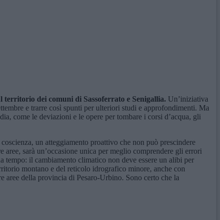
l
territorio dei
c
omuni di Sassoferrato e Senigallia.
Un’iniziativa
ettembre e trarre così spunti per ulteriori studi e approfondimenti. Ma
edia, come le deviazioni e le opere per tombare i corsi d’acqua, gli
di coscienza, un atteggiamento proattivo che non può prescindere
tre aree, sarà un’occasione unica per meglio comprendere gli errori
 da tempo: il cambiamento climatico non deve essere un alibi per
rritorio montano e del reticolo idrografico minore, anche con
tre aree della provincia di Pesaro-Urbino. Sono certo che la