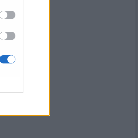
inieri
o e Anac