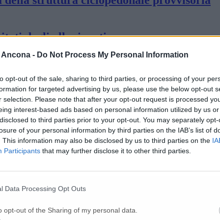
tati degli alluvionati
 Ancona -
Do Not Process My Personal Information
tra il Comune di Senigallia e la Guardia di 
to opt-out of the sale, sharing to third parties, or processing of your per
formation for targeted advertising by us, please use the below opt-out s
r selection. Please note that after your opt-out request is processed y
: il cane Iside salvato dalle guardie zoofil
eing interest-based ads based on personal information utilized by us or
disclosed to third parties prior to your opt-out. You may separately opt-
losure of your personal information by third parties on the IAB’s list of
. This information may also be disclosed by us to third parties on the
IA
 degli alluvionati
Participants
that may further disclose it to other third parties.
sulla piattaforma Wishraiser una raccolta fo
l Data Processing Opt Outs
o opt-out of the Sharing of my personal data.