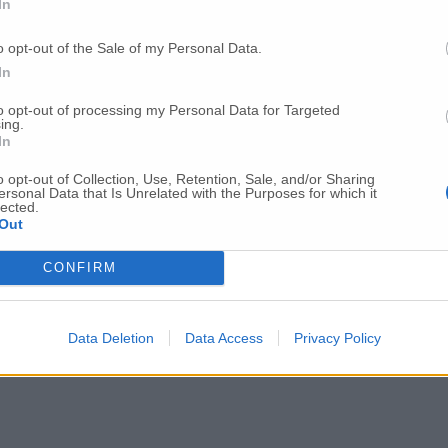
gli agricoltori
In
o opt-out of the Sale of my Personal Data.
ingraziamento di Olivetti all’Arma dei carab
In
to opt-out of processing my Personal Data for Targeted
ing.
In
gallia”, in campo anche Roberto Mancini
o opt-out of Collection, Use, Retention, Sale, and/or Sharing
ersonal Data that Is Unrelated with the Purposes for which it
lected.
ficienza e legalità con ministero dell’Intern
Out
CONFIRM
Data Deletion
Data Access
Privacy Policy