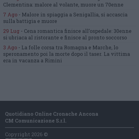
Clementina:
malore al volante, muore un 70enne
7 Ago
-
Malore in spiaggia a Senigallia,
si accascia
sulla battigia e muore
29 Lug
-
Cena romantica finisce all’ospedale:
30enne
si ubriaca al ristorante
e finisce al pronto soccorso
3 Ago
-
La folle corsa tra Romagna e Marche,
lo
speronamento poi la morte dopo il taser.
La vittima
era in vacanza a Rimini
Quotidiano Online Cronache Ancona
CM Comunicazione S.r.l.
Copyright 2026 ©