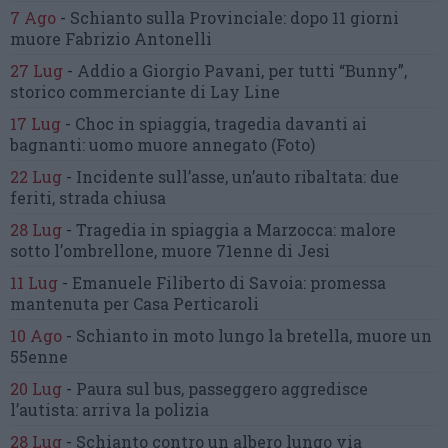
7 Ago
-
Schianto sulla Provinciale:
dopo 11 giorni
muore Fabrizio Antonelli
27 Lug
-
Addio a Giorgio Pavani,
per tutti “Bunny”,
storico commerciante di Lay Line
17 Lug
-
Choc in spiaggia,
tragedia davanti ai
bagnanti:
uomo muore annegato
(Foto)
22 Lug
-
Incidente sull’asse, un’auto ribaltata:
due
feriti, strada chiusa
28 Lug
-
Tragedia in spiaggia a Marzocca:
malore
sotto l’ombrellone,
muore 71enne di Jesi
11 Lug
-
Emanuele Filiberto di Savoia:
promessa
mantenuta
per Casa Perticaroli
10 Ago
-
Schianto in moto lungo la bretella,
muore un
55enne
20 Lug
-
Paura sul bus, passeggero
aggredisce
l’autista: arriva la polizia
28 Lug
-
Schianto contro un albero
lungo via