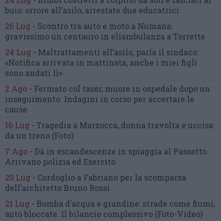
buio:
orrore all’asilo, arrestate due educatrici
26 Lug
-
Scontro tra auto e moto a Numana:
gravissimo un centauro
in eliambulanza a Torrette
24 Lug
-
Maltrattamenti all’asilo, parla il sindaco:
«Notifica arrivata in mattinata,
anche i miei figli
sono andati lì»
2 Ago
-
Fermato col taser,
muore in ospedale dopo un
inseguimento.
Indagini in corso per accertare le
cause
16 Lug
-
Tragedia a Marzocca,
donna travolta e uccisa
da un treno
(Foto)
7 Ago
-
Dà in escandescenze in spiaggia al Passetto.
Arrivano polizia ed Esercito
20 Lug
-
Cordoglio a Fabriano per la scomparsa
dell’architetto Bruno Rossi
21 Lug
-
Bomba d’acqua e grandine:
strade come fiumi,
auto bloccate.
Il bilancio complessivo
(Foto-Video)