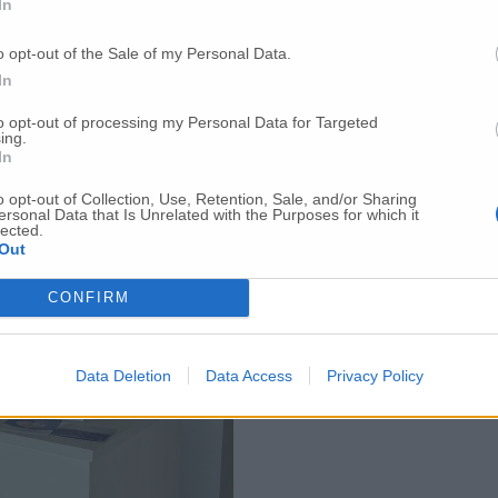
In
e a tutti quei servizi digitali che semplificano la vita delle persone, 
.Cerba, che consente ai pazienti di consultare referti e fatture online co
cumentare e seguire nel tempo il proprio percorso di salute.
o opt-out of the Sale of my Personal Data.
In
to opt-out of processing my Personal Data for Targeted
ing.
In
o opt-out of Collection, Use, Retention, Sale, and/or Sharing
ersonal Data that Is Unrelated with the Purposes for which it
lected.
Out
CONFIRM
Data Deletion
Data Access
Privacy Policy