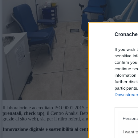
Cronache
If you wish 
sensitive in
confirm you
continue se
information 
further disc
participants
Downstream 
Il laboratorio è accreditato ISO 9001:2015 con Accredia, garanzia di affi
prenatali, check-up)
, il Centro Analisi Beta Cerba HealthCare di Osimo
Persona
grazie al sito web), sia per il ritiro referti, anche online. Insomma, tutt
Innovazione digitale e sostenibilità al centro
I want t