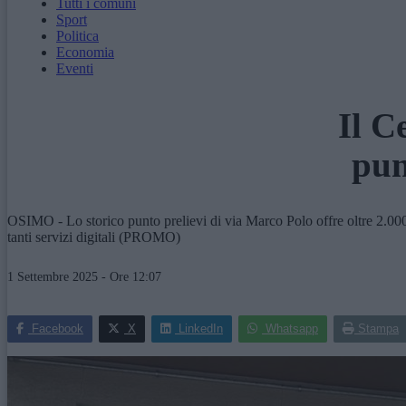
Tutti i comuni
Sport
Politica
Economia
Eventi
Il C
pun
OSIMO - Lo storico punto prelievi di via Marco Polo offre oltre 2.000
tanti servizi digitali (PROMO)
1 Settembre 2025 - Ore 12:07
Facebook
X
LinkedIn
Whatsapp
Stampa