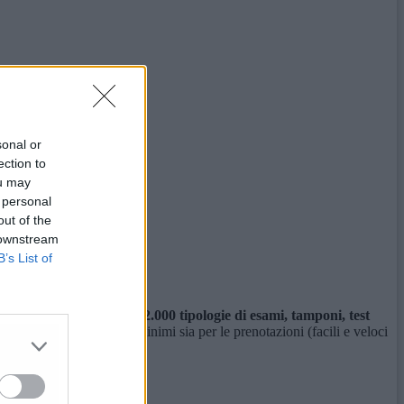
sonal or
ection to
ou may
 personal
out of the
 downstream
B’s List of
 prestazioni offerte
(oltre 2.000 tipologie di esami, tamponi, test
te, con tempi di attesa minimi sia per le prenotazioni (facili e veloci
re, a ogni età.