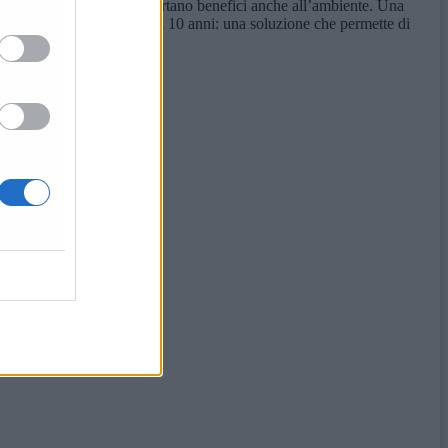
fanno risparmiare tempo e portano benefici anche all’ambiente. Una
n archiviazione sicura fino a 10 anni: una soluzione che permette di