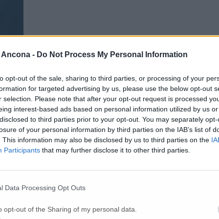
 Ancona -
Do Not Process My Personal Information
to opt-out of the sale, sharing to third parties, or processing of your per
formation for targeted advertising by us, please use the below opt-out s
r selection. Please note that after your opt-out request is processed y
eing interest-based ads based on personal information utilized by us or
disclosed to third parties prior to your opt-out. You may separately opt-
losure of your personal information by third parties on the IAB’s list of
. This information may also be disclosed by us to third parties on the
IA
Participants
that may further disclose it to other third parties.
dabilità e qualità dei processi analitici. Alla qualità e alla varietà delle
 unisce l’attenzione ad aspetti come il comfort e la rapidità delle rispos
l Data Processing Opt Outs
o il necessario per curare e monitorare il proprio stato di salute e benesse
o opt-out of the Sharing of my personal data.