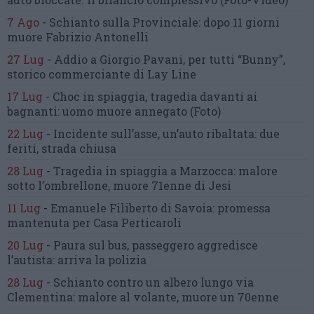
7 Ago
-
Schianto sulla Provinciale:
dopo 11 giorni
muore Fabrizio Antonelli
27 Lug
-
Addio a Giorgio Pavani,
per tutti “Bunny”,
storico commerciante di Lay Line
17 Lug
-
Choc in spiaggia,
tragedia davanti ai
bagnanti:
uomo muore annegato
(Foto)
22 Lug
-
Incidente sull’asse, un’auto ribaltata:
due
feriti, strada chiusa
28 Lug
-
Tragedia in spiaggia a Marzocca:
malore
sotto l’ombrellone,
muore 71enne di Jesi
11 Lug
-
Emanuele Filiberto di Savoia:
promessa
mantenuta
per Casa Perticaroli
20 Lug
-
Paura sul bus, passeggero
aggredisce
l’autista: arriva la polizia
28 Lug
-
Schianto contro un albero
lungo via
Clementina:
malore al volante, muore un 70enne