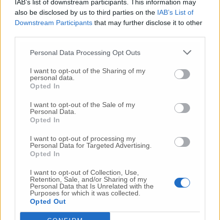
IAB’s list of downstream participants. This information may
Commenta
also be disclosed by us to third parties on the
IAB’s List of
Downstream Participants
that may further disclose it to other
third parties.
Commenta l'articolo
Personal Data Processing Opt Outs
I want to opt-out of the Sharing of my
Gli articoli più letti
personal data.
Opted In
24 Lug
-
Bimbi costretti a colpirsi da soli
e lasciati al
buio:
orrore all’asilo, arrestate due educatrici
I want to opt-out of the Sale of my
Personal Data.
10 Lug
-
Luigia Fortunato,
l’ennesimo femminicidio:
Opted In
prima la lite, poi la furia col coltello
I want to opt-out of processing my
10 Lug
-
Femminicidio a Loreto.
Donna uccisa a
Personal Data for Targeted Advertising.
coltellate.
Fermato il compagno: “L’ho ammazzata”
Opted In
(Foto-Video)
I want to opt-out of Collection, Use,
26 Lug
-
Scontro tra auto e moto a Numana:
Retention, Sale, and/or Sharing of my
Personal Data that Is Unrelated with the
gravissimo un centauro
in eliambulanza a Torrette
Purposes for which it was collected.
Opted Out
24 Lug
-
Maltrattamenti all’asilo, parla il sindaco:
«Notifica arrivata in mattinata,
anche i miei figli