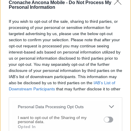
necessario allo sviluppo del porto Dorico e a
Cronache Ancona Mobile -
Do Not Process My
migliorare la qualità dell’aria dei quartieri
Personal Information
che oggi soffrono il traffico giornaliero dei tir
in transito. L’interrogazione che ho presentato
If you wish to opt-out of the sale, sharing to third parties, or
– prosegue – oltre a chiedere al Ministro che
processing of your personal or sensitive information for
venga messa al più presto la parola fine
targeted advertising by us, please use the below opt-out
section to confirm your selection. Please note that after your
all’uscita ovest per procedere speditamente
opt-out request is processed you may continue seeing
alla individuazione e progettazione di una
interest-based ads based on personal information utilized by
nuova strada efficiente e rispettosa
us or personal information disclosed to third parties prior to
dell’ambiente, chiede anche di fare luce su
your opt-out. You may separately opt-out of the further
quanto accaduto in questi anni e su eventuali
disclosure of your personal information by third parties on the
responsabilità per un progetto
IAB’s list of downstream participants. This information may
grossolanamente sbagliato che ha fatto
also be disclosed by us to third parties on the
IAB’s List of
perdere tempo, soldi e salute ai cittadini
Downstream Participants
that may further disclose it to other
anconetani».
third parties.
Personal Data Processing Opt Outs
Variante porto-A14, altre tre rotatorie e via Esino
in sottopasso: la rivoluzione Torrette di
I want to opt-out of the Sharing of my
personal data.
Mancinelli
Opted In