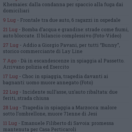
Khemaies:
dalla condanna per spaccio
alla fuga dai
domiciliari
9 Lug
-
Frontale tra due auto,
6 ragazzi in ospedale
21 Lug
-
Bomba d’acqua e grandine:
strade come fiumi,
auto bloccate.
Il bilancio complessivo
(Foto-Video)
27 Lug
-
Addio a Giorgio Pavani,
per tutti “Bunny”,
storico commerciante di Lay Line
7 Ago
-
Dà in escandescenze in spiaggia al Passetto.
Arrivano polizia ed Esercito
17 Lug
-
Choc in spiaggia,
tragedia davanti ai
bagnanti:
uomo muore annegato
(Foto)
22 Lug
-
Incidente sull’asse, un’auto ribaltata:
due
feriti, strada chiusa
28 Lug
-
Tragedia in spiaggia a Marzocca:
malore
sotto l’ombrellone,
muore 71enne di Jesi
11 Lug
-
Emanuele Filiberto di Savoia:
promessa
mantenuta
per Casa Perticaroli