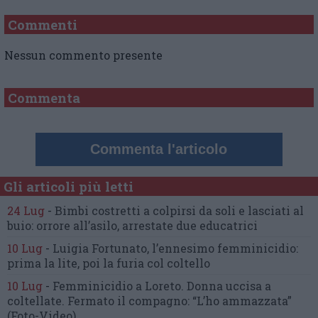
Commenti
Nessun commento presente
Commenta
Commenta l'articolo
Gli articoli più letti
24 Lug
-
Bimbi costretti a colpirsi da soli
e lasciati al
buio:
orrore all’asilo, arrestate due educatrici
10 Lug
-
Luigia Fortunato,
l’ennesimo femminicidio:
prima la lite, poi la furia col coltello
10 Lug
-
Femminicidio a Loreto.
Donna uccisa a
coltellate.
Fermato il compagno: “L’ho ammazzata”
(Foto-Video)