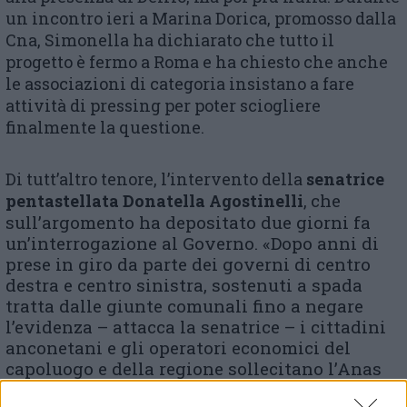
un incontro ieri a Marina Dorica, promosso dalla
Cna, Simonella ha dichiarato che tutto il
progetto è fermo a Roma e ha chiesto che anche
le associazioni di categoria insistano a fare
attività di pressing per poter sciogliere
finalmente la questione.
Di tutt’altro tenore, l’intervento della
senatrice
che
pentastellata Donatella Agostinelli
,
sull’argomento ha depositato due giorni fa
un’interrogazione al Governo. «Dopo anni di
prese in giro da parte dei governi di centro
destra e centro sinistra, sostenuti a spada
tratta dalle giunte comunali fino a negare
l’evidenza – attacca la senatrice – i cittadini
anconetani e gli operatori economici del
capoluogo e della regione sollecitano l’Anas
affinché realizzi questo collegamento