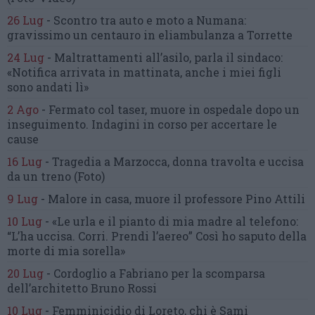
26 Lug
-
Scontro tra auto e moto a Numana:
gravissimo un centauro
in eliambulanza a Torrette
24 Lug
-
Maltrattamenti all’asilo, parla il sindaco:
«Notifica arrivata in mattinata,
anche i miei figli
sono andati lì»
2 Ago
-
Fermato col taser,
muore in ospedale dopo un
inseguimento.
Indagini in corso per accertare le
cause
16 Lug
-
Tragedia a Marzocca,
donna travolta e uccisa
da un treno
(Foto)
9 Lug
-
Malore in casa, muore
il professore Pino Attili
10 Lug
-
«Le urla e il pianto di mia madre al telefono:
“L’ha uccisa. Corri. Prendi l’aereo”
Così ho saputo della
morte di mia sorella»
20 Lug
-
Cordoglio a Fabriano per la scomparsa
dell’architetto Bruno Rossi
10 Lug
-
Femminicidio di Loreto, chi è Sami