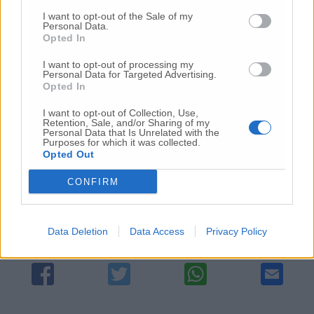
I want to opt-out of the Sale of my
Personal Data.
Nel 2020 il lungomare nord Incognita
Opted In
collegamento porto-A14
I want to opt-out of processing my
Personal Data for Targeted Advertising.
Opted In
Grandi opere: progetti fermi ad un anno dalla
firma di Delrio
I want to opt-out of Collection, Use,
Retention, Sale, and/or Sharing of my
Personal Data that Is Unrelated with the
Purposes for which it was collected.
Opted Out
© RIPRODUZIONE RISERVATA
CONFIRM
Vai alla home
Data Deletion
Data Access
Privacy Policy