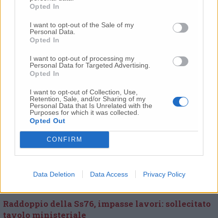
Opted In
rispettoso verso la città e il territorio” il
mancato invito alle istituzioni cittadine.
I want to opt-out of the Sale of my
“Domani – ha proseguito- con l’assessore
Personal Data.
Opted In
Arcioni saremo al Mise a Roma per un
progetto importante per la nostra città ma è
I want to opt-out of processing my
difficile parlare di progetti per rilanciare il
Personal Data for Targeted Advertising.
Opted In
territorio se la Regione poi pensa di bloccare i
lavori per un’arteria così importante. Da parte
I want to opt-out of Collection, Use,
nostra rimane comunque l’impegno per
Retention, Sale, and/or Sharing of my
Personal Data that Is Unrelated with the
riuscire a interloquire con il Ministero per la
Purposes for which it was collected.
situazione che sta vivendo il nostro
Opted Out
territorio”.
CONFIRM
Crisi Astaldi in consiglio regionale, i capigruppo
incontrano i sindacati
Data Deletion
Data Access
Privacy Policy
Raddoppio della Ss76, impasse lavori: sollecitato
tavolo ministeriale