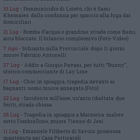
10 Lug
-
Femminicidio di Loreto, chi è Sami
Khemaies:
dalla condanna per spaccio
alla fuga dai
domiciliari
21 Lug
-
Bomba d’acqua e grandine:
strade come fiumi,
auto bloccate.
Il bilancio complessivo
(Foto-Video)
7 Ago
-
Schianto sulla Provinciale:
dopo 11 giorni
muore Fabrizio Antonelli
27 Lug
-
Addio a Giorgio Pavani,
per tutti “Bunny”,
storico commerciante di Lay Line
17 Lug
-
Choc in spiaggia,
tragedia davanti ai
bagnanti:
uomo muore annegato
(Foto)
22 Lug
-
Incidente sull’asse, un’auto ribaltata:
due
feriti, strada chiusa
28 Lug
-
Tragedia in spiaggia a Marzocca:
malore
sotto l’ombrellone,
muore 71enne di Jesi
11 Lug
-
Emanuele Filiberto di Savoia:
promessa
mantenuta
per Casa Perticaroli