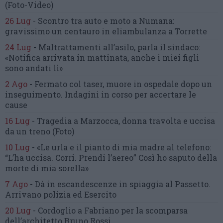
(Foto-Video)
26 Lug
-
Scontro tra auto e moto a Numana:
gravissimo un centauro
in eliambulanza a Torrette
24 Lug
-
Maltrattamenti all’asilo, parla il sindaco:
«Notifica arrivata in mattinata,
anche i miei figli
sono andati lì»
2 Ago
-
Fermato col taser,
muore in ospedale dopo un
inseguimento.
Indagini in corso per accertare le
cause
16 Lug
-
Tragedia a Marzocca,
donna travolta e uccisa
da un treno
(Foto)
10 Lug
-
«Le urla e il pianto di mia madre al telefono:
“L’ha uccisa. Corri. Prendi l’aereo”
Così ho saputo della
morte di mia sorella»
7 Ago
-
Dà in escandescenze in spiaggia al Passetto.
Arrivano polizia ed Esercito
20 Lug
-
Cordoglio a Fabriano per la scomparsa
dell’architetto Bruno Rossi