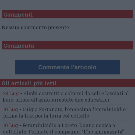
Commenti
Nessun commento presente
Commenta
Commenta l'articolo
Gli articoli più letti
24 Lug
-
Bimbi costretti a colpirsi da soli
e lasciati al
buio:
orrore all’asilo, arrestate due educatrici
10 Lug
-
Luigia Fortunato,
l’ennesimo femminicidio:
prima la lite, poi la furia col coltello
10 Lug
-
Femminicidio a Loreto.
Donna uccisa a
coltellate.
Fermato il compagno: “L’ho ammazzata”