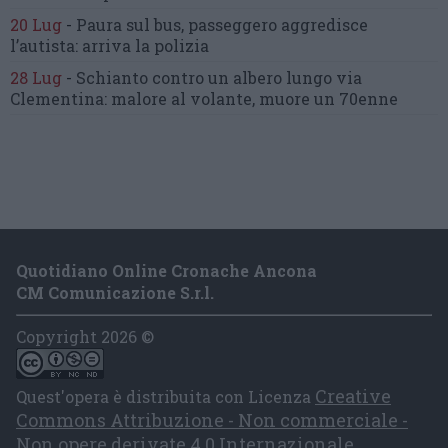
20 Lug
-
Paura sul bus, passeggero
aggredisce
l’autista: arriva la polizia
28 Lug
-
Schianto contro un albero
lungo via
Clementina:
malore al volante, muore un 70enne
Quotidiano Online Cronache Ancona
CM Comunicazione S.r.l.
Copyright 2026 ©
Creative
Quest'opera è distribuita con Licenza
Commons Attribuzione - Non commerciale -
Non opere derivate 4.0 Internazionale