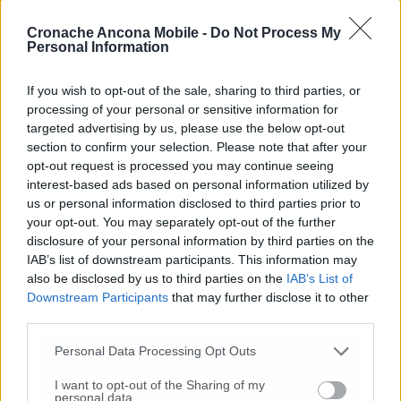
all’incontro istituzionale sulla crisi Astaldi, è
il sindaco di Fabriano, Gabriele Santarelli . In
Cronache Ancona Mobile -
Do Not Process My
un video postato sui social media nel tardo
Personal Information
pomeriggio di oggi, il primo cittadino di
Fabriano racconta di essersi comunque
If you wish to opt-out of the sale, sharing to third parties, or
presentato al vertice e di essersi seduto tra il
processing of your personal or sensitive information for
pubblico. Dopo aver ascoltato i vari
targeted advertising by us, please use the below opt-out
section to confirm your selection. Please note that after your
interventi ha deciso di intervenire “perché –
opt-out request is processed you may continue seeing
commenta- troppo superficialmente ho
interest-based ads based on personal information utilized by
sentito parlare della possibilità di presentare
us or personal information disclosed to third parties prior to
lo stralcio del contratto e quindi di
your opt-out. You may separately opt-out of the further
interrompere i lavori. Capisco le esigenze
disclosure of your personal information by third parties on the
delle aziende perché i crediti vantati
IAB’s list of downstream participants. This information may
ammontano a circa 40 milioni di euro, ma mi
also be disclosed by us to third parties on the
IAB’s List of
stupisco ma come da parte delle Regione
Downstream Participants
that may further disclose it to other
possa esserci appoggio a questa teoria. Non
third parties.
capiscono come si possa parlare con
Personal Data Processing Opt Outs
leggerezza di bloccare i cantieri, ci vorrebbero
5 anni prima che possano ripartire”. Santarelli
I want to opt-out of the Sharing of my
ha rimarcato inoltre di ritenere “poco
personal data.