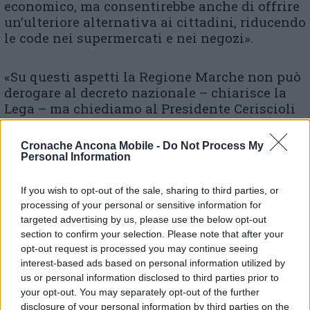
economico, ma consentirebbe anche di offrire
un’ulteriore alternativa ai cittadini, riducendo
le code nei supermercati e nei negozi».
«Su questi aspetti la Regione Marche non può
derogare al decreto nazionale – chiarisce la
Lega – ma chiediamo al Presidente Ceriscioli
di farsi subito interprete verso il governo per
portare avanti questa proposta,
Cronache Ancona Mobile -
Do Not Process My
indispensabile per generare opportunità di
Personal Information
lavoro e permettere la loro sopravvivenza
delle attività di ristorazione. Naturalmente
If you wish to opt-out of the sale, sharing to third parties, or
l’attivazione del “take away” dovrà avvenire
processing of your personal or sensitive information for
nel rispetto delle norme di sicurezza sanitaria
targeted advertising by us, please use the below opt-out
e di distanziamento, esattamente come
section to confirm your selection. Please note that after your
opt-out request is processed you may continue seeing
accade nella maggior parte dei paesi europei».
interest-based ads based on personal information utilized by
us or personal information disclosed to third parties prior to
«Visti anche i ritardi dei provvedimenti attesi
your opt-out. You may separately opt-out of the further
per sostenere il comparto, occorre fare tutto il
disclosure of your personal information by third parties on the