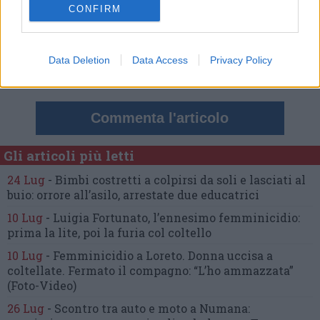
CONFIRM
Nessun commento presente
Data Deletion
Data Access
Privacy Policy
Commenta
Commenta l'articolo
Gli articoli più letti
24 Lug
-
Bimbi costretti a colpirsi da soli
e lasciati al
buio:
orrore all’asilo, arrestate due educatrici
10 Lug
-
Luigia Fortunato,
l’ennesimo femminicidio:
prima la lite, poi la furia col coltello
10 Lug
-
Femminicidio a Loreto.
Donna uccisa a
coltellate.
Fermato il compagno: “L’ho ammazzata”
(Foto-Video)
26 Lug
-
Scontro tra auto e moto a Numana: