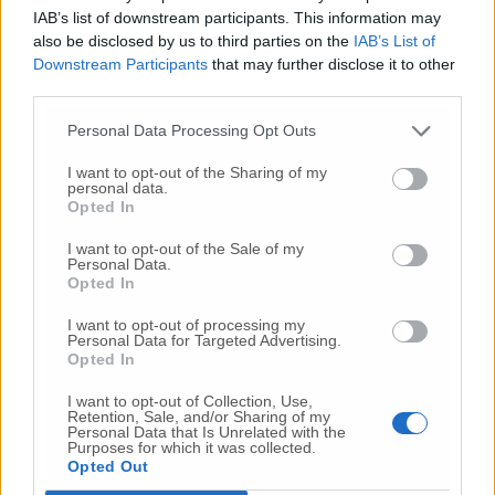
possibile per non far morire la ristorazione
IAB’s list of downstream participants. This information may
italiana che rappresenta non solo un
also be disclosed by us to third parties on the
IAB’s List of
Downstream Participants
that may further disclose it to other
importante segmento della nostra economia
third parties.
nazionale e regionale, ma anche un motivo di
vanto per l’intero Paese», concludono.
Personal Data Processing Opt Outs
I want to opt-out of the Sharing of my
personal data.
Opted In
© RIPRODUZIONE RISERVATA
I want to opt-out of the Sale of my
Personal Data.
Vai alla home
Opted In
I want to opt-out of processing my
Personal Data for Targeted Advertising.
Opted In
I want to opt-out of Collection, Use,
Retention, Sale, and/or Sharing of my
Personal Data that Is Unrelated with the
Purposes for which it was collected.
Opted Out
Commenti