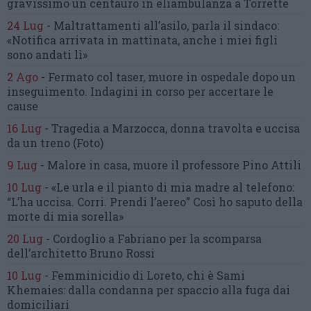
gravissimo un centauro
in eliambulanza a Torrette
24 Lug
-
Maltrattamenti all’asilo, parla il sindaco:
«Notifica arrivata in mattinata,
anche i miei figli
sono andati lì»
2 Ago
-
Fermato col taser,
muore in ospedale dopo un
inseguimento.
Indagini in corso per accertare le
cause
16 Lug
-
Tragedia a Marzocca,
donna travolta e uccisa
da un treno
(Foto)
9 Lug
-
Malore in casa, muore
il professore Pino Attili
10 Lug
-
«Le urla e il pianto di mia madre al telefono:
“L’ha uccisa. Corri. Prendi l’aereo”
Così ho saputo della
morte di mia sorella»
20 Lug
-
Cordoglio a Fabriano per la scomparsa
dell’architetto Bruno Rossi
10 Lug
-
Femminicidio di Loreto, chi è Sami
Khemaies:
dalla condanna per spaccio
alla fuga dai
domiciliari