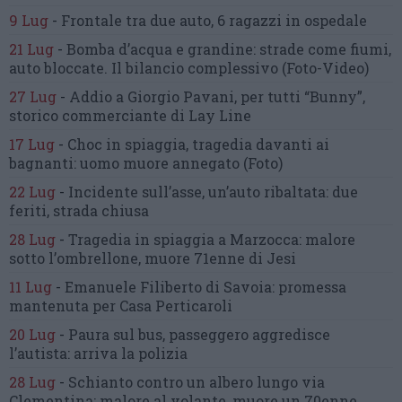
9 Lug
-
Frontale tra due auto,
6 ragazzi in ospedale
21 Lug
-
Bomba d’acqua e grandine:
strade come fiumi,
auto bloccate.
Il bilancio complessivo
(Foto-Video)
27 Lug
-
Addio a Giorgio Pavani,
per tutti “Bunny”,
storico commerciante di Lay Line
17 Lug
-
Choc in spiaggia,
tragedia davanti ai
bagnanti:
uomo muore annegato
(Foto)
22 Lug
-
Incidente sull’asse, un’auto ribaltata:
due
feriti, strada chiusa
28 Lug
-
Tragedia in spiaggia a Marzocca:
malore
sotto l’ombrellone,
muore 71enne di Jesi
11 Lug
-
Emanuele Filiberto di Savoia:
promessa
mantenuta
per Casa Perticaroli
20 Lug
-
Paura sul bus, passeggero
aggredisce
l’autista: arriva la polizia
28 Lug
-
Schianto contro un albero
lungo via
Clementina:
malore al volante, muore un 70enne