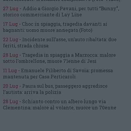
27 Lug
-
Addio a Giorgio Pavani,
per tutti “Bunny”,
storico commerciante di Lay Line
17 Lug
-
Choc in spiaggia,
tragedia davanti ai
bagnanti:
uomo muore annegato
(Foto)
22 Lug
-
Incidente sull’asse, un’auto ribaltata:
due
feriti, strada chiusa
28 Lug
-
Tragedia in spiaggia a Marzocca:
malore
sotto l’ombrellone,
muore 71enne di Jesi
11 Lug
-
Emanuele Filiberto di Savoia:
promessa
mantenuta
per Casa Perticaroli
20 Lug
-
Paura sul bus, passeggero
aggredisce
l’autista: arriva la polizia
28 Lug
-
Schianto contro un albero
lungo via
Clementina:
malore al volante, muore un 70enne