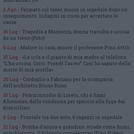
2 Ago
-
Fermato col taser,
muore in ospedale dopo un
inseguimento.
Indagini in corso per accertare le
cause
16 Lug
-
Tragedia a Marzocca,
donna travolta e uccisa
da un treno
(Foto)
9 Lug
-
Malore in casa, muore
il professore Pino Attili
10 Lug
-
«Le urla e il pianto di mia madre al telefono:
“L’ha uccisa. Corri. Prendi l’aereo”
Così ho saputo della
morte di mia sorella»
20 Lug
-
Cordoglio a Fabriano per la scomparsa
dell’architetto Bruno Rossi
10 Lug
-
Femminicidio di Loreto, chi è Sami
Khemaies:
dalla condanna per spaccio
alla fuga dai
domiciliari
9 Lug
-
Frontale tra due auto,
6 ragazzi in ospedale
21 Lug
-
Bomba d’acqua e grandine:
strade come fiumi,
auto bloccate.
Il bilancio complessivo
(Foto-Video)