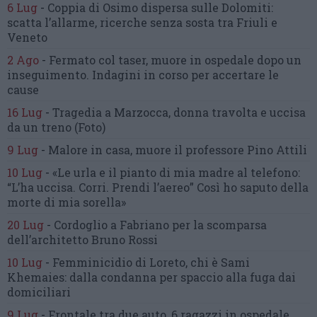
6 Lug
-
Coppia di Osimo dispersa sulle Dolomiti:
scatta l’allarme,
ricerche senza sosta tra Friuli e
Veneto
2 Ago
-
Fermato col taser,
muore in ospedale dopo un
inseguimento.
Indagini in corso per accertare le
cause
16 Lug
-
Tragedia a Marzocca,
donna travolta e uccisa
da un treno
(Foto)
9 Lug
-
Malore in casa, muore
il professore Pino Attili
10 Lug
-
«Le urla e il pianto di mia madre al telefono:
“L’ha uccisa. Corri. Prendi l’aereo”
Così ho saputo della
morte di mia sorella»
20 Lug
-
Cordoglio a Fabriano per la scomparsa
dell’architetto Bruno Rossi
10 Lug
-
Femminicidio di Loreto, chi è Sami
Khemaies:
dalla condanna per spaccio
alla fuga dai
domiciliari
9 Lug
-
Frontale tra due auto,
6 ragazzi in ospedale