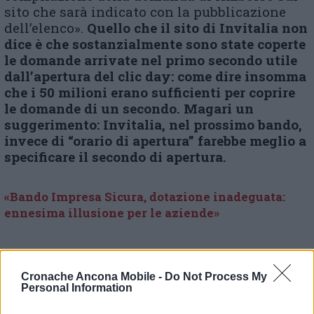
sito che sarà indicato con la pubblicazione
dell’elenco».
Quello che il sito di Invitalia non
dice è che sostanzialmente sono state coperte
le domande arrivate nel primo secondo utile
dall’apertura del clic day: come dire insomma
che i 50 milioni erano sufficienti per coprire
le domande di un secondo. Magari un
suggerimento: Invitalia, nel prossimo bando,
invece di “orario di apertura” farebbe meglio a
specificare il secondo di apertura.
«Bando Impresa Sicura, dotazione inadeguata:
ennesima illusione per le aziende»
Mascherine, rimborsi alle imprese: sarà un altro
click day
Cronache Ancona Mobile -
Do Not Process My
Personal Information