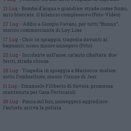
21 Lug
-
Bomba d’acqua e grandine:
strade come fiumi,
auto bloccate.
Il bilancio complessivo
(Foto-Video)
27 Lug
-
Addio a Giorgio Pavani,
per tutti “Bunny”,
storico commerciante di Lay Line
17 Lug
-
Choc in spiaggia,
tragedia davanti ai
bagnanti:
uomo muore annegato
(Foto)
22 Lug
-
Incidente sull’asse, un’auto ribaltata:
due
feriti, strada chiusa
28 Lug
-
Tragedia in spiaggia a Marzocca:
malore
sotto l’ombrellone,
muore 71enne di Jesi
11 Lug
-
Emanuele Filiberto di Savoia:
promessa
mantenuta
per Casa Perticaroli
20 Lug
-
Paura sul bus, passeggero
aggredisce
l’autista: arriva la polizia