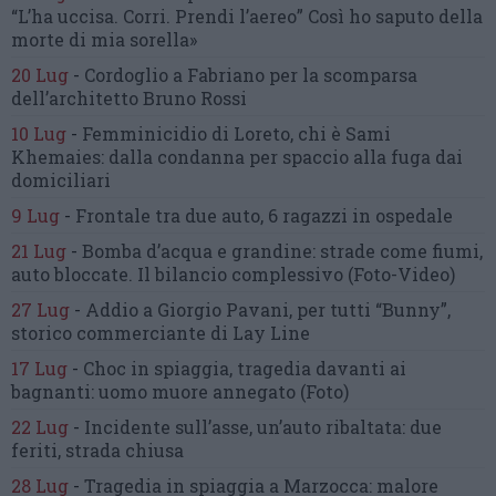
“L’ha uccisa. Corri. Prendi l’aereo”
Così ho saputo della
morte di mia sorella»
20 Lug
-
Cordoglio a Fabriano per la scomparsa
dell’architetto Bruno Rossi
10 Lug
-
Femminicidio di Loreto, chi è Sami
Khemaies:
dalla condanna per spaccio
alla fuga dai
domiciliari
9 Lug
-
Frontale tra due auto,
6 ragazzi in ospedale
21 Lug
-
Bomba d’acqua e grandine:
strade come fiumi,
auto bloccate.
Il bilancio complessivo
(Foto-Video)
27 Lug
-
Addio a Giorgio Pavani,
per tutti “Bunny”,
storico commerciante di Lay Line
17 Lug
-
Choc in spiaggia,
tragedia davanti ai
bagnanti:
uomo muore annegato
(Foto)
22 Lug
-
Incidente sull’asse, un’auto ribaltata:
due
feriti, strada chiusa
28 Lug
-
Tragedia in spiaggia a Marzocca:
malore