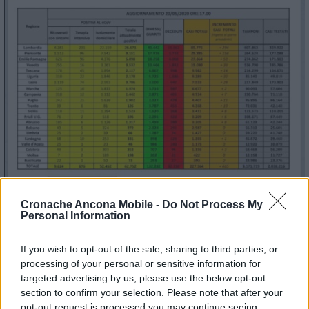
Cronache Ancona Mobile -
Do Not Process My
Personal Information
If you wish to opt-out of the sale, sharing to third parties, or
© RIPRODUZIONE RISERVATA
processing of your personal or sensitive information for
targeted advertising by us, please use the below opt-out
Vai alla home
section to confirm your selection. Please note that after your
opt-out request is processed you may continue seeing