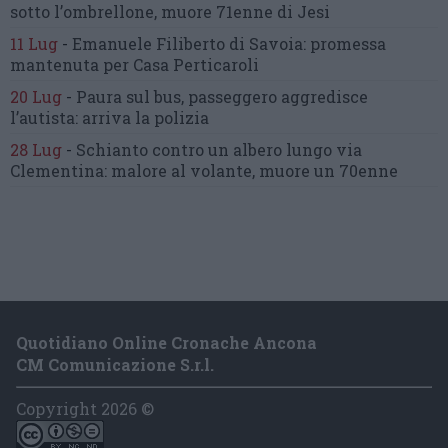
sotto l’ombrellone,
muore 71enne di Jesi
11 Lug
-
Emanuele Filiberto di Savoia:
promessa
mantenuta
per Casa Perticaroli
20 Lug
-
Paura sul bus, passeggero
aggredisce
l’autista: arriva la polizia
28 Lug
-
Schianto contro un albero
lungo via
Clementina:
malore al volante, muore un 70enne
Quotidiano Online Cronache Ancona
CM Comunicazione S.r.l.
Copyright 2026 ©