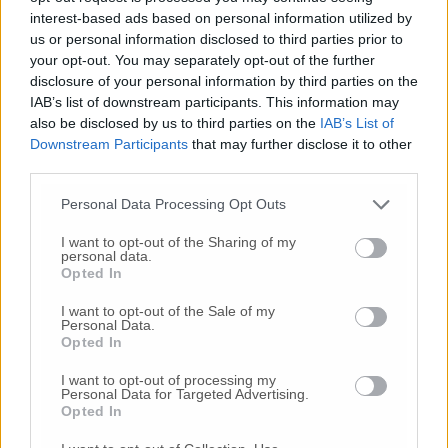
interest-based ads based on personal information utilized by
us or personal information disclosed to third parties prior to
your opt-out. You may separately opt-out of the further
disclosure of your personal information by third parties on the
IAB’s list of downstream participants. This information may
also be disclosed by us to third parties on the
IAB’s List of
Downstream Participants
that may further disclose it to other
Commenti
third parties.
Nessun commento presente
Personal Data Processing Opt Outs
I want to opt-out of the Sharing of my
personal data.
Commenta
Opted In
I want to opt-out of the Sale of my
Personal Data.
Commenta l'articolo
Opted In
I want to opt-out of processing my
Gli articoli più letti
Personal Data for Targeted Advertising.
Opted In
24 Lug
-
Bimbi costretti a colpirsi da soli
e lasciati al
buio:
orrore all’asilo, arrestate due educatrici