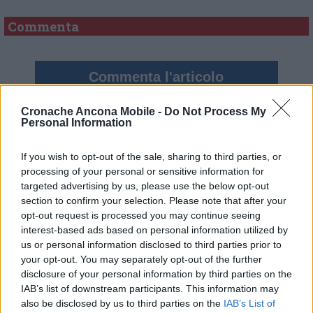
Commenta
Commenta l'articolo
Gli articoli più letti
Cronache Ancona Mobile -
Do Not Process My
Personal Information
24 Lug
-
Bimbi costretti a colpirsi da soli
e lasciati al
buio:
orrore all’asilo, arrestate due educatrici
If you wish to opt-out of the sale, sharing to third parties, or
processing of your personal or sensitive information for
10 Lug
-
Luigia Fortunato,
l’ennesimo femminicidio:
targeted advertising by us, please use the below opt-out
prima la lite, poi la furia col coltello
section to confirm your selection. Please note that after your
10 Lug
-
Femminicidio a Loreto.
Donna uccisa a
opt-out request is processed you may continue seeing
coltellate.
Fermato il compagno: “L’ho ammazzata”
interest-based ads based on personal information utilized by
(Foto-Video)
us or personal information disclosed to third parties prior to
your opt-out. You may separately opt-out of the further
26 Lug
-
Scontro tra auto e moto a Numana:
disclosure of your personal information by third parties on the
gravissimo un centauro
in eliambulanza a Torrette
IAB’s list of downstream participants. This information may
24 Lug
-
Maltrattamenti all’asilo, parla il sindaco:
also be disclosed by us to third parties on the
IAB’s List of