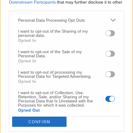
«Notifica arrivata in mattinata,
anche i miei figli
Downstream Participants
that may further disclose it to other
sono andati lì»
third parties.
2 Ago
-
Fermato col taser,
muore in ospedale dopo un
Personal Data Processing Opt Outs
inseguimento.
Indagini in corso per accertare le
cause
I want to opt-out of the Sharing of my
personal data.
16 Lug
-
Tragedia a Marzocca,
donna travolta e uccisa
Opted In
da un treno
(Foto)
I want to opt-out of the Sale of my
9 Lug
-
Malore in casa, muore
il professore Pino Attili
Personal Data.
Opted In
10 Lug
-
«Le urla e il pianto di mia madre al telefono:
“L’ha uccisa. Corri. Prendi l’aereo”
Così ho saputo della
I want to opt-out of processing my
morte di mia sorella»
Personal Data for Targeted Advertising.
Opted In
20 Lug
-
Cordoglio a Fabriano per la scomparsa
dell’architetto Bruno Rossi
I want to opt-out of Collection, Use,
Retention, Sale, and/or Sharing of my
10 Lug
-
Femminicidio di Loreto, chi è Sami
Personal Data that Is Unrelated with the
Purposes for which it was collected.
Khemaies:
dalla condanna per spaccio
alla fuga dai
Opted Out
domiciliari
CONFIRM
9 Lug
-
Frontale tra due auto,
6 ragazzi in ospedale
21 Lug
-
Bomba d’acqua e grandine:
strade come fiumi,