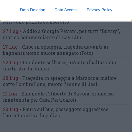
auto bloccate.
Il bilancio complessivo
(Foto-Video)
Data Deletion
Data Access
Privacy Policy
7 Ago
-
Dà in escandescenze in spiaggia al Passetto.
Arrivano polizia ed Esercito
27 Lug
-
Addio a Giorgio Pavani,
per tutti “Bunny”,
storico commerciante di Lay Line
17 Lug
-
Choc in spiaggia,
tragedia davanti ai
bagnanti:
uomo muore annegato
(Foto)
22 Lug
-
Incidente sull’asse, un’auto ribaltata:
due
feriti, strada chiusa
28 Lug
-
Tragedia in spiaggia a Marzocca:
malore
sotto l’ombrellone,
muore 71enne di Jesi
11 Lug
-
Emanuele Filiberto di Savoia:
promessa
mantenuta
per Casa Perticaroli
20 Lug
-
Paura sul bus, passeggero
aggredisce
l’autista: arriva la polizia